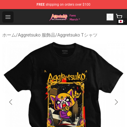
FREE
shipping on orders over $100
Aggretsuko Store - Official Aggretsuko Merchandise Sho
Open menu
ホーム
/
Aggretsuko 服飾品
/
Aggretsuko Tシャツ