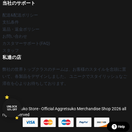
当社のサポート
配送&配送ポリシー
支払条件
返品・返金ポリシー
お問い合わせ
カスタマーサポート(FAQ)
スタッフ
私達の店
弊社の世界トップクラスのチームは、お客様のスタイルを念頭に置
いて、各製品をデザインしました。 ユニークでスタイリッシュなご
滞在を心よりお待ちしております。
UNLOCK
© Aggretsuko Store - Official Aggretsuko Merchandise Shop 2026 all
10% OFF
rights reserved
Help