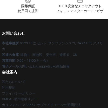
国際保証
100％安全なチェックアウト
使用国で提供
PayPal / マスターカード / ビザ
お問い合わせ
本社事務所
: 9123 10位 セント, サンフランシスコ, CA 94103, アメリ
カ
私達の倉庫
: 建物1、南地区、安吉市、遼寧省、CN
営業時間
: 9:00～18:00(月～金)
電子メール
お問い合わせaggretsuko商品情報
会社案内
私たちについて
利用規約
プライバシーポリシー
DMCA - 著作権ポリシー
カリフォルニアSB657: サプライチェーンの透明性法