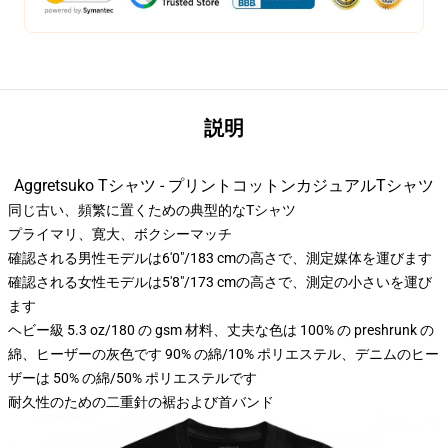
説明
Aggretsuko Tシャツ - プリントコットンカジュアルTシャツ
同じ古い、頻繁に置くための典型的なTシャツ
プライマリ、寛大、ボクシーマッチ
確認される男性モデルは6'0"/183 cmの高さで、測定媒体を運びます
確認される女性モデルは5'8"/173 cmの高さで、測定の小さいを運び
ます
ヘビー級 5.3 oz/180 の gsm 材料、丈夫な色は 100% の preshrunk の
綿、ヒーザーの灰色です 90% の綿/10% ポリエステル、デニムのヒー
ザーは 50% の綿/50% ポリエステルです
耐久性のための二重針の裾および首バンド