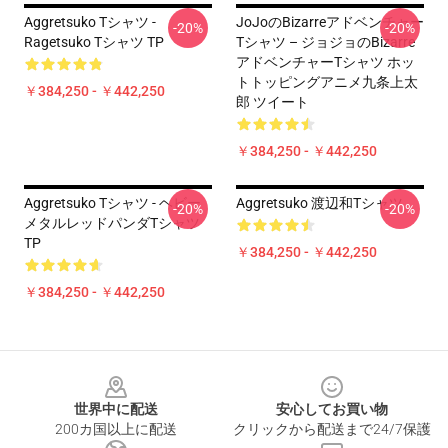
Aggretsuko Tシャツ -
JoJoのBizarreアドベンチャー
-20%
-20%
Ragetsuko Tシャツ TP
Tシャツ – ジョジョのBizarre
アドベンチャーTシャツ ホッ
トトッピングアニメ九条上太
￥384,250 - ￥442,250
郎 ツイート
￥384,250 - ￥442,250
Aggretsuko Tシャツ - ヘビー
Aggretsuko 渡辺和Tシャツ
-20%
-20%
メタルレッドパンダTシャツ
TP
￥384,250 - ￥442,250
￥384,250 - ￥442,250
Footer
世界中に配送
安心してお買い物
200カ国以上に配送
クリックから配送まで24/7保護