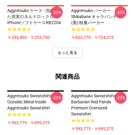
Aggretsuko ケース - 洗練され
Aggretsuko パーカー -
-20%
-20%
た現実のネルドロックロゴ
Shikabane キャラバンナー
IPhoneソフトケースRB2204
(黒) 軽量パーカー
￥233,450 - ￥253,750
￥622,775 - ￥724,275
もっと見る
関連商品
Aggretsuko Sweatshirts: Cute
Aggretsuko Sweatshirts:
-20%
-20%
Outside, Metal Inside
Barbarian Red Panda
Aggretsuko Sweatshirt
Premium Oversized
Sweatshirt
￥593,775 - ￥695,275
￥593,775 - ￥695,275