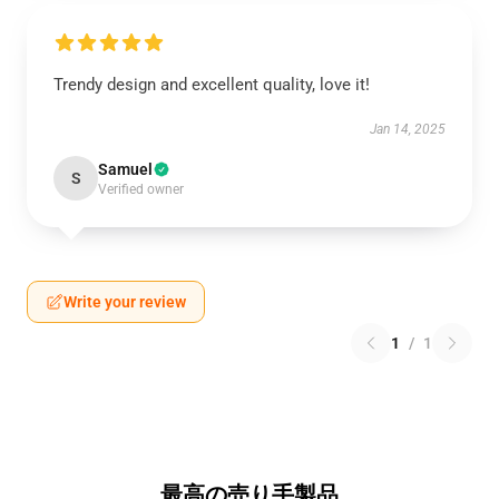
Trendy design and excellent quality, love it!
Jan 14, 2025
Samuel
S
Verified owner
Write your review
1
/
1
最高の売り手製品