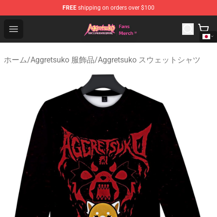
FREE
shipping on orders over $100
Aggretsuko Store - Official Aggretsuko Merchandise Sho
Open menu
ホーム
/
Aggretsuko 服飾品
/
Aggretsuko スウェットシャツ