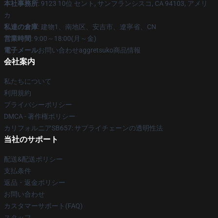
本社事務所
: 9123 10位 セント, サンフランシスコ, CA 94103, アメリ
カ
私達の倉庫
: 建物1、南地区、安吉市、遼寧省、CN
営業時間
: 9:00～18:00(月～金)
電子メール
お問い合わせaggretsuko商品情報
会社案内
私たちについて
利用規約
プライバシーポリシー
DMCA - 著作権ポリシー
カリフォルニアSB657: サプライチェーンの透明性法
当社のサポート
配送&配送ポリシー
支払条件
返品・返金ポリシー
お問い合わせ
カスタマーサポート(FAQ)
スタッフ