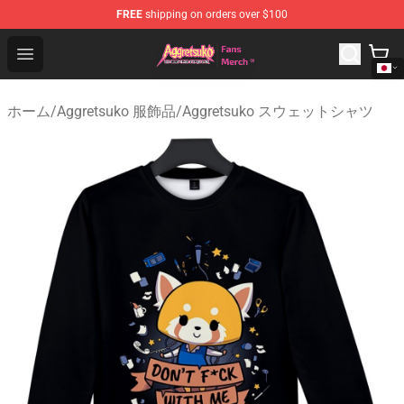
FREE
shipping on orders over $100
Aggretsuko Store - Official Aggretsuko Merchandise Sho
Open menu
ホーム
/
Aggretsuko 服飾品
/
Aggretsuko スウェットシャツ