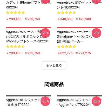
カデット IPhoneソフトケース
Aggretsuko 愛のベッドパター
RB2204
ン 床枕RB2204
￥233,450 - ￥253,750
￥348,000 - ￥420,500
Aggretsuko ケース - 洗練され
Aggretsuko パーカー -
-20%
-20%
た現実のネルドロックロゴ
Shikabane キャラバンナー
IPhoneソフトケースRB2204
(黒) 軽量パーカー
￥233,450 - ￥253,750
￥622,775 - ￥724,275
もっと見る
関連商品
Aggretsuko スウェットシャツ
Aggretsuko スウェットシャツ
-20%
-20%
- 重金属TP2204
- AggroパンダTP2204