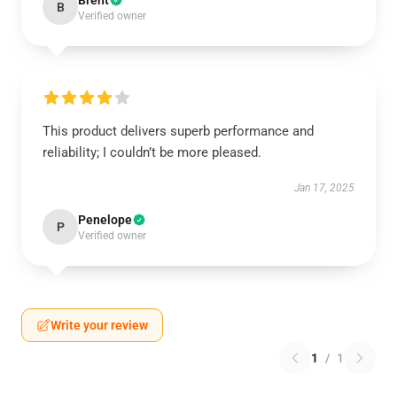
Brent
B
Verified owner
This product delivers superb performance and
reliability; I couldn’t be more pleased.
Jan 17, 2025
Penelope
P
Verified owner
Write your review
1
/
1