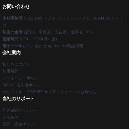
お問い合わせ
本社事務所
: 9123 10位 セント, サンフランシスコ, CA 94103, アメリ
カ
私達の倉庫
: 建物1、南地区、安吉市、遼寧省、CN
営業時間
: 9:00～18:00(月～金)
電子メール
お問い合わせaggretsuko商品情報
会社案内
私たちについて
利用規約
プライバシーポリシー
DMCA - 著作権ポリシー
カリフォルニアSB657: サプライチェーンの透明性法
当社のサポート
配送&配送ポリシー
支払条件
返品・返金ポリシー