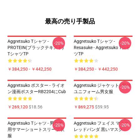
最高の売り手製品
Aggretsuko Tシャツ -
Aggretsuko Tシャツ -
-20%
-20%
PROTEIN(ブラックテキスト)
Resasuke - Aggretsuko Tシャ
TシャツTP
ツTP
￥384,250 - ￥442,250
￥384,250 - ￥442,250
Aggretsuko ポスター - ライオ
Aggretsuko ジャケット - 野球
-20%
ン漫画ポスターRB2204にCub
ユニフォーム男女服
￥269,120
$18.56
￥869,275
$59.95
Aggretsuko Tシャツ - 男女兼
Aggretsuko フェイス マスク -
-20%
-20%
用サマーショートスリーブ衣
レッドパンダ 黒いマスク
服