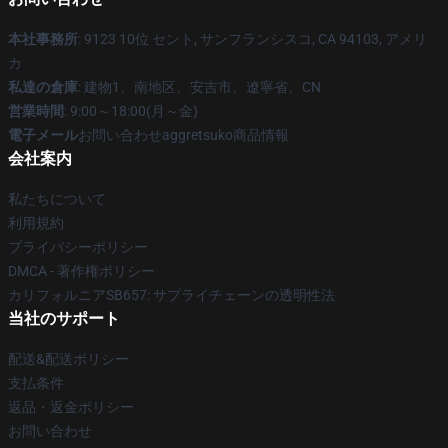
本社事務所
: 9123 10位 セント, サンフランシスコ, CA 94103, アメリ
カ
私達の倉庫
: 建物1、南地区、安吉市、遼寧省、CN
営業時間
: 9:00～18:00(月～金)
電子メール
お問い合わせaggretsuko商品情報
会社案内
私たちについて
利用規約
プライバシーポリシー
DMCA - 著作権ポリシー
カリフォルニアSB657: サプライチェーンの透明性法
当社のサポート
配送&配送ポリシー
支払条件
返品・返金ポリシー
お問い合わせ