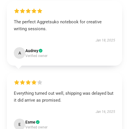
The perfect Aggretsuko notebook for creative
writing sessions.
Jan 18, 2025
Audrey
A
Verified owner
Everything turned out well, shipping was delayed but
it did arrive as promised.
Jan 16, 2025
Esme
E
Verified owner