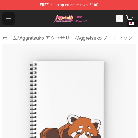
FREE
shipping on orders over $100
Aggretsuko Store - Official Aggretsuko Merchandise Sho
Open menu
ホーム
/
Aggretsuko アクセサリー
/
Aggretsuko ノートブック