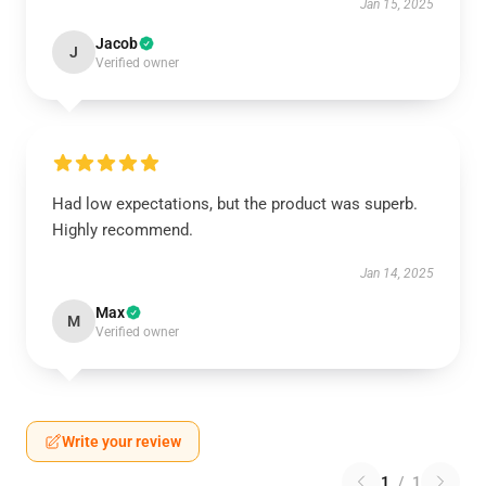
Jan 15, 2025
Jacob
J
Verified owner
Had low expectations, but the product was superb.
Highly recommend.
Jan 14, 2025
Max
M
Verified owner
Write your review
1
/
1