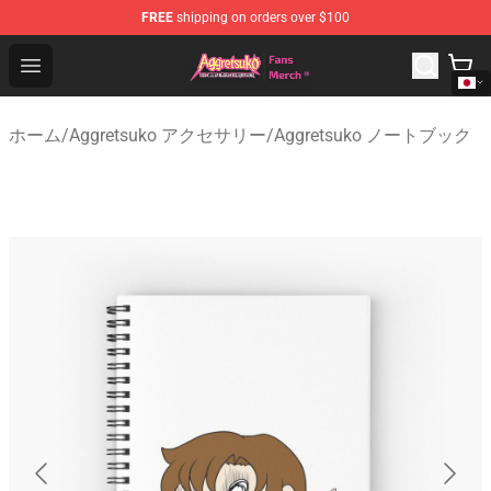
FREE
shipping on orders over $100
Aggretsuko Store - Official Aggretsuko Merchandise Sho
Open menu
ホーム
/
Aggretsuko アクセサリー
/
Aggretsuko ノートブック