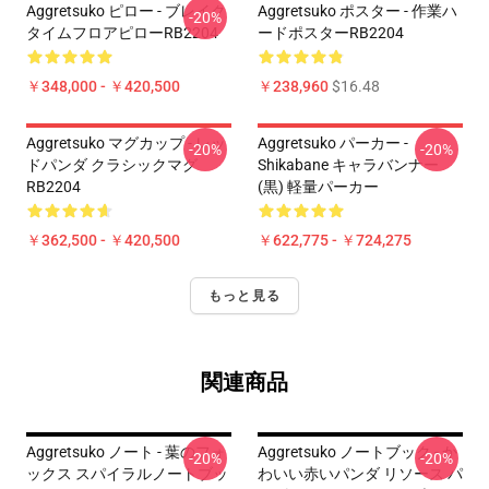
Aggretsuko ピロー - ブレイク
Aggretsuko ポスター - 作業ハ
-20%
タイムフロアピローRB2204
ードポスターRB2204
￥348,000 - ￥420,500
￥238,960
$16.48
Aggretsuko マグカップ - レッ
Aggretsuko パーカー -
-20%
-20%
ドパンダ クラシックマグ
Shikabane キャラバンナー
RB2204
(黒) 軽量パーカー
￥362,500 - ￥420,500
￥622,775 - ￥724,275
もっと見る
関連商品
Aggretsuko ノート - 葉のフォ
Aggretsuko ノートブック - か
-20%
-20%
ックス スパイラルノートブッ
わいい赤いパンダ リソース パ