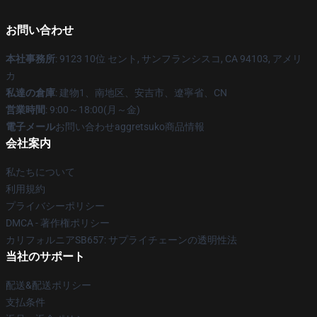
お問い合わせ
本社事務所
: 9123 10位 セント, サンフランシスコ, CA 94103, アメリ
カ
私達の倉庫
: 建物1、南地区、安吉市、遼寧省、CN
営業時間
: 9:00～18:00(月～金)
電子メール
お問い合わせaggretsuko商品情報
会社案内
私たちについて
利用規約
プライバシーポリシー
DMCA - 著作権ポリシー
カリフォルニアSB657: サプライチェーンの透明性法
当社のサポート
配送&配送ポリシー
支払条件