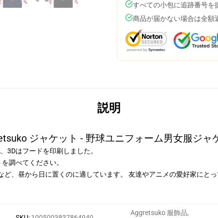
すべての小包に追跡番号を
商品が届かない場合は全額
説明
retsuko ジャケット - 野球ユニフォーム男女服ジ
地、3Dはフードを印刷しました。
ートを調べてください。
など、昼から日に置くのに適しています。 友達やアニメの愛好家にと
。
Aggretsuko 服飾品
,
SKU
:
1005003837864940