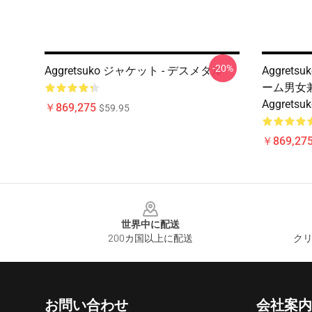
-20%
Aggretsuko ジャケット - デスメタル
Aggret
ーム男女
Aggrets
￥869,275
$59.95
￥869,27
Footer
世界中に配送
200カ国以上に配送
クリ
お問い合わせ
会社案内