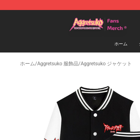
Aggretsuko Store - Official Aggretsuko Merchandise S
ホーム
ホーム
/
Aggretsuko 服飾品
/
Aggretsuko ジャケット