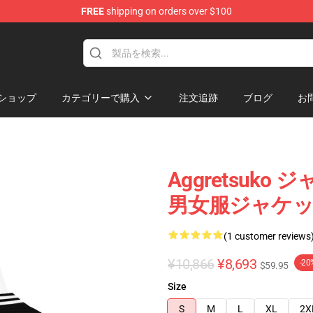
FREE
shipping on orders over $100
hop
ショップ
カテゴリーで購入
注文追跡
ブログ
お
Aggretsuk
男女服ジャケ
(1 customer reviews
¥10,866
¥8,693
-20
$59.95
Size
S
M
L
XL
2X