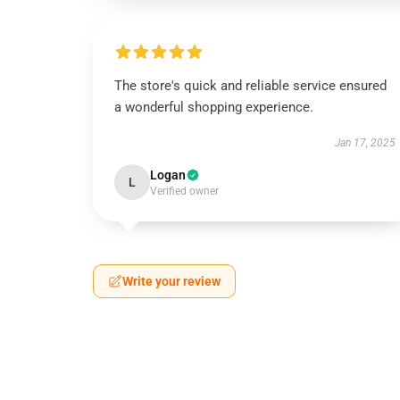
The store's quick and reliable service ensured
a wonderful shopping experience.
Jan 17, 2025
Logan
L
Verified owner
Write your review