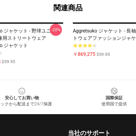
関連商品
-20%
suko ジャケット - 野球ユニフォ
Aggretsuko ジャケット - 
兼用ストリートウェア
トウェアファッションジャケ
uko ジャケット
￥869,275
$59.95
5
$59.95
安心してお買い物
国際保証
ックから配送まで24/7保護
使用国で提供
当社のサポート