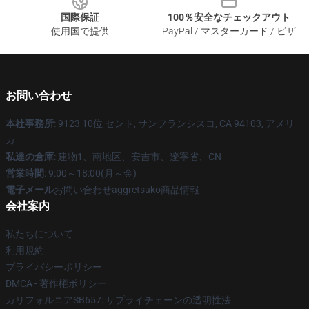
国際保証
100％安全なチェックアウト
使用国で提供
PayPal / マスターカード / ビザ
お問い合わせ
本社事務所
: 9123 10位 セント, サンフランシスコ, CA 94103, アメリ
カ
私達の倉庫
: 建物1、南地区、安吉市、遼寧省、CN
営業時間
: 9:00～18:00(月～金)
電子メール
お問い合わせaggretsuko商品情報
会社案内
私たちについて
利用規約
プライバシーポリシー
DMCA - 著作権ポリシー
カリフォルニアSB657: サプライチェーンの透明性法