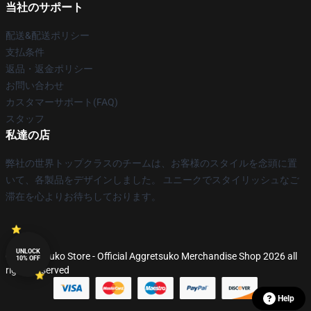
当社のサポート
配送&配送ポリシー
支払条件
返品・返金ポリシー
お問い合わせ
カスタマーサポート(FAQ)
スタッフ
私達の店
弊社の世界トップクラスのチームは、お客様のスタイルを念頭に置
いて、各製品をデザインしました。 ユニークでスタイリッシュなご
滞在を心よりお待ちしております。
UNLOCK
© Aggretsuko Store - Official Aggretsuko Merchandise Shop 2026 all
10% OFF
rights reserved
Help