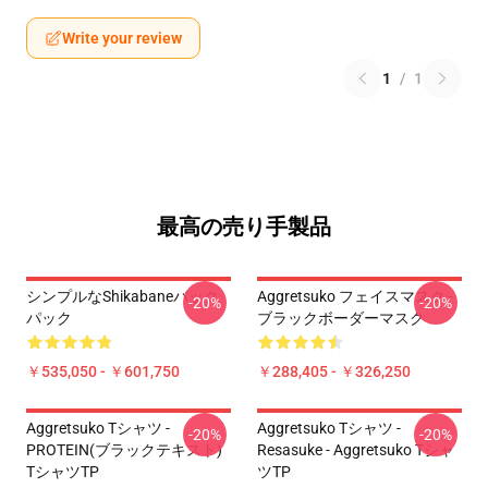
Write your review
1
/
1
最高の売り手製品
シンプルなShikabaneバック
Aggretsuko フェイスマスク -
-20%
-20%
パック
ブラックボーダーマスク
￥535,050 - ￥601,750
￥288,405 - ￥326,250
Aggretsuko Tシャツ -
Aggretsuko Tシャツ -
-20%
-20%
PROTEIN(ブラックテキスト)
Resasuke - Aggretsuko Tシャ
TシャツTP
ツTP