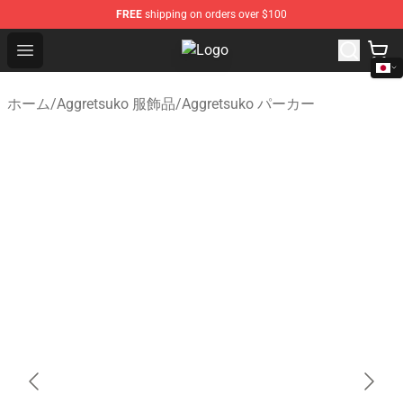
FREE
shipping on orders over $100
Open menu
Aggretsuko Store - Official Aggre
ホーム
/
Aggretsuko 服飾品
/
Aggretsuko パーカー