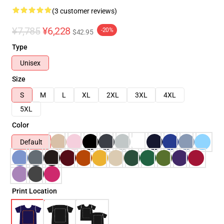
(3 customer reviews)
¥7,785
¥6,228
-20%
$42.95
Type
Unisex
Size
S
M
L
XL
2XL
3XL
4XL
5XL
Color
Default
Print Location