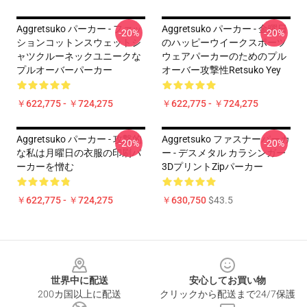
Aggretsuko パーカー - ファッ
Aggretsuko パーカー - 金曜日
-20%
-20%
ションコットンスウェットシ
のハッピーウイークスポーツ
ャツクルーネックユニークな
ウェアパーカーのためのプル
プルオーバーパーカー
オーバー攻撃性Retsuko Yey
￥622,775 - ￥724,275
￥622,775 - ￥724,275
Aggretsuko パーカー - 攻撃的
Aggretsuko ファスナーパーカ
-20%
-20%
な私は月曜日の衣服の印刷パ
ー - デスメタル カラシンガー
ーカーを憎む
3DプリントZipパーカー
￥622,775 - ￥724,275
￥630,750
$43.5
Footer
世界中に配送
安心してお買い物
200カ国以上に配送
クリックから配送まで24/7保護