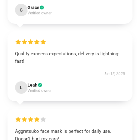
Grace
G
Verified owner
Quality exceeds expectations, delivery is lightning-
fast!
Jan 15, 2025
Leah
L
Verified owner
Aggretsuko face mask is perfect for daily use.
Doesn’t hurt my ears!