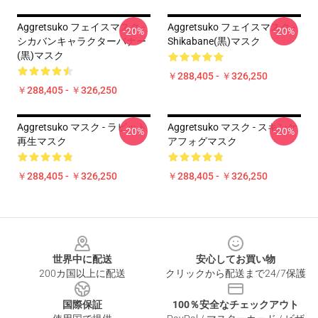
Aggretsuko フェイスマスク -
Aggretsuko フェイスマスク -
-20%
-20%
シカバンキャラクターバナー
Shikabane(黒)マスク
(黒)マスク
￥288,405 - ￥326,250
￥288,405 - ￥326,250
Aggretsuko マスク - ラビット
Aggretsuko マスク - スキンケ
-20%
-20%
再生マスク
アフォグマスク
￥288,405 - ￥326,250
￥288,405 - ￥326,250
Footer
世界中に配送
安心してお買い物
200カ国以上に配送
クリックから配送まで24/7保護
国際保証
100％安全なチェックアウト