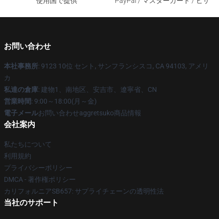
使用国で提供
PayPal / マスターカード / ビザ
お問い合わせ
本社事務所
: 9123 10位 セント, サンフランシスコ, CA 94103, アメリ
カ
私達の倉庫
: 建物1、南地区、安吉市、遼寧省、CN
営業時間
: 9:00～18:00(月～金)
電子メール
お問い合わせaggretsuko商品情報
会社案内
私たちについて
利用規約
プライバシーポリシー
DMCA - 著作権ポリシー
カリフォルニアSB657: サプライチェーンの透明性法
当社のサポート