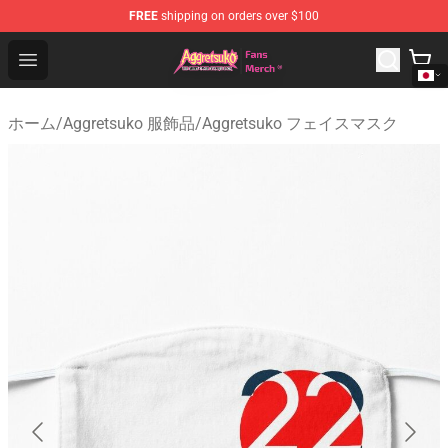
FREE
shipping on orders over $100
Aggretsuko Store - Official Aggretsuko Merchandise Sho
Open menu
ホーム
/
Aggretsuko 服飾品
/
Aggretsuko フェイスマスク