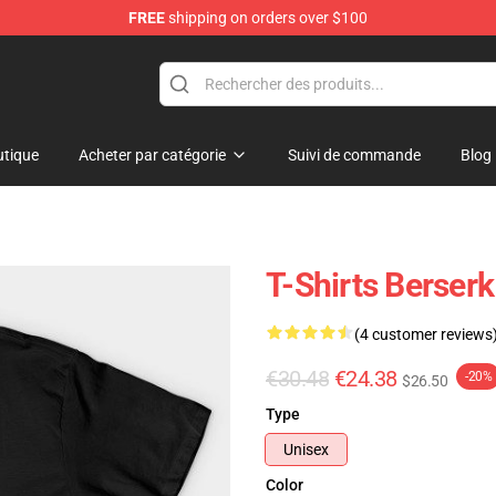
FREE
shipping on orders over $100
hop
tique
Acheter par catégorie
Suivi de commande
Blog
T-Shirts Berserk
(4 customer reviews
€30.48
€24.38
-20%
$26.50
Type
Unisex
Color