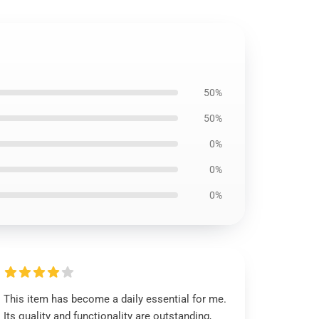
50%
50%
0%
0%
0%
This item has become a daily essential for me.
Its quality and functionality are outstanding,