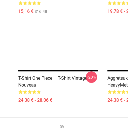
15,16 €
19,78 € - 
$16.48
-20%
T-Shirt One Piece – T-Shirt Vintage
Aggretsuko
Nouveau
HeavyMet
24,38 € - 28,06 €
24,38 € - 
Footer