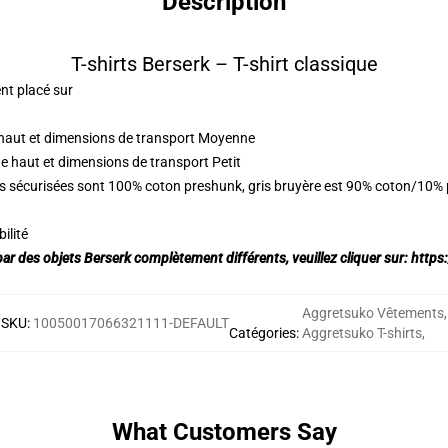
Description
T-shirts Berserk – T-shirt classique
nt placé sur
 haut et dimensions de transport Moyenne
de haut et dimensions de transport Petit
rs sécurisées sont 100% coton preshunk, gris bruyère est 90% coton/10%
ilité
par des objets Berserk complètement différents, veuillez cliquer sur:
https
Aggretsuko Vêtements
,
SKU
:
10050017066321111-DEFAULT
Catégories
:
Aggretsuko T-shirts
,
What Customers Say