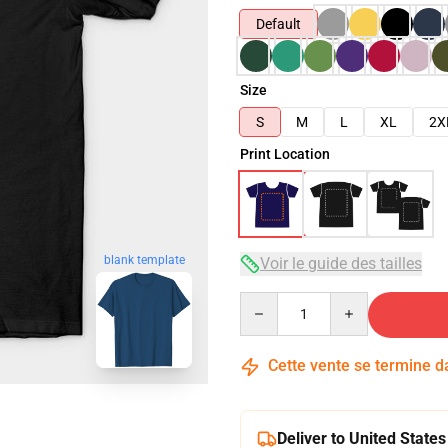
Default
Size
S
M
L
XL
2X
Print Location
blank template
Voir le guide des tailles
Quantity
Cette vente se termine 
Deliver to United States