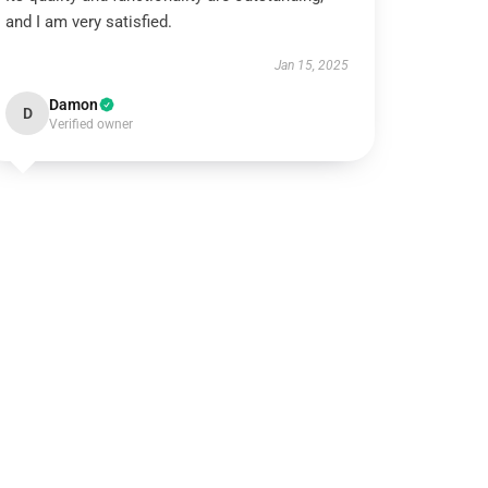
and I am very satisfied.
Jan 15, 2025
Damon
D
Verified owner