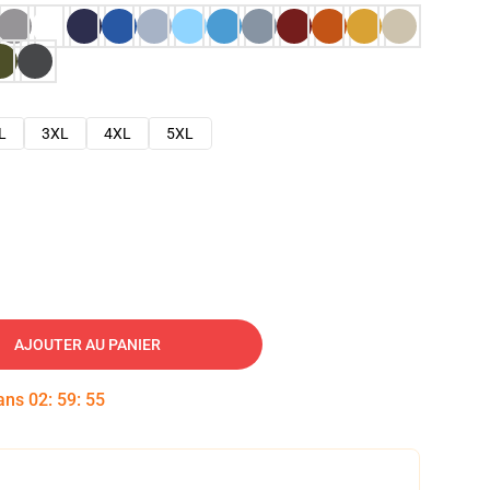
L
3XL
4XL
5XL
AJOUTER AU PANIER
dans
02
:
59
:
54