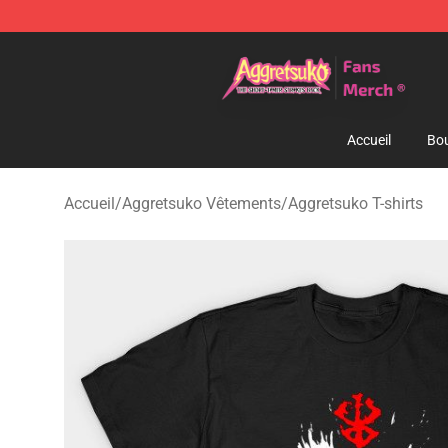
Aggretsuko Store - Official Aggretsuko Merchandise S
Accueil
Bou
Accueil
/
Aggretsuko Vêtements
/
Aggretsuko T-shirts