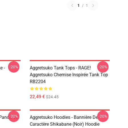
1
/
1
-20%
-20%
e -
Aggretsuko Tank Tops - RAGE!
Aggretsuko Chemise Inspirée Tank Top
RB2204
22,49 €
$24.45
-20%
-20%
 Panda V2
Aggretsuko Hoodies - Bannière De
Caractère Shikabane (noir) Hoodie