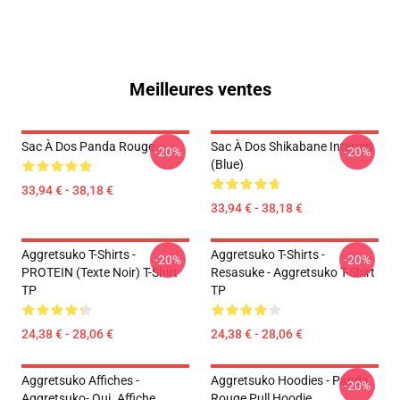
Meilleures ventes
Sac À Dos Panda Rouge
Sac À Dos Shikabane Internet
-20%
-20%
(Blue)
33,94 € - 38,18 €
33,94 € - 38,18 €
Aggretsuko T-Shirts -
Aggretsuko T-Shirts -
-20%
-20%
PROTEIN (texte Noir) T-Shirt
Resasuke - Aggretsuko T-Shirt
TP
TP
24,38 € - 28,06 €
24,38 € - 28,06 €
Aggretsuko Affiches -
Aggretsuko Hoodies - Panda
-20%
Aggretsuko- Oui. Affiche
Rouge Pull Hoodie