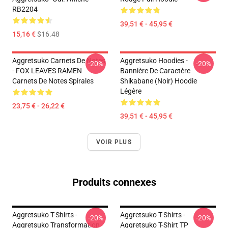
RB2204
39,51 € - 45,95 €
15,16 €
$16.48
Aggretsuko Carnets De Notes
Aggretsuko Hoodies -
-20%
-20%
- FOX LEAVES RAMEN
Bannière De Caractère
Carnets De Notes Spirales
Shikabane (noir) Hoodie
Légère
23,75 € - 26,22 €
39,51 € - 45,95 €
VOIR PLUS
Produits connexes
Aggretsuko T-Shirts -
Aggretsuko T-Shirts -
-20%
-20%
Aggretsuko Transformation
Aggretsuko T-Shirt TP