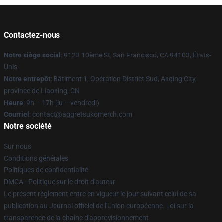
Contactez-nous
Notre siège social
: 9123 10ème St, San Francisco, CA 94103, États-
Unis
Notre entrepôt
: Bâtiment 1, Opération District Sud, Anqing City,
province de Liaoning, CN
Heure
: 9h – 17h (lu – vendredi)
Courriel
: contact@aggretsukomerch.com
Notre société
Sur nous
Conditions générales
Politiques de confidentialité
DMCA - Politique sur le droit d'auteur
Le présent règlement entre en vigueur le jour suivant celui de sa
publication au Journal officiel de l'Union européenne. Loi sur la
transparence de la chaîne d'approvisionnement