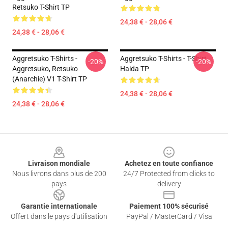
Retsuko T-Shirt TP
24,38 € - 28,06 €
24,38 € - 28,06 €
Aggretsuko T-Shirts -
Aggretsuko T-Shirts - T-Shirt
-20%
-20%
Aggretsuko, Retsuko
Haida TP
(anarchie) V1 T-Shirt TP
24,38 € - 28,06 €
24,38 € - 28,06 €
Footer
Livraison mondiale
Achetez en toute confiance
Nous livrons dans plus de 200
24/7 Protected from clicks to
pays
delivery
Garantie internationale
Paiement 100% sécurisé
Offert dans le pays d'utilisation
PayPal / MasterCard / Visa