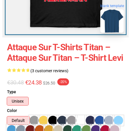
blank template
Attaque Sur T-Shirts Titan –
Attaque Sur Titan – T-Shirt Levi
(3 customer reviews)
€30.48
€24.38
-20%
$26.50
Type
Unisex
Color
Default