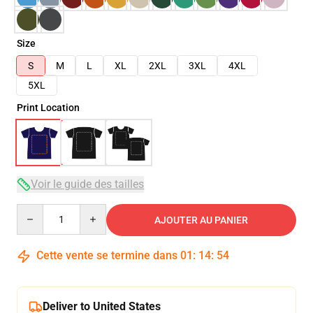
Size
S
M
L
XL
2XL
3XL
4XL
5XL
Print Location
Voir le guide des tailles
Quantity
AJOUTER AU PANIER
Cette vente se termine dans
01
:
14
:
54
Deliver to United States