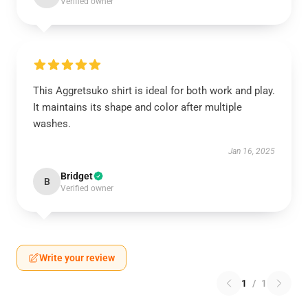
Verified owner
This Aggretsuko shirt is ideal for both work and play.
It maintains its shape and color after multiple
washes.
Jan 16, 2025
Bridget
B
Verified owner
Write your review
1
/
1