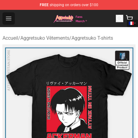
FREE
shipping on orders over $100
Aggretsuko Store - Official Aggretsuko Merchandise Sho
Open menu
Accueil
/
Aggretsuko Vêtements
/
Aggretsuko T-shirts