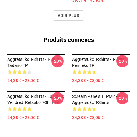
39,51 € - 45,95 €
VOIR PLUS
Produits connexes
Aggretsuko T-Shirts - T-Shirt
Aggretsuko T-Shirts - T-Shirt
-20%
-20%
Tadano TP
Fenneko TP
24,38 € - 28,06 €
24,38 € - 28,06 €
Aggretsuko T-Shirts - Lundi Vs
Scream Panels TTPM2701
-20%
-20%
Vendredi Retsuko T-Shirt TP
Aggretsuko T-Shirts
24,38 € - 28,06 €
24,38 € - 28,06 €