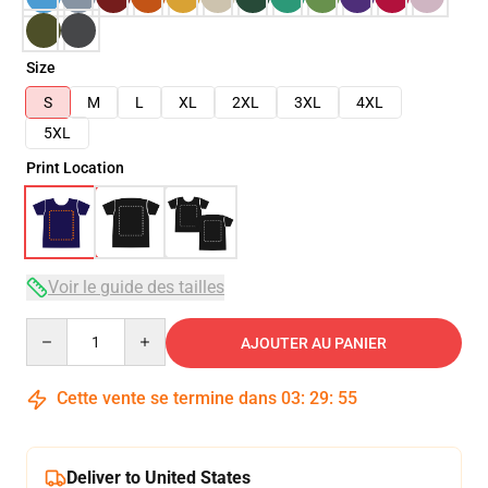
Size
S
M
L
XL
2XL
3XL
4XL
5XL
Print Location
Voir le guide des tailles
Quantity
AJOUTER AU PANIER
Cette vente se termine dans
03
:
29
:
54
Deliver to United States