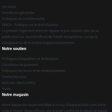
Sur nous
Conditions générales
Politiques de confidentialité
DMCA - Politique sur le droit d'auteur
Le présent règlement entre en vigueur le jour suivant celui de sa
publication au Journal officiel de l'Union européenne. Loi sur la
transparence de la chaîne d'approvisionnement
Notre soutien
Politiques d'expédition et de livraison
Conditions de paiement
Politiques de retour et de remboursement
Contactez-nous
Aide aux clients (FAQ)
Vente
Notre magasin
Notre équipe de classe mondiale a conçu chaque produit avec votre
style à l'esprit. Nous offrons une grande variété de produits de haute