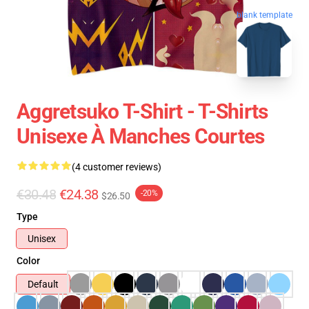
blank template
Aggretsuko T-Shirt - T-Shirts
Unisexe À Manches Courtes
(4 customer reviews)
€30.48
€24.38
-20%
$26.50
Type
Unisex
Color
Default