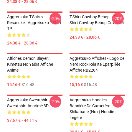
24,38 € - 28,06 €
Aggretsuko T-Shirts -
T-Shirt Cowboy Bebop – T-
-20%
-20%
Resasuke - Aggretsuko T-Shirt
Shirt Cowboy Bebop Cover Art
TP
24,38 € - 28,06 €
24,38 € - 28,06 €
Affiches Demon Slayer:
Aggretsuko Affiches - Logo De
Kimetsu No Yaiba Affiche
Nerd Rock Réalité Éparpillée
Anime
Affiche RB2204
15,16 €
$16.48
15,16 €
$16.48
Aggretsuko Sweatshirt -
Aggretsuko Hoodies -
-20%
-20%
Sweatshirt Imprimé 3D
Bannière De Caractère
Shikabane (noir) Hoodie
Légère
37,67 € - 44,11 €