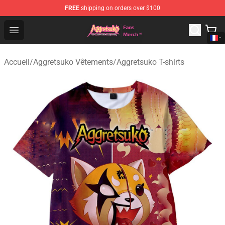
FREE
shipping on orders over $100
Aggretsuko Store - Official Aggretsuko Merchandise Sho
Open menu
Accueil
/
Aggretsuko Vêtements
/
Aggretsuko T-shirts