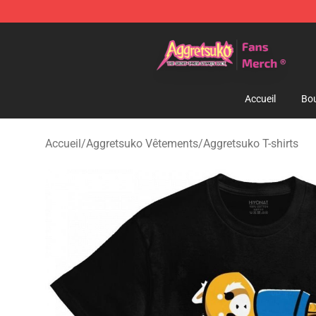
Aggretsuko Store - Official Aggretsuko Merchandise S
Accueil
Bou
Accueil
/
Aggretsuko Vêtements
/
Aggretsuko T-shirts