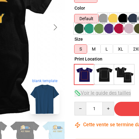
Color
Default
Size
S
M
L
XL
2X
Print Location
blank template
Voir le guide des tailles
Quantity
Cette vente se termine 