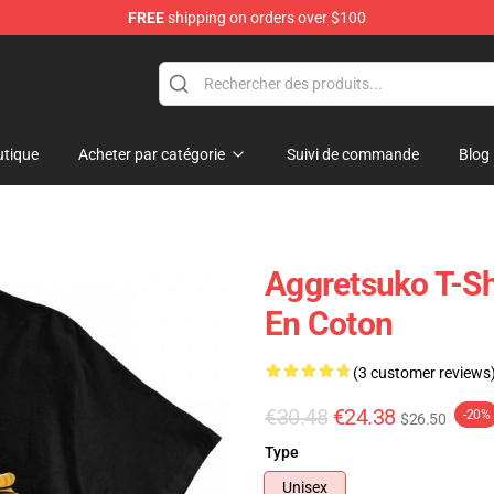
FREE
shipping on orders over $100
hop
tique
Acheter par catégorie
Suivi de commande
Blog
Aggretsuko T-Shi
En Coton
(3 customer reviews
€30.48
€24.38
-20%
$26.50
Type
Unisex