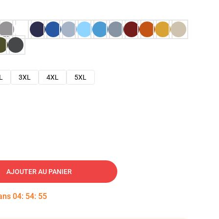
L
3XL
4XL
5XL
AJOUTER AU PANIER
dans
04
:
54
:
53