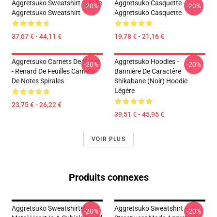
Aggretsuko Sweatshirt - Mode
Aggretsuko Casquette -
-20%
-20%
Aggretsuko Sweatshirt
Aggretsuko Casquette
37,67 € - 44,11 €
19,78 € - 21,16 €
Aggretsuko Carnets De Notes
Aggretsuko Hoodies -
-20%
-20%
- Renard De Feuilles Carnets
Bannière De Caractère
De Notes Spirales
Shikabane (noir) Hoodie
Légère
23,75 € - 26,22 €
39,51 € - 45,95 €
VOIR PLUS
Produits connexes
Aggretsuko Sweatshirts:
Aggretsuko Sweatshirt -
-20%
-20%