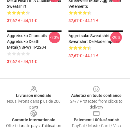
Metal Heart In A Cubicle World
Streetwear Mode Aggretsuko
Sweatshirt
Vêtements
37,67 € - 44,11 €
37,67 € - 44,11 €
Aggretsuko Chandails -
Aggretsuko Sweatshirt -
-20%
-20%
Aggretsuko Death
Sweatshirt De Mode Imprimé
Metal(NSFW) TP2204
37,67 € - 44,11 €
37,67 € - 44,11 €
Footer
Livraison mondiale
Achetez en toute confiance
Nous livrons dans plus de 200
24/7 Protected from clicks to
pays
delivery
Garantie internationale
Paiement 100% sécurisé
Offert dans le pays d'utilisation
PayPal / MasterCard / Visa