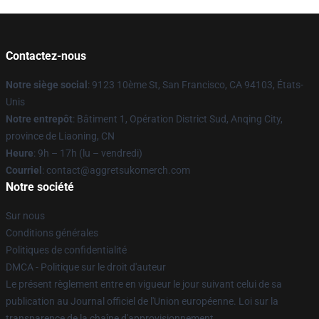
Contactez-nous
Notre siège social
: 9123 10ème St, San Francisco, CA 94103, États-
Unis
Notre entrepôt
: Bâtiment 1, Opération District Sud, Anqing City,
province de Liaoning, CN
Heure
: 9h – 17h (lu – vendredi)
Courriel
: contact@aggretsukomerch.com
Notre société
Sur nous
Conditions générales
Politiques de confidentialité
DMCA - Politique sur le droit d'auteur
Le présent règlement entre en vigueur le jour suivant celui de sa
publication au Journal officiel de l'Union européenne. Loi sur la
transparence de la chaîne d'approvisionnement