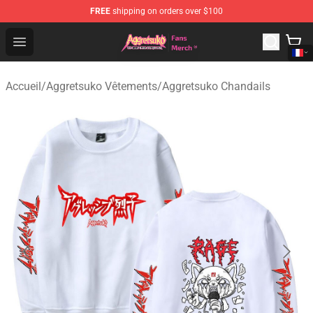
FREE
shipping on orders over $100
Aggretsuko Store - Official Aggretsuko Merchandise Sho
Open menu
Accueil
/
Aggretsuko Vêtements
/
Aggretsuko Chandails