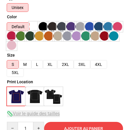
Unisex
Color
Default
Size
S
M
L
XL
2XL
3XL
4XL
5XL
Print Location
Voir le guide des tailles
Quantity
AJOUTER AU PANIER