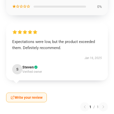
★☆☆☆☆
0%
Expectations were low, but the product exceeded
them. Definitely recommend.
Jan 16, 2025
Steven
S
Verified owner
Write your review
1
/
1