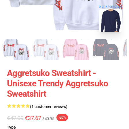
blank template
Aggretsuko Sweatshirt -
Unisexe Trendy Aggretsuko
Sweatshirt
(1 customer reviews)
€47.09
€37.67
-20%
$40.95
Type