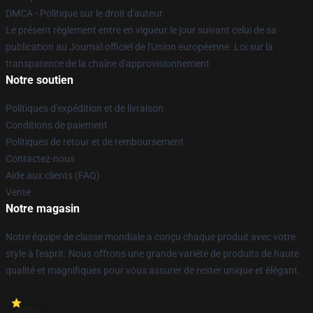
DMCA - Politique sur le droit d'auteur
Le présent règlement entre en vigueur le jour suivant celui de sa
publication au Journal officiel de l'Union européenne. Loi sur la
transparence de la chaîne d'approvisionnement
Notre soutien
Politiques d'expédition et de livraison
Conditions de paiement
Politiques de retour et de remboursement
Contactez-nous
Aide aux clients (FAQ)
Vente
Notre magasin
Notre équipe de classe mondiale a conçu chaque produit avec votre
style à l'esprit. Nous offrons une grande variété de produits de haute
qualité et magnifiques pour vous assurer de rester unique et élégant.