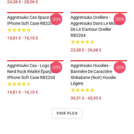
24,38 € - 28,06 €
Aggretsuko Cas Space Cadet
Aggretsuko Oreillers -
-20%
-20%
IPhone Soft Case RB2204
Aggretsuko Dans Le Modèle
De Lit D'amour Oreiller
RB2204
14,81 € - 16,10 €
22,08 € - 26,68 €
Aggretsuko Cas - Logo De
Aggretsuko Hoodies -
-20%
-20%
Nerd Rock Réalité Éparpillée
Bannière De Caractère
IPhone Soft Case RB2204
Shikabane (noir) Hoodie
Légère
14,81 € - 16,10 €
39,51 € - 45,95 €
VOIR PLUS