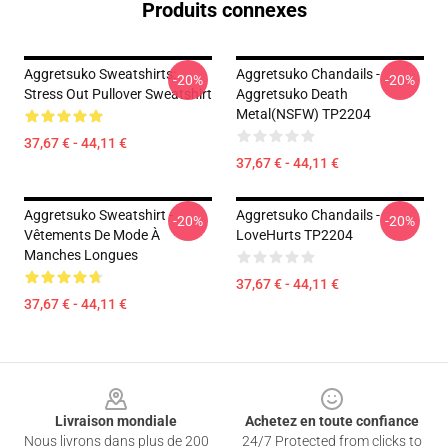
Produits connexes
Aggretsuko Sweatshirts:
Aggretsuko Chandails -
-20%
-20%
Stress Out Pullover Sweatshirt
Aggretsuko Death
Metal(NSFW) TP2204
37,67 € - 44,11 €
37,67 € - 44,11 €
Aggretsuko Sweatshirt -
Aggretsuko Chandails -
-20%
-20%
Vêtements De Mode À
LoveHurts TP2204
Manches Longues
37,67 € - 44,11 €
37,67 € - 44,11 €
Footer
Livraison mondiale
Achetez en toute confiance
Nous livrons dans plus de 200
24/7 Protected from clicks to