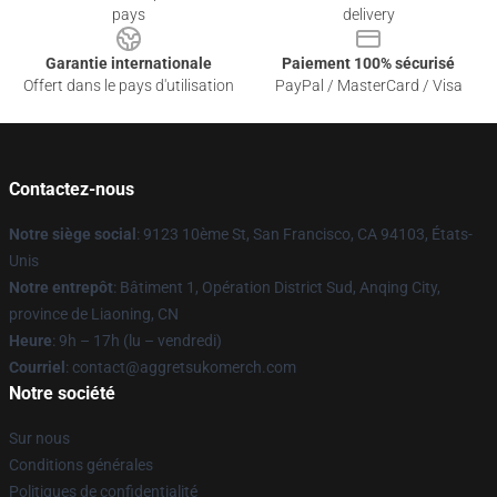
pays
delivery
Garantie internationale
Paiement 100% sécurisé
Offert dans le pays d'utilisation
PayPal / MasterCard / Visa
Contactez-nous
Notre siège social
: 9123 10ème St, San Francisco, CA 94103, États-
Unis
Notre entrepôt
: Bâtiment 1, Opération District Sud, Anqing City,
province de Liaoning, CN
Heure
: 9h – 17h (lu – vendredi)
Courriel
: contact@aggretsukomerch.com
Notre société
Sur nous
Conditions générales
Politiques de confidentialité