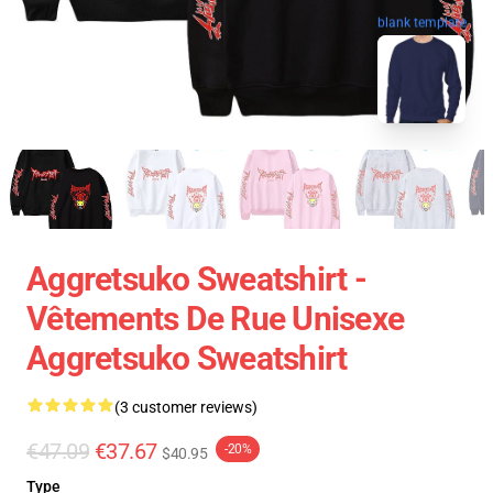
blank template
Aggretsuko Sweatshirt -
Vêtements De Rue Unisexe
Aggretsuko Sweatshirt
(3 customer reviews)
€47.09
€37.67
-20%
$40.95
Type