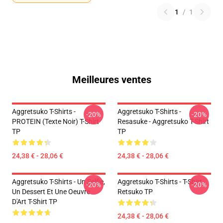
1
/
1
Meilleures ventes
Aggretsuko T-Shirts -
Aggretsuko T-Shirts -
-20%
-20%
PROTEIN (texte Noir) T-Shirt
Resasuke - Aggretsuko T-Shirt
TP
TP
24,38 € - 28,06 €
24,38 € - 28,06 €
Aggretsuko T-Shirts - Un Selfie,
Aggretsuko T-Shirts - T-Shirt
-20%
-20%
Un Dessert Et Une Oeuvre
Retsuko TP
D'Art T-Shirt TP
24,38 € - 28,06 €