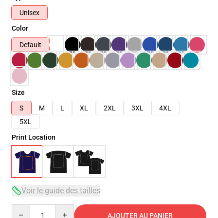
Unisex
Color
Default
Size
S
M
L
XL
2XL
3XL
4XL
5XL
Print Location
Voir le guide des tailles
Quantity
AJOUTER AU PANIER