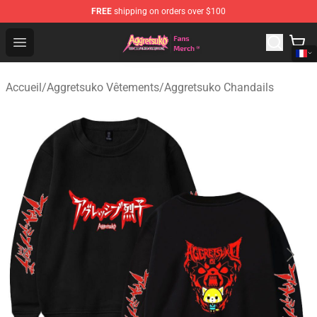
FREE
shipping on orders over $100
Aggretsuko Store - Official Aggretsuko Merchandise Sho
Open menu
Accueil
/
Aggretsuko Vêtements
/
Aggretsuko Chandails