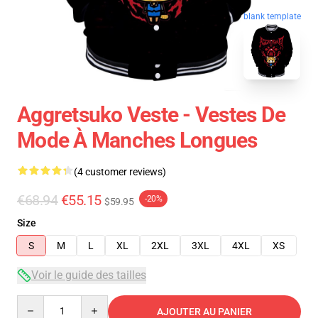
blank template
Aggretsuko Veste - Vestes De
Mode À Manches Longues
(4 customer reviews)
€68.94
€55.15
-20%
$59.95
Size
S
M
L
XL
2XL
3XL
4XL
XS
Voir le guide des tailles
Quantity
AJOUTER AU PANIER