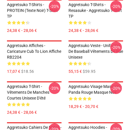
Aggretsuko T-Shirts -
Aggretsuko T-Shirts -
-20%
-20%
PROTEIN (texte Noir) T-Shirt
Resasuke - Aggretsuko T-Shirt
TP
TP
24,38 € - 28,06 €
24,38 € - 28,06 €
Aggretsuko Affiches -
Aggretsuko Veste - Uniforme
-20%
Caricature Cub To Lion Affiche
De Baseball Vêtements De Rue
RB2204
Unisexe
17,07 €
$18.56
55,15 €
$59.95
Aggretsuko T-Shirt -
Aggretsuko Visage Masques -
-20%
-20%
Vêtements De Manches
Panda Rouge Masque Noir
Courtes Unisexe D'été
18,29 € - 20,70 €
24,38 € - 28,06 €
Aggretsuko Cahiers De Notes -
Aggretsuko Hoodies -
-20%
-20%