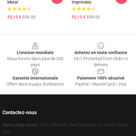
Metal
Imprimées
55,15 €
$59.95
55,15 €
$59.95
Footer
Livraison mondiale
Achetez en toute confiance
Nous livrons dans plus de 200
24/7 Protected from clicks to
pays
delivery
Garantie internationale
Paiement 100% sécurisé
Offert dans le pays d'utilisation
PayPal / MasterCard / Visa
Contactez-nous
Notre siège social
: 9123 10ème St, San Francisco, CA 94103, États-
Unis