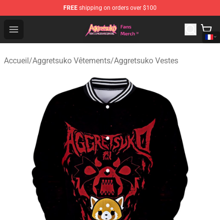
FREE
shipping on orders over $100
Aggretsuko Store - Official Aggretsuko Merchandise Sho
Open menu
Accueil
/
Aggretsuko Vêtements
/
Aggretsuko Vestes