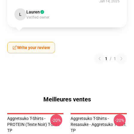
Jan 14, 2025
Lauren
L
Verified owner
Write your review
1
/
1
Meilleures ventes
Aggretsuko T-Shirts -
Aggretsuko T-Shirts -
-20%
-20%
PROTEIN (texte Noir) T-Shirt
Resasuke - Aggretsuko T-Shirt
TP
TP