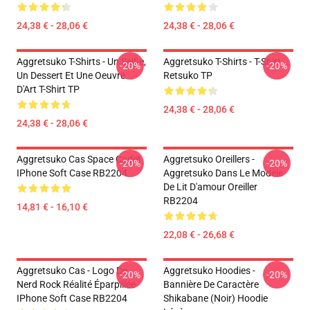
24,38 € - 28,06 €
24,38 € - 28,06 €
Aggretsuko T-Shirts - Un Selfie,
Aggretsuko T-Shirts - T-Shirt
-20%
-20%
Un Dessert Et Une Oeuvre
Retsuko TP
D'Art T-Shirt TP
24,38 € - 28,06 €
24,38 € - 28,06 €
Aggretsuko Cas Space Cadet
Aggretsuko Oreillers -
-20%
-20%
IPhone Soft Case RB2204
Aggretsuko Dans Le Modèle
De Lit D'amour Oreiller
RB2204
14,81 € - 16,10 €
22,08 € - 26,68 €
Aggretsuko Cas - Logo De
Aggretsuko Hoodies -
-20%
-20%
Nerd Rock Réalité Éparpillée
Bannière De Caractère
IPhone Soft Case RB2204
Shikabane (noir) Hoodie