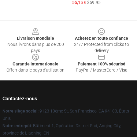
55,15 €
$59.95
Footer
Livraison mondiale
Achetez en toute confiance
Nous livrons dans plus de 200
24/7 Protected from clicks to
pays
delivery
Garantie internationale
Paiement 100% sécurisé
Offert dans le pays d'utilisation
PayPal / MasterCard / Visa
Contactez-nous
Notre siège social
: 9123 10ème St, San Francisco, CA 94103, États-
Unis
Notre entrepôt
: Bâtiment 1, Opération District Sud, Anqing City,
province de Liaoning, CN