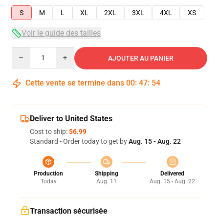
S
M
L
XL
2XL
3XL
4XL
XS
Voir le guide des tailles
Quantity
AJOUTER AU PANIER
Cette vente se termine dans
00
:
47
:
54
Deliver to United States
Cost to ship:
$6.99
Standard - Order today to get by
Aug. 15 - Aug. 22
Production
Shipping
Delivered
Today
Aug. 11
Aug. 15 - Aug. 22
Transaction sécurisée