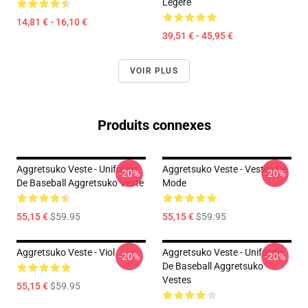
Légère
14,81 € - 16,10 €
39,51 € - 45,95 €
VOIR PLUS
Produits connexes
Aggretsuko Veste - Uniforme
Aggretsuko Veste - Vestes De
-20%
-20%
De Baseball Aggretsuko Veste
Mode
55,15 €
$59.95
55,15 €
$59.95
Aggretsuko Veste - Viol
Aggretsuko Veste - Uniforme
-20%
-20%
De Baseball Aggretsuko
Vestes
55,15 €
$59.95