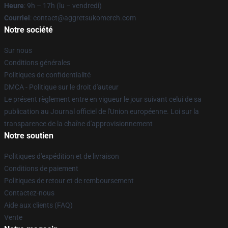
Heure
: 9h – 17h (lu – vendredi)
Courriel
: contact@aggretsukomerch.com
Notre société
Sur nous
Conditions générales
Politiques de confidentialité
DMCA - Politique sur le droit d'auteur
Le présent règlement entre en vigueur le jour suivant celui de sa
publication au Journal officiel de l'Union européenne. Loi sur la
transparence de la chaîne d'approvisionnement
Notre soutien
Politiques d'expédition et de livraison
Conditions de paiement
Politiques de retour et de remboursement
Contactez-nous
Aide aux clients (FAQ)
Vente