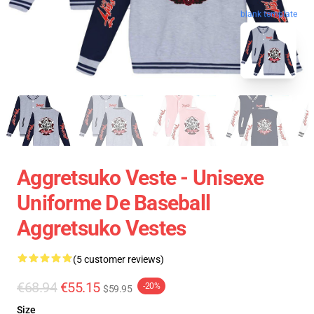
blank template
Aggretsuko Veste - Unisexe
Uniforme De Baseball
Aggretsuko Vestes
(5 customer reviews)
€68.94
€55.15
-20%
$59.95
Size