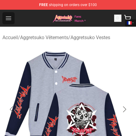
FREE
shipping on orders over $100
Aggretsuko Store - Official Aggretsuko Merchandise Sho
Open menu
Accueil
/
Aggretsuko Vêtements
/
Aggretsuko Vestes