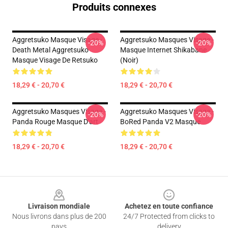
Produits connexes
Aggretsuko Masque Visage -
Aggretsuko Masques Visage -
-20%
-20%
Death Metal Aggretsuko
Masque Internet Shikabane
Masque Visage De Retsuko
(Noir)
18,29 € - 20,70 €
18,29 € - 20,70 €
Aggretsuko Masques Visage -
Aggretsuko Masques Visage -
-20%
-20%
Panda Rouge Masque D'art
BoRed Panda V2 Masque
18,29 € - 20,70 €
18,29 € - 20,70 €
Footer
Livraison mondiale
Achetez en toute confiance
Nous livrons dans plus de 200
24/7 Protected from clicks to
pays
delivery