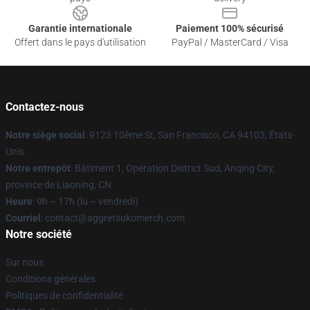
Garantie internationale
Paiement 100% sécurisé
Offert dans le pays d'utilisation
PayPal / MasterCard / Visa
Contactez-nous
Notre siège social
: 9123 10ème St, San Francisco, CA 94103, États-
Unis
Notre entrepôt
: Bâtiment 1, Opération District Sud, Anqing City,
province de Liaoning, CN
Heure
: 9h – 17h (lu – vendredi)
Courriel
: contact@aggretsukomerch.com
Notre société
Sur nous
Conditions générales
Politiques de confidentialité