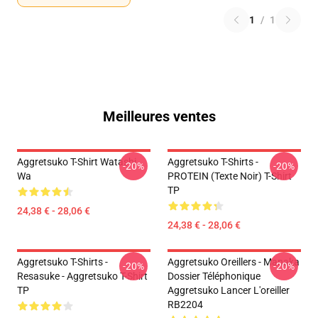
1
/
1
Meilleures ventes
Aggretsuko T-Shirt Watashi
Aggretsuko T-Shirts -
-20%
-20%
Wa
PROTEIN (texte Noir) T-Shirt
TP
24,38 € - 28,06 €
24,38 € - 28,06 €
Aggretsuko T-Shirts -
Aggretsuko Oreillers - Manaka
-20%
-20%
Resasuke - Aggretsuko T-Shirt
Dossier Téléphonique
TP
Aggretsuko Lancer L'oreiller
RB2204