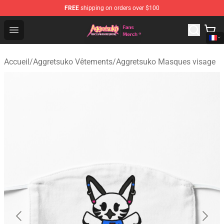
FREE
shipping on orders over $100
Aggretsuko Store - Official Aggretsuko Merchandise Sho
Open menu
Accueil
/
Aggretsuko Vêtements
/
Aggretsuko Masques visage