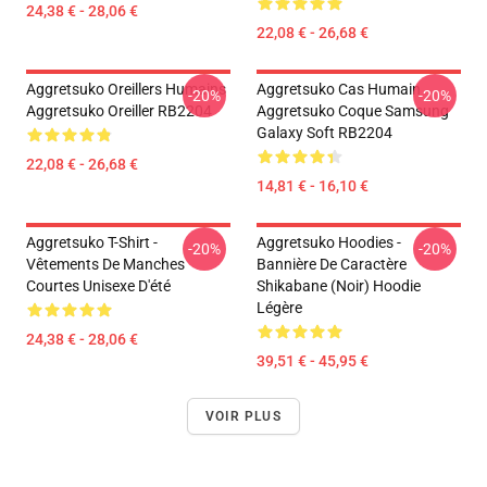
24,38 € - 28,06 €
22,08 € - 26,68 €
Aggretsuko Oreillers Humains
Aggretsuko Cas Humain
-20%
-20%
Aggretsuko Oreiller RB2204
Aggretsuko Coque Samsung
Galaxy Soft RB2204
22,08 € - 26,68 €
14,81 € - 16,10 €
Aggretsuko T-Shirt -
Aggretsuko Hoodies -
-20%
-20%
Vêtements De Manches
Bannière De Caractère
Courtes Unisexe D'été
Shikabane (noir) Hoodie
Légère
24,38 € - 28,06 €
39,51 € - 45,95 €
VOIR PLUS