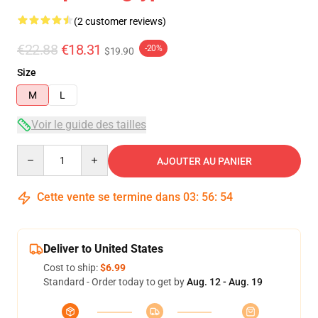
(2 customer reviews)
€22.88
€18.31
-20%
$19.90
Size
M
L
Voir le guide des tailles
Quantity
AJOUTER AU PANIER
Cette vente se termine dans
03
:
56
:
53
Deliver to United States
Cost to ship:
$6.99
Standard - Order today to get by
Aug. 12 - Aug. 19