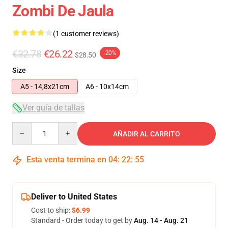
Zombi De Jaula
(1 customer reviews)
€32.78
€26.22
-20%
$28.50
Size
A5 - 14,8x21cm
A6 - 10x14cm
Ver guía de tallas
Quantity
AÑADIR AL CARRITO
Esta venta termina en
04
:
22
:
54
Deliver to United States
Cost to ship:
$6.99
Standard - Order today to get by
Aug. 14 - Aug. 21