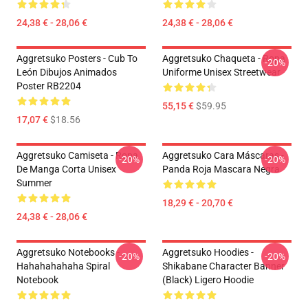
24,38 € - 28,06 €
24,38 € - 28,06 €
Aggretsuko Posters - Cub To
Aggretsuko Chaqueta - Ropa
-20%
León Dibujos Animados
Uniforme Unisex Streetwear
Poster RB2204
55,15 €
$59.95
17,07 €
$18.56
Aggretsuko Camiseta - Ropa
Aggretsuko Cara Máscaras -
-20%
-20%
De Manga Corta Unisex
Panda Roja Mascara Negra
Summer
18,29 € - 20,70 €
24,38 € - 28,06 €
Aggretsuko Notebooks -
Aggretsuko Hoodies -
-20%
-20%
Hahahahahaha Spiral
Shikabane Character Banner
Notebook
(Black) Ligero Hoodie