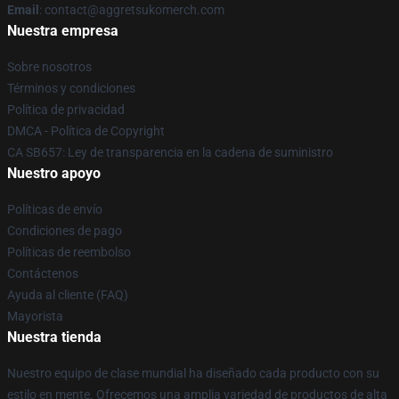
Email
: contact@aggretsukomerch.com
Nuestra empresa
Sobre nosotros
Términos y condiciones
Política de privacidad
DMCA - Política de Copyright
CA SB657: Ley de transparencia en la cadena de suministro
Nuestro apoyo
Políticas de envío
Condiciones de pago
Políticas de reembolso
Contáctenos
Ayuda al cliente (FAQ)
Mayorista
Nuestra tienda
Nuestro equipo de clase mundial ha diseñado cada producto con su
estilo en mente. Ofrecemos una amplia variedad de productos de alta