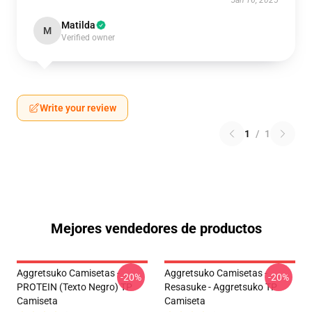
Jan 16, 2025
Matilda
M
Verified owner
Write your review
1
/
1
Mejores vendedores de productos
Aggretsuko Camisetas -
Aggretsuko Camisetas -
-20%
-20%
PROTEIN (texto Negro) TP
Resasuke - Aggretsuko TP
Camiseta
Camiseta