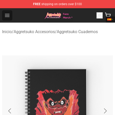
FREE
shipping on orders over $100
Aggretsuko Store - Official Aggretsuko Merchandise Sho
Open menu
Inicio
/
Aggretsuko Accesorios
/
Aggretsuko Cuadernos