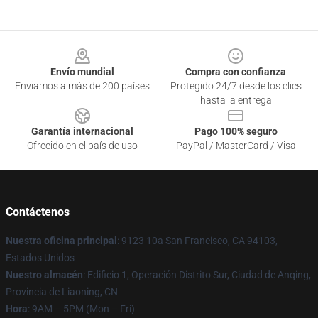
Footer
Envío mundial
Compra con confianza
Enviamos a más de 200 países
Protegido 24/7 desde los clics
hasta la entrega
Garantía internacional
Pago 100% seguro
Ofrecido en el país de uso
PayPal / MasterCard / Visa
Contáctenos
Nuestra oficina principal
: 9123 10a San Francisco, CA 94103,
Estados Unidos
Nuestro almacén
: Edificio 1, Operación Distrito Sur, Ciudad de Anqing,
Provincia de Liaoning, CN
Hora
: 9AM – 5PM (Mon – Fri)