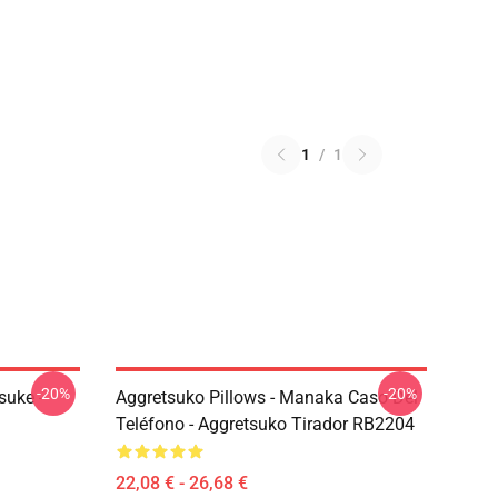
1
/
1
-20%
-20%
suke -
Aggretsuko Pillows - Manaka Caso Del
Teléfono - Aggretsuko Tirador RB2204
22,08 € - 26,68 €