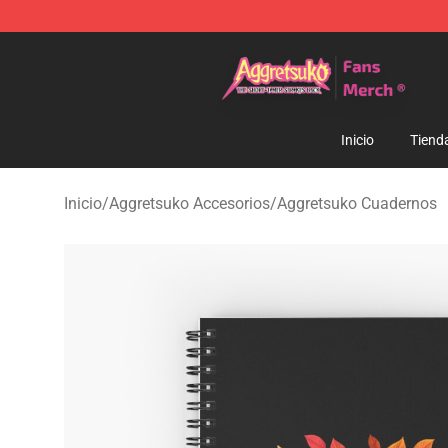
Aggretsuko Store - Official Aggretsuko Merchandise S
Inicio
Tiend
Inicio
/
Aggretsuko Accesorios
/
Aggretsuko Cuadernos