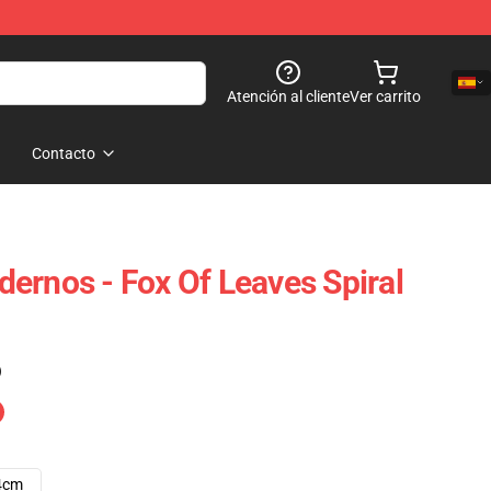
Atención al cliente
Ver carrito
Contacto
ernos - Fox Of Leaves Spiral
)
4cm