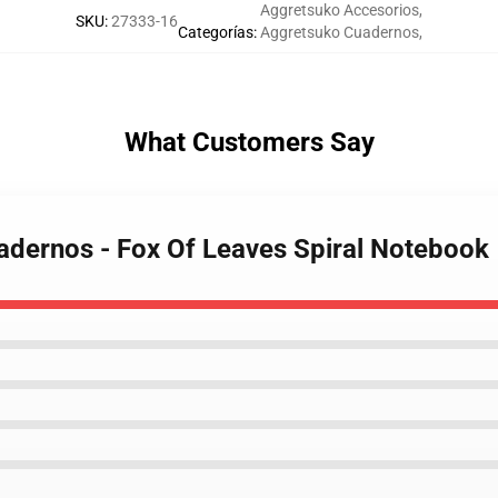
Aggretsuko Accesorios
,
SKU
:
27333-16
Categorías
:
Aggretsuko Cuadernos
,
What Customers Say
adernos - Fox Of Leaves Spiral Notebook