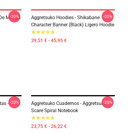
-20%
-20%
 De Manga
Aggretsuko Hoodies - Shikabane
Character Banner (Black) Ligero Hoodie
39,51 € - 45,95 €
-20%
-20%
as -
Aggretsuko Cuadernos - Aggretsuko
Scare Spiral Notebook
23,75 € - 26,22 €