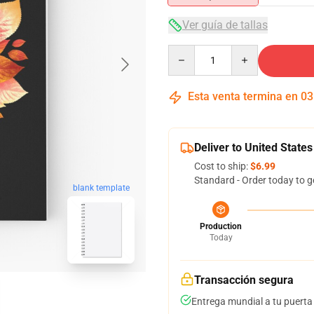
Ver guía de tallas
Quantity
Esta venta termina en
03
Deliver to United States
Cost to ship:
$6.99
Standard - Order today to g
blank template
Production
Today
Transacción segura
Entrega mundial a tu puerta