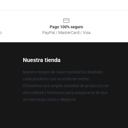
Pago 100% seguro
o
PayPal / MasterCard / Visa
Nuestra tienda
Nuestro equipo de clase mundial ha diseñado
cada producto con su estilo en mente.
Ofrecemos una amplia variedad de productos de
alta calidad y hermosos para asegurarse de que
se mantenga único y elegante.