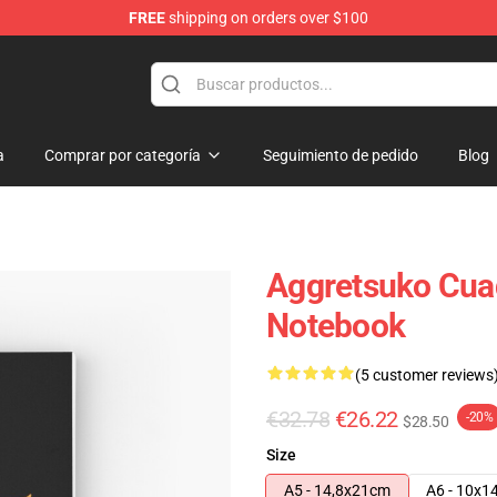
FREE
shipping on orders over $100
hop
a
Comprar por categoría
Seguimiento de pedido
Blog
Aggretsuko Cuad
Notebook
(5 customer reviews
€32.78
€26.22
-20%
$28.50
Size
A5 - 14,8x21cm
A6 - 10x1