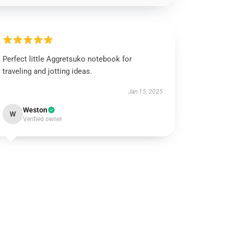
Perfect little Aggretsuko notebook for
traveling and jotting ideas.
Jan 15, 2025
Weston
W
Verified owner