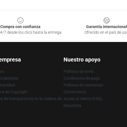
Compra con confianza
Garantía internacional
4/7 desde los clics hasta la entrega
Ofrecido en el país de us
 empresa
Nuestro apoyo
ros
Políticas de envío
ondiciones
Condiciones de pago
rivacidad
Políticas de reembolso
ica de Copyright
Contáctenos
y de transparencia en la cadena de
Ayuda al cliente (FAQ)
Mayorista