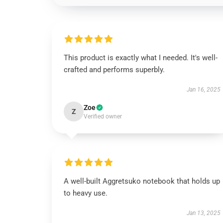
This product is exactly what I needed. It's well-
crafted and performs superbly.
Jan 16, 2025
Zoe
Z
Verified owner
A well-built Aggretsuko notebook that holds up
to heavy use.
Jan 13, 2025