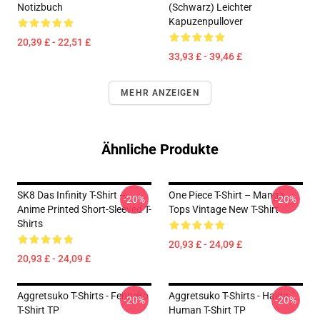
Notizbuch
(Schwarz) Leichter
Kapuzenpullover
20,39 £ - 22,51 £
33,93 £ - 39,46 £
MEHR ANZEIGEN
Ähnliche Produkte
SK8 Das Infinity T-Shirt –
One Piece T-Shirt – Manga
-20%
-20%
Anime Printed Short-Sleeved T-
Tops Vintage New T-Shirt
Shirts
20,93 £ - 24,09 £
20,93 £ - 24,09 £
Aggretsuko T-Shirts - Fenneko
Aggretsuko T-Shirts - Haida
-20%
-20%
T-Shirt TP
Human T-Shirt TP