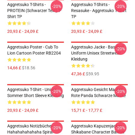
Aggretsuko T-Shirts -
Aggretsuko T-Shirts -
-20%
-20%
PROTEIN (schwarzer Text) T-
Resasuke - Aggretsuko T-Shirt
Shirt TP
TP
20,93 £ - 24,09 £
20,93 £ - 24,09 £
Aggretsuko Poster - Cub To
Aggretsuko Jacke - Baseball
-20%
Lion Cartoon Poster RB2204
Uniform Unisex Streetwear
Kleidung
14,66 £
$18.56
47,36 £
$59.95
Aggretsuko T-Shirt - Unisex
Aggretsuko Gesicht Masken -
-20%
-20%
Sommer Short Sleeve Kleidung
Rote Panda Schwarze Maske
20,93 £ - 24,09 £
15,71 £ - 17,77 £
Aggretsuko Notizbücher -
Aggretsuko Kapuzenjacken -
-20%
-20%
Hahahahahahaha Spiral
Shikabane Character Banner