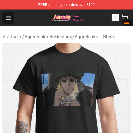
FREE
shipping on orders over $100
Aggretsuko Store - Official Aggretsuko Merchandise Sho
Open menu
Startseite
/
Aggretsuko Bekleidung
/
Aggretsuko T-Shirts