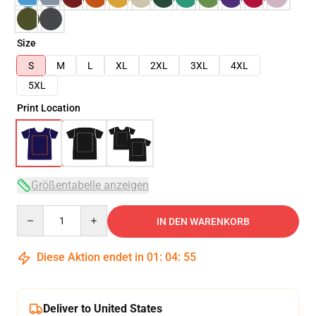
Size
S
M
L
XL
2XL
3XL
4XL
5XL
Print Location
Größentabelle anzeigen
Quantity
IN DEN WARENKORB
Diese Aktion endet in
01
:
04
:
54
Deliver to United States