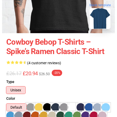
blank template
Cowboy Bebop T-Shirts –
Spike’s Ramen Classic T-Shirt
(4 customer reviews)
£26.17
£20.94
-20%
$26.50
Type
Unisex
Color
Default