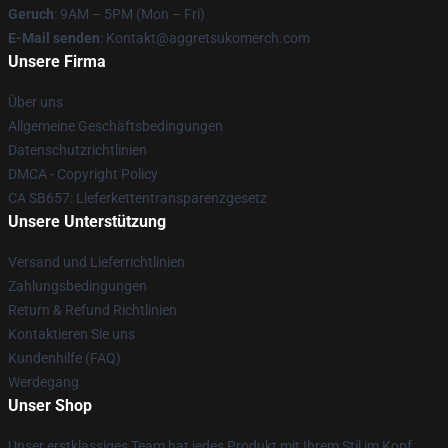
Geruch
: 9AM – 5PM (Mon – Fri)
E-Mail senden
: Kontakt@aggretsukomerch.com
Unsere Firma
Über uns
Allgemeine Geschäftsbedingungen
Datenschutzrichtlinien
DMCA - Copyright Policy
CA SB657: Lieferkettentransparenzgesetz
Unsere Unterstützung
Versand und Lieferrichtlinien
Zahlungsbedingungen
Return & Refund Richtlinien
Kontaktieren Sie uns
Kundenhilfe (FAQ)
Werdegang
Unser Shop
Unser erstklassiges Team hat jedes Produkt mit Ihrem Stil im Kopf