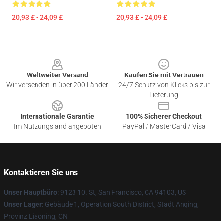
20,93 £ - 24,09 £
20,93 £ - 24,09 £
Footer
Weltweiter Versand
Kaufen Sie mit Vertrauen
Wir versenden in über 200 Länder
24/7 Schutz von Klicks bis zur
Lieferung
Internationale Garantie
100% Sicherer Checkout
Im Nutzungsland angeboten
PayPal / MasterCard / Visa
Kontaktieren Sie uns
Unser Hauptbüro
: 9123 10. St, San Francisco, CA 94103, US
Unser Lager
: Gebäude 1, Operation South District, Stadt Anqing,
Provinz Liaoning, CN