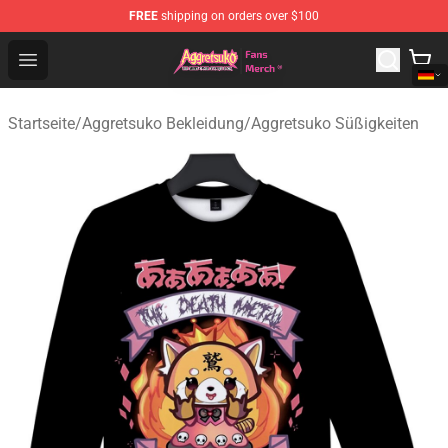
FREE
shipping on orders over $100
Aggretsuko Store - Official Aggretsuko Merchandise Sho
Open menu
Startseite
/
Aggretsuko Bekleidung
/
Aggretsuko Süßigkeiten