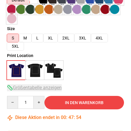
Default
Size
S
M
L
XL
2XL
3XL
4XL
5XL
Print Location
Größentabelle anzeigen
Quantity
IN DEN WARENKORB
Diese Aktion endet in
00
:
47
:
53