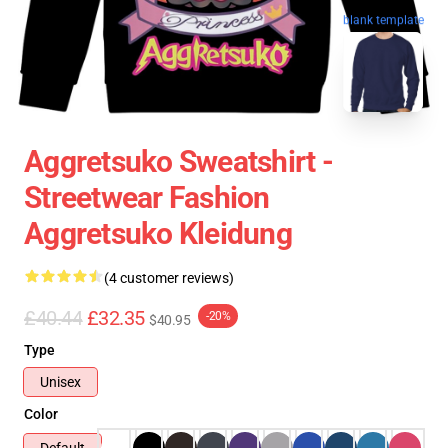
blank template
Aggretsuko Sweatshirt -
Streetwear Fashion
Aggretsuko Kleidung
(4 customer reviews)
£40.44
£32.35
-20%
$40.95
Type
Unisex
Color