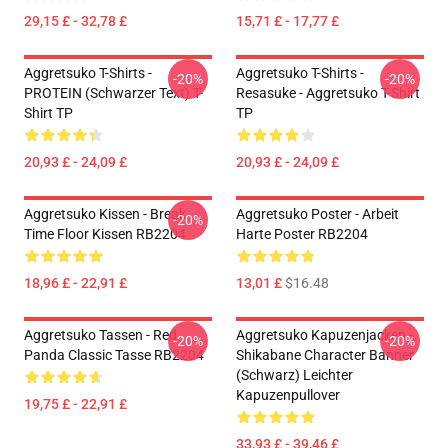
29,15 £ - 32,78 £
15,71 £ - 17,77 £
Aggretsuko T-Shirts -
Aggretsuko T-Shirts -
-20%
-20%
PROTEIN (schwarzer Text) T-
Resasuke - Aggretsuko T-Shirt
Shirt TP
TP
20,93 £ - 24,09 £
20,93 £ - 24,09 £
Aggretsuko Kissen - Break
Aggretsuko Poster - Arbeit
-20%
Time Floor Kissen RB2204
Harte Poster RB2204
18,96 £ - 22,91 £
13,01 £
$16.48
Aggretsuko Tassen - Red
Aggretsuko Kapuzenjacken -
-20%
-20%
Panda Classic Tasse RB2204
Shikabane Character Banner
(Schwarz) Leichter
Kapuzenpullover
19,75 £ - 22,91 £
33,93 £ - 39,46 £