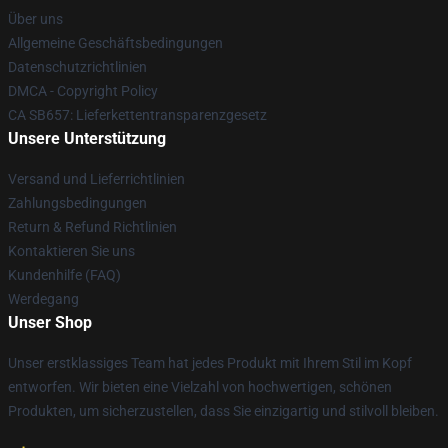
Über uns
Allgemeine Geschäftsbedingungen
Datenschutzrichtlinien
DMCA - Copyright Policy
CA SB657: Lieferkettentransparenzgesetz
Unsere Unterstützung
Versand und Lieferrichtlinien
Zahlungsbedingungen
Return & Refund Richtlinien
Kontaktieren Sie uns
Kundenhilfe (FAQ)
Werdegang
Unser Shop
Unser erstklassiges Team hat jedes Produkt mit Ihrem Stil im Kopf
entworfen. Wir bieten eine Vielzahl von hochwertigen, schönen
Produkten, um sicherzustellen, dass Sie einzigartig und stilvoll bleiben.