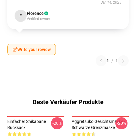
Jan 14, 2025
Florence
F
Verified owner
Write your review
1
/
1
Beste Verkäufer Produkte
Einfacher Shikabane
Aggretsuko Gesichtsmaske -
-20%
-20%
Rucksack
Schwarze Grenzmaske