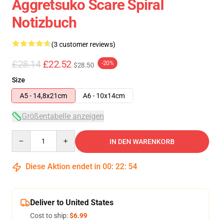
Aggretsuko Scare Spiral
Notizbuch
(3 customer reviews)
£28.14
£22.52
-20%
$28.50
Size
A5 - 14,8x21cm
A6 - 10x14cm
Größentabelle anzeigen
Quantity
IN DEN WARENKORB
Diese Aktion endet in
00
:
22
:
53
Deliver to United States
Cost to ship:
$6.99