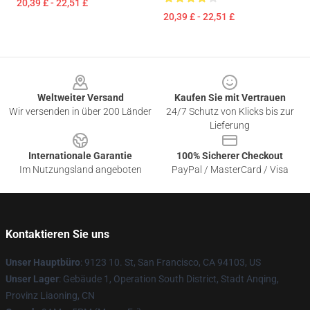
20,39 £ - 22,51 £
20,39 £ - 22,51 £
Footer
Weltweiter Versand
Kaufen Sie mit Vertrauen
Wir versenden in über 200 Länder
24/7 Schutz von Klicks bis zur
Lieferung
Internationale Garantie
100% Sicherer Checkout
Im Nutzungsland angeboten
PayPal / MasterCard / Visa
Kontaktieren Sie uns
Unser Hauptbüro
: 9123 10. St, San Francisco, CA 94103, US
Unser Lager
: Gebäude 1, Operation South District, Stadt Anqing,
Provinz Liaoning, CN