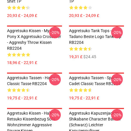
Shirt TP
TP
20,93 £ - 24,09 £
20,93 £ - 24,09 £
Aggretsuko Kissen - My Little
Aggretsuko Tank Tops -
-20%
-20%
Pony X Aggretsuko Crossover
Tadano Beste Logo Tank Top
- Aggreshy Throw Kissen
RB2204
RB2204
19,31 £
$24.45
18,96 £ - 22,91 £
Aggretsuko Tassen - Harte
Aggretsuko Tassen - Space
-20%
-20%
Classic Tasse RB2204
Cadet Classic Tasse RB2204
19,75 £ - 22,91 £
19,75 £ - 22,91 £
Aggretsuko Kissen - Hallo
Aggretsuko Kapuzenjacken -
-20%
-20%
Retsuko Kissenbezug Sofa
Shikabane Character Banner
Wohnzimmer Aggressive
(Schwarz) Leichter
Square Kissen
Kapuzenpullover