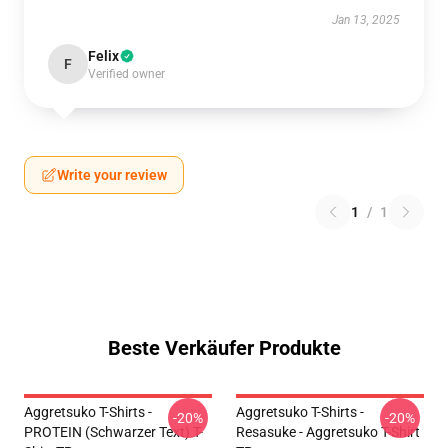
Jan 13, 2025
Felix
F
Verified owner
Write your review
1
/
1
Beste Verkäufer Produkte
Aggretsuko T-Shirts -
Aggretsuko T-Shirts -
-20%
-20%
PROTEIN (schwarzer Text) T-
Resasuke - Aggretsuko T-Shirt