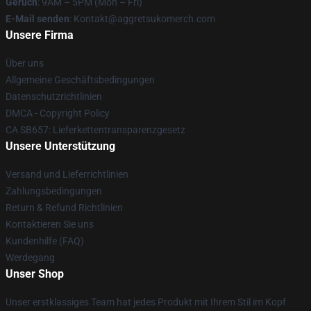
Geruch
: 9AM – 5PM (Mon – Fri)
E-Mail senden
: Kontakt@aggretsukomerch.com
Unsere Firma
Über uns
Allgemeine Geschäftsbedingungen
Datenschutzrichtlinien
DMCA - Copyright Policy
CA SB657: Lieferkettentransparenzgesetz
Unsere Unterstützung
Versand und Lieferrichtlinien
Zahlungsbedingungen
Return & Refund Richtlinien
Kontaktieren Sie uns
Kundenhilfe (FAQ)
Werdegang
Unser Shop
Unser erstklassiges Team hat jedes Produkt mit Ihrem Stil im Kopf