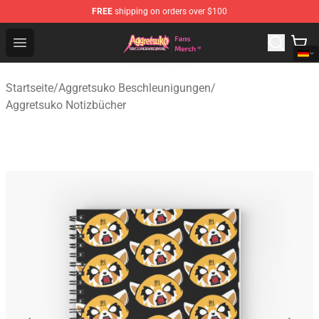
FREE
shipping on orders over $100
Aggretsuko Store - Official Aggretsuko Merchandise Sho
Open menu
Startseite
/
Aggretsuko Beschleunigungen
/
Aggretsuko Notizbücher