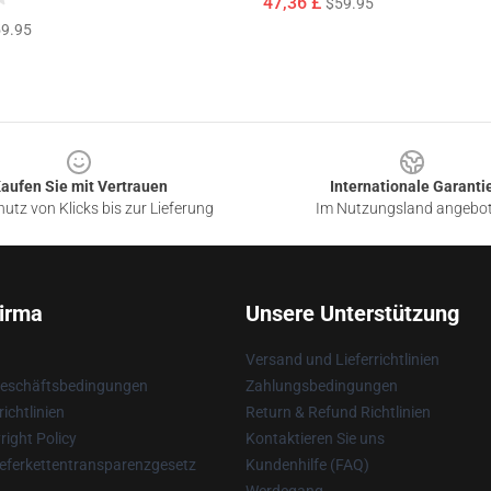
47,36 £
$59.95
9.95
aufen Sie mit Vertrauen
Internationale Garanti
utz von Klicks bis zur Lieferung
Im Nutzungsland angebo
irma
Unsere Unterstützung
Versand und Lieferrichtlinien
Geschäftsbedingungen
Zahlungsbedingungen
ichtlinien
Return & Refund Richtlinien
ight Policy
Kontaktieren Sie uns
eferkettentransparenzgesetz
Kundenhilfe (FAQ)