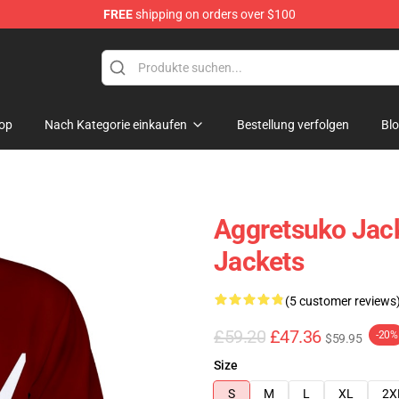
FREE
shipping on orders over $100
hop
op
Nach Kategorie einkaufen
Bestellung verfolgen
Bl
Aggretsuko Jack
Jackets
(5 customer reviews
£59.20
£47.36
-20%
$59.95
Size
S
M
L
XL
2X