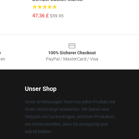
47,36 £
$59.95
e
100% Sicherer Checkout
ten
PayPal / MasterCard / Visa
Unser Shop
Unser erstklassiges Team hat jedes Produkt mit
Ihrem Stil im Kopf entworfen. Wir bieten eine
Vielzahl von hochwertigen, schönen Produkten,
um sicherzustellen, dass Sie einzigartig und
stilvoll bleiben.