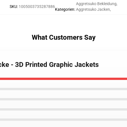
Aggretsuko Bekleidung
,
SKU
:
1005003735287886
Kategorien
:
Aggretsuko Jacken
,
What Customers Say
cke - 3D Printed Graphic Jackets