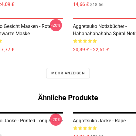
24,09 £
14,66 £
$18.56
-20%
o Gesicht Masken - Rote
Aggretsuko Notizbücher -
hwarze Maske
Hahahahahahaha Spiral Not
17,77 £
20,39 £ - 22,51 £
MEHR ANZEIGEN
Ähnliche Produkte
-20%
o Jacke - Printed Long Sleeve
Aggretsuko Jacke - Rape