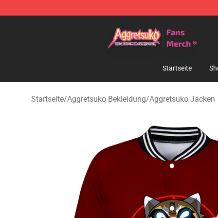
Aggretsuko Store - Official Aggretsuko Merchandise S
Startseite
Sh
Startseite
/
Aggretsuko Bekleidung
/
Aggretsuko Jacken