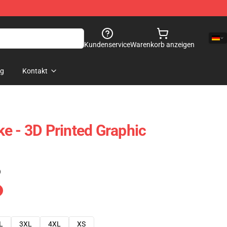
Kundenservice
Warenkorb anzeigen
og
Kontakt
e - 3D Printed Graphic
)
L
3XL
4XL
XS