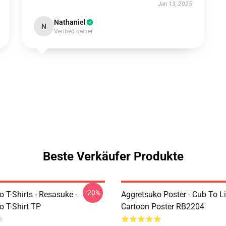
Jan 13, 2025
Nathaniel
N
Verified owner
Beste Verkäufer Produkte
-20%
 T-Shirts - Resasuke -
Aggretsuko Poster - Cub To L
o T-Shirt TP
Cartoon Poster RB2204