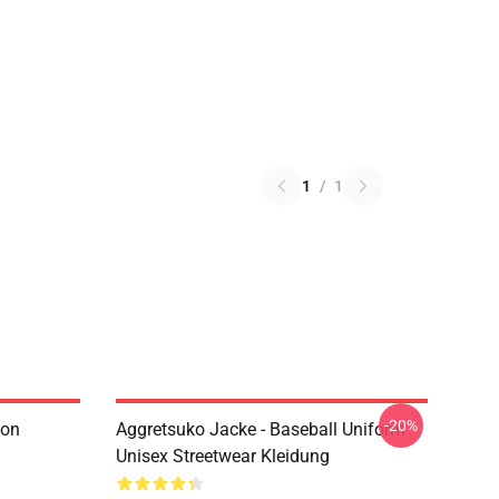
1
/
1
-20%
ion
Aggretsuko Jacke - Baseball Uniform
Unisex Streetwear Kleidung