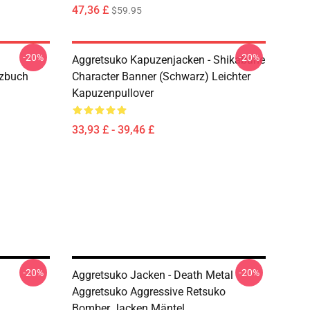
47,36 £
$59.95
-20%
-20%
Aggretsuko Kapuzenjacken - Shikabane
izbuch
Character Banner (Schwarz) Leichter
Kapuzenpullover
33,93 £ - 39,46 £
-20%
-20%
Aggretsuko Jacken - Death Metal
Aggretsuko Aggressive Retsuko
Bomber Jacken Mäntel