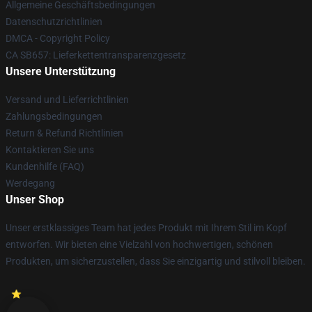
Allgemeine Geschäftsbedingungen
Datenschutzrichtlinien
DMCA - Copyright Policy
CA SB657: Lieferkettentransparenzgesetz
Unsere Unterstützung
Versand und Lieferrichtlinien
Zahlungsbedingungen
Return & Refund Richtlinien
Kontaktieren Sie uns
Kundenhilfe (FAQ)
Werdegang
Unser Shop
Unser erstklassiges Team hat jedes Produkt mit Ihrem Stil im Kopf
entworfen. Wir bieten eine Vielzahl von hochwertigen, schönen
Produkten, um sicherzustellen, dass Sie einzigartig und stilvoll bleiben.