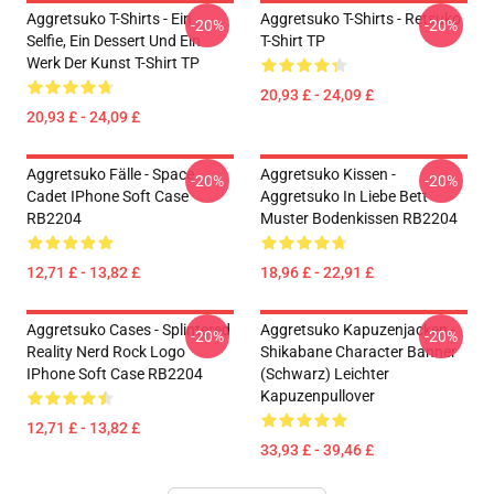
Aggretsuko T-Shirts - Ein
Aggretsuko T-Shirts - Retsuko
-20%
-20%
Selfie, Ein Dessert Und Ein
T-Shirt TP
Werk Der Kunst T-Shirt TP
20,93 £ - 24,09 £
20,93 £ - 24,09 £
Aggretsuko Fälle - Space
Aggretsuko Kissen -
-20%
-20%
Cadet IPhone Soft Case
Aggretsuko In Liebe Bett
RB2204
Muster Bodenkissen RB2204
12,71 £ - 13,82 £
18,96 £ - 22,91 £
Aggretsuko Cases - Splintered
Aggretsuko Kapuzenjacken -
-20%
-20%
Reality Nerd Rock Logo
Shikabane Character Banner
IPhone Soft Case RB2204
(Schwarz) Leichter
Kapuzenpullover
12,71 £ - 13,82 £
33,93 £ - 39,46 £