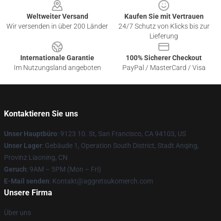
Weltweiter Versand
Kaufen Sie mit Vertrauen
Wir versenden in über 200 Länder
24/7 Schutz von Klicks bis zur
Lieferung
Internationale Garantie
100% Sicherer Checkout
Im Nutzungsland angeboten
PayPal / MasterCard / Visa
Kontaktieren Sie uns
Unser Hauptbüro
: 9123 10. St, San Francisco, CA 94103, US
Unser Lager
: Gebäude 1, Operation South District, Stadt Anqing,
Provinz Liaoning, CN
Geruch
: 9AM – 5PM (Mon – Fri)
E-Mail senden
: Kontakt@aggretsukomerch.com
Unsere Firma
Über uns