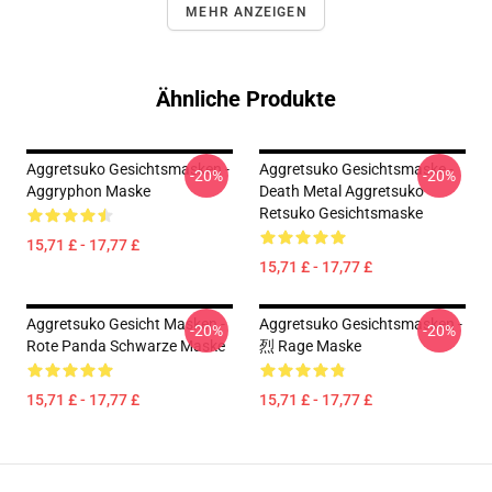
MEHR ANZEIGEN
Ähnliche Produkte
Aggretsuko Gesichtsmasken -
Aggretsuko Gesichtsmaske -
-20%
-20%
Aggryphon Maske
Death Metal Aggretsuko
Retsuko Gesichtsmaske
15,71 £ - 17,77 £
15,71 £ - 17,77 £
Aggretsuko Gesicht Masken -
Aggretsuko Gesichtsmasken -
-20%
-20%
Rote Panda Schwarze Maske
烈 Rage Maske
15,71 £ - 17,77 £
15,71 £ - 17,77 £
Footer