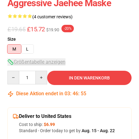
Aggressive Jaehee Maske
(4 customer reviews)
£19.65
£15.72
-20%
$19.90
Size
M
L
Größentabelle anzeigen
Quantity
IN DEN WARENKORB
Diese Aktion endet in
03
:
46
:
54
Deliver to United States
Cost to ship:
$6.99
Standard - Order today to get by
Aug. 15 - Aug. 22