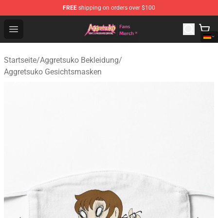
FREE
shipping on orders over $100
Aggretsuko Store - Official Aggretsuko Merchandise Sho
Open menu
Startseite
/
Aggretsuko Bekleidung
/
Aggretsuko Gesichtsmasken