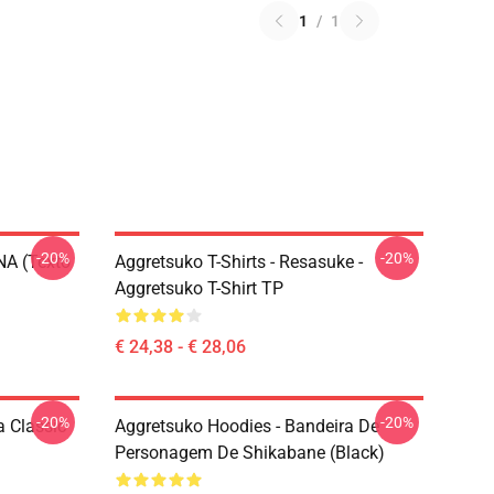
1
/
1
-20%
-20%
NA (texto
Aggretsuko T-Shirts - Resasuke -
Aggretsuko T-Shirt TP
€ 24,38 - € 28,06
-20%
-20%
 Classic
Aggretsuko Hoodies - Bandeira De
Personagem De Shikabane (Black)