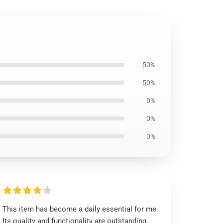
50%
50%
0%
0%
0%
This item has become a daily essential for me.
Its quality and functionality are outstanding,