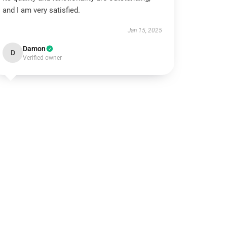
and I am very satisfied.
Jan 15, 2025
Damon
D
Verified owner