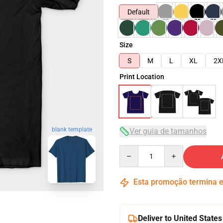
Default
Size
S
M
L
XL
2X
Print Location
blank template
Ver guia de tamanhos
Quantity
Esta promoção termina
Deliver to United States