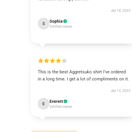
Jan 18, 2025
Sophia
S
Verified owner
This is the best Aggretsuko shirt I've ordered
in a long time. I get a lot of compliments on it.
Jan 15, 2025
Everett
E
Verified owner