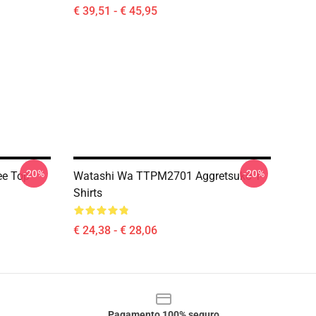
€ 39,51 - € 45,95
-20%
-20%
ee Top
Watashi Wa TTPM2701 Aggretsuko T-
Shirts
€ 24,38 - € 28,06
Pagamento 100% seguro