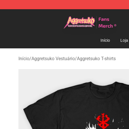
Aggretsuko Store - Official Aggretsuko Merchandise S
Início
Loja
Início
/
Aggretsuko Vestuário
/
Aggretsuko T-shirts