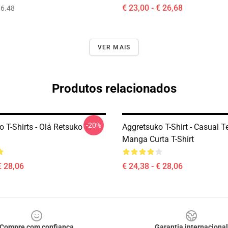
€ 23,00 - € 26,68
6.48
VER MAIS
Produtos relacionados
-20%
 T-Shirts - Olá Retsuko T-
Aggretsuko T-Shirt - Casual T
Manga Curta T-Shirt
€ 28,06
€ 24,38 - € 28,06
Compre com confiança
Garantia internacional