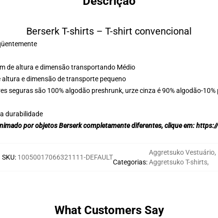
Descrição
Berserk T-shirts – T-shirt convencional
reqüentemente
 cm de altura e dimensão transportando Médio
e altura e dimensão de transporte pequeno
res seguras são 100% algodão preshrunk, urze cinza é 90% algodão-10% p
a durabilidade
animado por objetos Berserk completamente diferentes, clique em:
https:
Aggretsuko Vestuário
,
SKU
:
10050017066321111-DEFAULT
Categorias
:
Aggretsuko T-shirts
,
What Customers Say