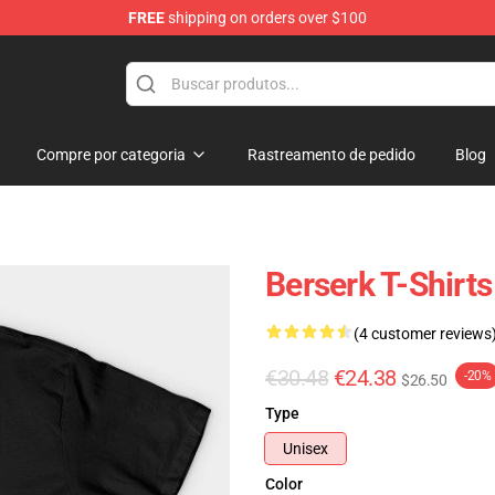
FREE
shipping on orders over $100
hop
Compre por categoria
Rastreamento de pedido
Blog
Berserk T-Shirts
(4 customer reviews
€30.48
€24.38
-20%
$26.50
Type
Unisex
Color