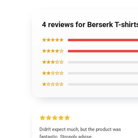
4 reviews for Berserk T-shirts
★★★★★
★★★★☆
★★★☆☆
★★☆☆☆
★☆☆☆☆
Didn’t expect much, but the product was
fantastic. Strongly advise.