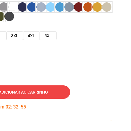
L
3XL
4XL
5XL
ADICIONAR AO CARRINHO
 em
02
:
32
:
54