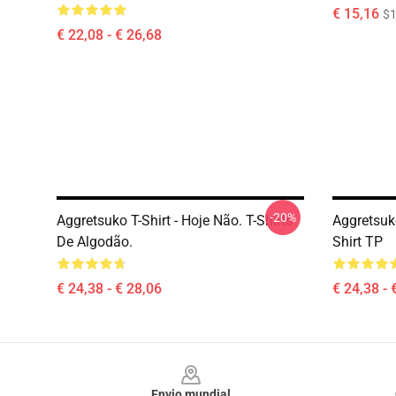
€ 15,16
$1
€ 22,08 - € 26,68
-20%
Aggretsuko T-Shirt - Hoje Não. T-Shirts
Aggretsuko
De Algodão.
Shirt TP
€ 24,38 - € 28,06
€ 24,38 - 
Footer
Envio mundial