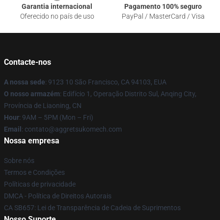
Garantia internacional
Pagamento 100% seguro
Oferecido no país de uso
PayPal / MasterCard / Visa
Contacte-nos
A nossa sede
: 9123 10 São Francisco, CA 94103, EUA
O nosso armazém
: Edifício 1, Operação Distrito Sul, Anqing City,
Província de Liaoning, CN
Hour
: 9AM – 5PM (Mon – Fri)
Email
: contato@aggretsukomech.com
Nossa empresa
Sobre nós
Termos e Condições
Políticas de privacidade
DMCA - Política de Direitos Autorais
CA SB657: Lei de Transparência de Cadeia de Suprimentos
Nosso Suporte