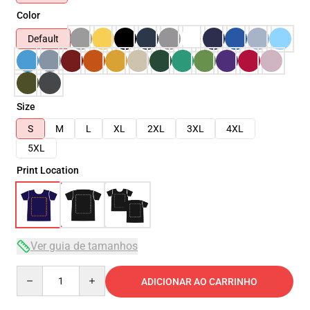
Color
Default
Size
S
M
L
XL
2XL
3XL
4XL
5XL
Print Location
Ver guia de tamanhos
Quantity
ADICIONAR AO CARRINHO