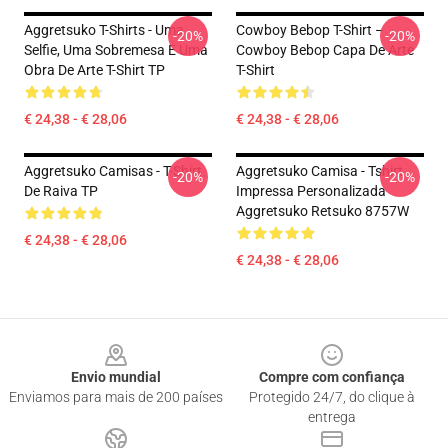
Aggretsuko T-Shirts - Uma
Cowboy Bebop T-Shirt –
-20%
-20%
Selfie, Uma Sobremesa E Uma
Cowboy Bebop Capa De Arte
Obra De Arte T-Shirt TP
T-Shirt
€ 24,38 - € 28,06
€ 24,38 - € 28,06
Aggretsuko Camisas - T-Shirt
Aggretsuko Camisa - Tshirt
-20%
-20%
De Raiva TP
Impressa Personalizada
Aggretsuko Retsuko 8757W
€ 24,38 - € 28,06
€ 24,38 - € 28,06
Footer
Envio mundial
Compre com confiança
Enviamos para mais de 200 países
Protegido 24/7, do clique à
entrega