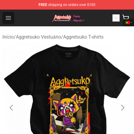
FREE
shipping on orders over $100
Aggretsuko Store - Official Aggretsuko Merchandise Sho
Open menu
Início
/
Aggretsuko Vestuário
/
Aggretsuko T-shirts