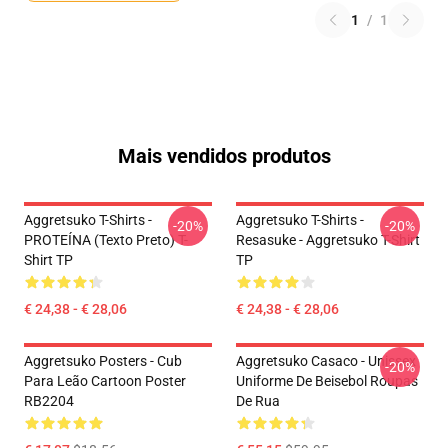
1
/
1
Mais vendidos produtos
Aggretsuko T-Shirts -
Aggretsuko T-Shirts -
-20%
-20%
PROTEÍNA (texto Preto) T-
Resasuke - Aggretsuko T-Shirt
Shirt TP
TP
€ 24,38 - € 28,06
€ 24,38 - € 28,06
Aggretsuko Posters - Cub
Aggretsuko Casaco - Unissex
-20%
Para Leão Cartoon Poster
Uniforme De Beisebol Roupas
RB2204
De Rua