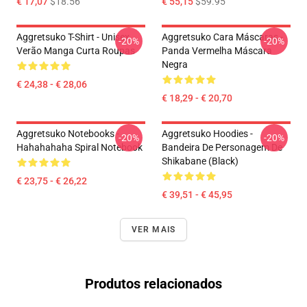
€ 17,07
$18.56
€ 55,15
$59.95
Aggretsuko T-Shirt - Unisex
Aggretsuko Cara Máscaras -
-20%
-20%
Verão Manga Curta Roupas
Panda Vermelha Máscara
Negra
€ 24,38 - € 28,06
€ 18,29 - € 20,70
Aggretsuko Notebooks -
Aggretsuko Hoodies -
-20%
-20%
Hahahahaha Spiral Notebook
Bandeira De Personagem De
Shikabane (Black)
€ 23,75 - € 26,22
€ 39,51 - € 45,95
VER MAIS
Produtos relacionados