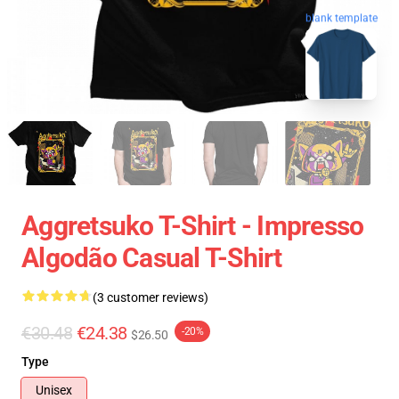
blank template
Aggretsuko T-Shirt - Impresso
Algodão Casual T-Shirt
(3 customer reviews)
€30.48
€24.38
-20%
$26.50
Type
Unisex