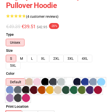
Pullover Hoodie
(4 customer reviews)
€49.39
€39.51
-20%
$42.95
Type
Unisex
Size
S
M
L
XL
2XL
3XL
4XL
5XL
Color
Default
Print Location