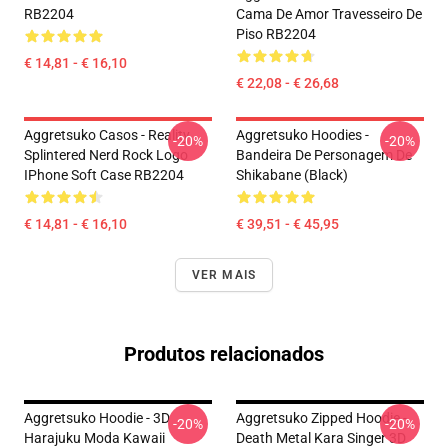
RB2204
Cama De Amor Travesseiro De
Piso RB2204
€ 14,81 - € 16,10
€ 22,08 - € 26,68
Aggretsuko Casos - Reality
Aggretsuko Hoodies -
-20%
-20%
Splintered Nerd Rock Logo
Bandeira De Personagem De
IPhone Soft Case RB2204
Shikabane (Black)
€ 14,81 - € 16,10
€ 39,51 - € 45,95
VER MAIS
Produtos relacionados
Aggretsuko Hoodie - 3D
Aggretsuko Zipped Hoodie -
-20%
-20%
Harajuku Moda Kawaii
Death Metal Kara Singer 3D