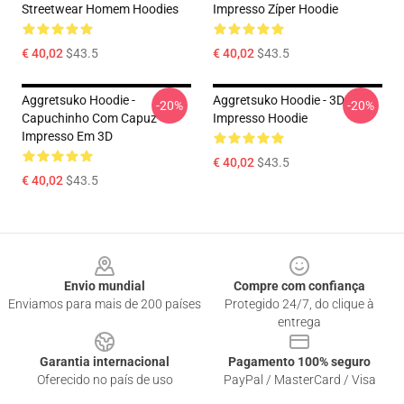
Streetwear Homem Hoodies
Impresso Zíper Hoodie
€ 40,02
$43.5
€ 40,02
$43.5
Aggretsuko Hoodie -
Aggretsuko Hoodie - 3D
-20%
-20%
Capuchinho Com Capuz
Impresso Hoodie
Impresso Em 3D
€ 40,02
$43.5
€ 40,02
$43.5
Footer
Envio mundial
Compre com confiança
Enviamos para mais de 200 países
Protegido 24/7, do clique à
entrega
Garantia internacional
Pagamento 100% seguro
Oferecido no país de uso
PayPal / MasterCard / Visa