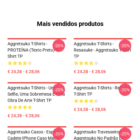
Mais vendidos produtos
Aggretsuko T-Shirts -
Aggretsuko T-Shirts -
-20%
-20%
PROTEÍNA (texto Preto) T-
Resasuke - Aggretsuko T-Shirt
Shirt TP
TP
€ 24,38 - € 28,06
€ 24,38 - € 28,06
Aggretsuko T-Shirts - Uma
Aggretsuko T-Shirts - Retsuko
-20%
-20%
Selfie, Uma Sobremesa E Uma
T-Shirt TP
Obra De Arte T-Shirt TP
€ 24,38 - € 28,06
€ 24,38 - € 28,06
Aggretsuko Casos - Espaço
Aggretsuko Travesseiros...
-20%
-20%
Cadete IPhone Caso Macio
Aggretsuko No Padrão De