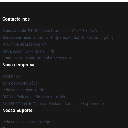
Contacte-nos
A nossa sede
: 9123 10 São Francisco, CA 94103, EUA
O nosso armazém
: Edifício 1, Operação Distrito Sul, Anqing City,
Província de Liaoning, CN
Hour
: 9AM – 5PM (Mon – Fri)
Email
: contato@aggretsukomech.com
Nossa empresa
Sobre nós
Termos e Condições
Políticas de privacidade
DMCA - Política de Direitos Autorais
CA SB657: Lei de Transparência de Cadeia de Suprimentos
Nosso Suporte
Políticas de envio e entrega