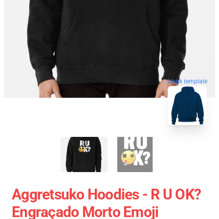
blank template
Aggretsuko Hoodies - R U OK?
Engraçado Morto Emoji