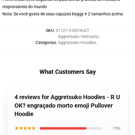
responsáveis do mundo
Nota: Se você gosta de seus capuzes baggy ir 2 tamanhos acima
SKU
:
41127-5-DEFAULT
Aggretsuko Vestuário
,
Categorias
:
Aggretsuko Hoodies
,
What Customers Say
4 reviews for Aggretsuko Hoodies - R U
OK? engraçado morto emoji Pullover
Hoodie
★★★★★
75%