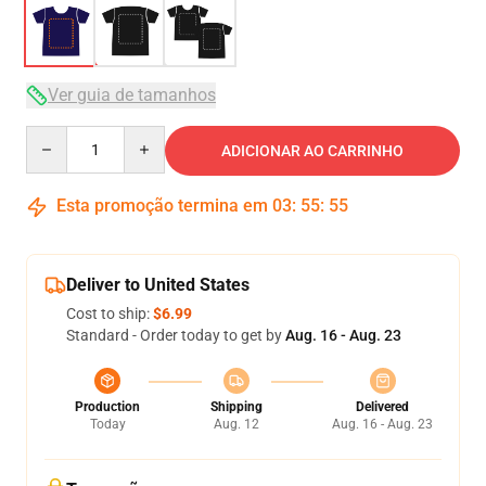
Ver guia de tamanhos
Quantity
ADICIONAR AO CARRINHO
Esta promoção termina em
03
:
55
:
54
Deliver to United States
Cost to ship:
$6.99
Standard - Order today to get by
Aug. 16 - Aug. 23
Production
Shipping
Delivered
Today
Aug. 12
Aug. 16 - Aug. 23