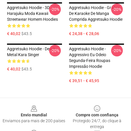
Aggretsuko Hoodie - 3D
Aggretsuko Hoodie - Gráfico
-20%
-20%
Harajuku Moda Kawaii
De Karaoke De Manga
Streetwear Homem Hoodies
Comprida Aggretsuko Hoodie
€ 40,02
$43.5
€ 24,38 - € 28,06
Aggretsuko Hoodie - Death
Aggretsuko Hoodie -
-20%
-20%
Metal Kara Singer
Aggressivo Eu Odeio
Segunda-Feira Roupas
Impressão Hoodie
€ 40,02
$43.5
€ 39,51 - € 45,95
Footer
Envio mundial
Compre com confiança
Enviamos para mais de 200 países
Protegido 24/7, do clique à
entrega