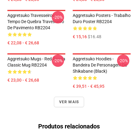
Aggretsuko Travesseiros -
Aggretsuko Posters - Trabalho
-20%
Tempo De Quebra Travesseiro
Duro Poster RB2204
De Pavimento RB2204
€ 15,16
$16.48
€ 22,08 - € 26,68
Aggretsuko Mugs - Red Panda
Aggretsuko Hoodies -
-20%
-20%
Classic Mug RB2204
Bandeira De Personagem De
Shikabane (Black)
€ 23,00 - € 26,68
€ 39,51 - € 45,95
VER MAIS
Produtos relacionados