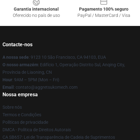
Garantia internacional
Pagamento 100% seguro
Oferecido no país de uso
PayPal / MasterCard / Visa
Contacte-nos
A nossa sede
: 9123 10 São Francisco, CA 94103, EUA
O nosso armazém
: Edifício 1, Operação Distrito Sul, Anqing City,
Província de Liaoning, CN
Hour
: 9AM – 5PM (Mon – Fri)
Email
: contato@aggretsukomech.com
Nossa empresa
Sobre nós
Termos e Condições
Políticas de privacidade
DMCA - Política de Direitos Autorais
CA SB657: Lei de Transparência de Cadeia de Suprimentos