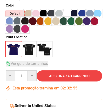
Color
Default
Print Location
Ver guia de tamanhos
Quantity
ADICIONAR AO CARRINHO
Esta promoção termina em
02
:
32
:
54
Deliver to United States