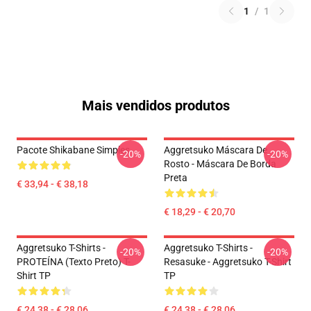
1
/
1
Mais vendidos produtos
Pacote Shikabane Simples
Aggretsuko Máscara De
-20%
-20%
Rosto - Máscara De Borda
Preta
€ 33,94 - € 38,18
€ 18,29 - € 20,70
Aggretsuko T-Shirts -
Aggretsuko T-Shirts -
-20%
-20%
PROTEÍNA (texto Preto) T-
Resasuke - Aggretsuko T-Shirt
Shirt TP
TP
€ 24,38 - € 28,06
€ 24,38 - € 28,06