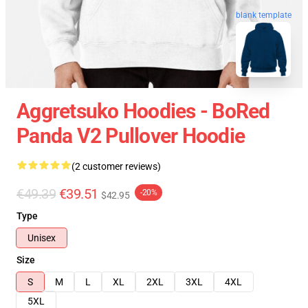
blank template
Aggretsuko Hoodies - BoRed
Panda V2 Pullover Hoodie
(2 customer reviews)
€49.39
€39.51
-20%
$42.95
Type
Unisex
Size
S
M
L
XL
2XL
3XL
4XL
5XL