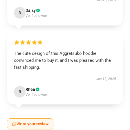
Jan 19, 2025
Daisy
D
Verified owner
The cute design of this Aggretsuko hoodie
convinced me to buy it, and I was pleased with the
fast shipping.
Jan 17, 2025
Rhea
R
Verified owner
Write your review