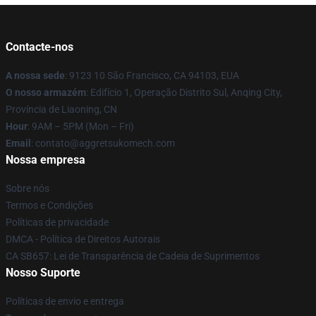
Contacte-nos
A nossa sede
: 9123 10 São Francisco, CA 94103, EUA
O nosso armazém
: Edifício 1, Operação Distrito Sul, Anqing City,
Província de Liaoning, CN
Hour
: 9AM – 5PM (Mon – Fri)
Email
: contato@aggretsukomech.com
Nossa empresa
Sobre nós
Termos e Condições
Políticas de privacidade
DMCA - Política de Direitos Autorais
CA SB657: Lei de Transparência de Cadeia de Suprimentos
Nosso Suporte
Políticas de envio e entrega