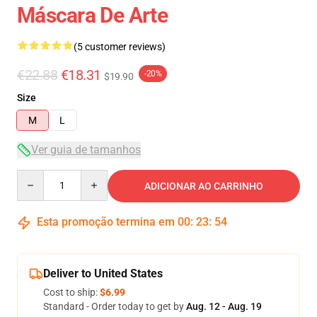
Máscara De Arte
(5 customer reviews)
€22.88
€18.31
-20%
$19.90
Size
M
L
Ver guia de tamanhos
Quantity
ADICIONAR AO CARRINHO
Esta promoção termina em
00
:
23
:
53
Deliver to United States
Cost to ship:
$6.99
Standard - Order today to get by
Aug. 12 - Aug. 19