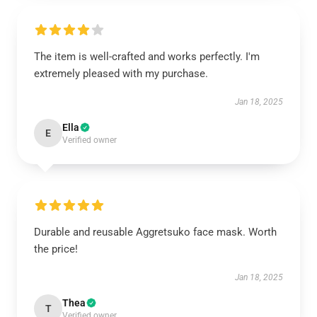
The item is well-crafted and works perfectly. I'm
extremely pleased with my purchase.
Jan 18, 2025
Ella
E
Verified owner
Durable and reusable Aggretsuko face mask. Worth
the price!
Jan 18, 2025
Thea
T
Verified owner