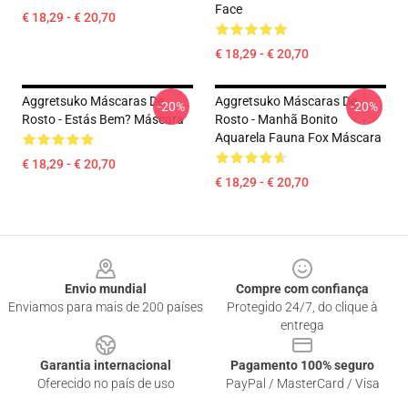
Face
€ 18,29 - € 20,70
€ 18,29 - € 20,70
Aggretsuko Máscaras De
Aggretsuko Máscaras De
-20%
-20%
Rosto - Estás Bem? Máscara
Rosto - Manhã Bonito
Aquarela Fauna Fox Máscara
€ 18,29 - € 20,70
€ 18,29 - € 20,70
Footer
Envio mundial
Compre com confiança
Enviamos para mais de 200 países
Protegido 24/7, do clique à
entrega
Garantia internacional
Pagamento 100% seguro
Oferecido no país de uso
PayPal / MasterCard / Visa