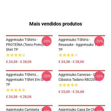
Mais vendidos produtos
Aggretsuko T-Shirts -
Aggretsuko T-Shirts -
-20%
-20%
PROTEÍNA (texto Preto) T-
Resasuke - Aggretsuko T-Shirt
Shirt TP
TP
€ 24,38 - € 28,06
€ 24,38 - € 28,06
Aggretsuko T-Shirts...
Aggretsuko Canecas - Caneca
-20%
-20%
Aggretsuko T-Shirt Em Grupo
Clássica Tadano RB2204
TP
€ 23,00 - € 26,68
€ 24,38 - € 28,06
Aggretsuko Camiseta - Moda
Aggretsuko Capa De Chapéu -