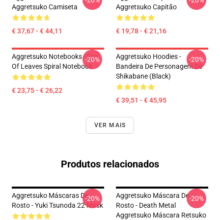
-20%
-20%
Aggretsuko Camiseta
Aggretsuko Capitão
€ 37,67 - € 44,11
€ 19,78 - € 21,16
Aggretsuko Notebooks - Fox
Aggretsuko Hoodies -
-20%
-20%
Of Leaves Spiral Notebook
Bandeira De Personagem De
Shikabane (Black)
€ 23,75 - € 26,22
€ 39,51 - € 45,95
VER MAIS
Produtos relacionados
Aggretsuko Máscaras De
Aggretsuko Máscara De
-20%
-20%
Rosto - Yuki Tsunoda 22 Mask
Rosto - Death Metal
Aggretsuko Máscara Retsuko