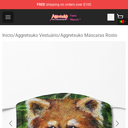
FREE
shipping on orders over $100
Aggretsuko Store - Official Aggretsuko Merchandise Sho
Open menu
Início
/
Aggretsuko Vestuário
/
Aggretsuko Máscaras Rosto