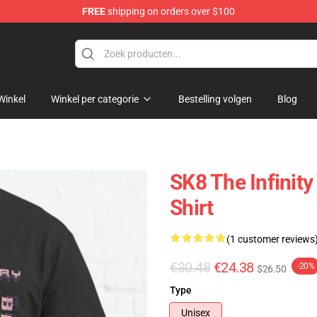
FREE
shipping on orders over $100
hop
Winkel
Winkel per categorie
Bestelling volgen
Blog
SK8 The Infinity
Shirt
(1 customer reviews
€30.48
€24.38
-20%
$26.50
Type
Unisex