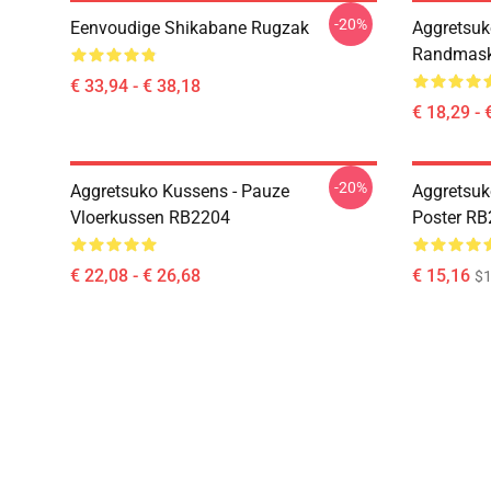
-20%
Eenvoudige Shikabane Rugzak
Aggretsuk
Randmask
€ 33,94 - € 38,18
€ 18,29 - 
-20%
Aggretsuko Kussens - Pauze
Aggretsuk
Vloerkussen RB2204
Poster R
€ 22,08 - € 26,68
€ 15,16
$1