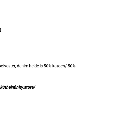
t
polyester, denim heide is 50% katoen/ 50%
sk8theinfinity.store/