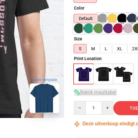
Color
Default
Size
S
M
L
XL
2X
Print Location
blank template
Bekijk maattabel
Quantity
TOE
Deze uitverkoop eindigt 