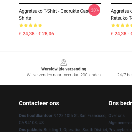
-20%
Aggretsuko T-Shirt - Gedrukte Casual T-
Aggretsuk
Shirts
Retsuko T
€ 24,38 - € 28,06
€ 24,38 - 
Footer
Wereldwijde verzending
Wij verzenden naar meer dan 200 landen
24/7 bes
Contacteer ons
Ons bedri
Ons hoofdkantoor
: 9123 10th St, San Francisco,
Over ons
CA 94103, US
Algemene v
Ons pakhuis
: Building 1, Operation South District,
Privacybelei