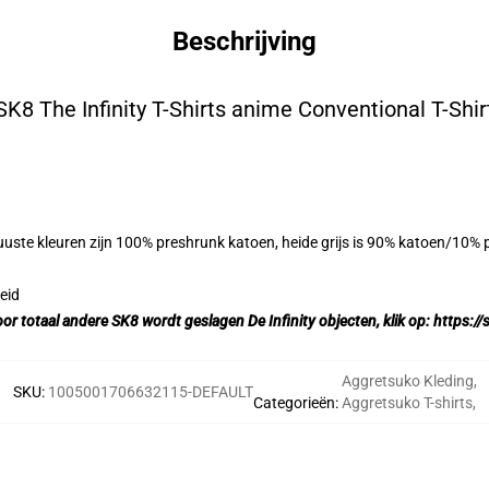
Beschrijving
SK8 The Infinity T-Shirts anime Conventional T-Shir
uste kleuren zijn 100% preshrunk katoen, heide grijs is 90% katoen/10% 
eid
oor totaal andere SK8 wordt geslagen De Infinity objecten, klik op:
https://
Aggretsuko Kleding
,
SKU
:
1005001706632115-DEFAULT
Categorieën
:
Aggretsuko T-shirts
,