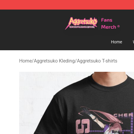
Aggretsuko Store - Official Aggretsuko Merchandise S
Home
Home
/
Aggretsuko Kleding
/
Aggretsuko T-shirts