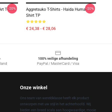
-20%
-20%
t T-Shirt
Aggretsuko T-Shirts - Haida Human T-
Shirt TP
€ 24,38 - € 28,06
e
100% veilige afhandeling
sland
PayPal / MasterCard / Visa
Onze winkel
Ons team van wereldklasse heeft elk product
ontworpen met uw stijl in het achterhoofd. Wij
bieden een breed scala aan hoogwaardige, mooie