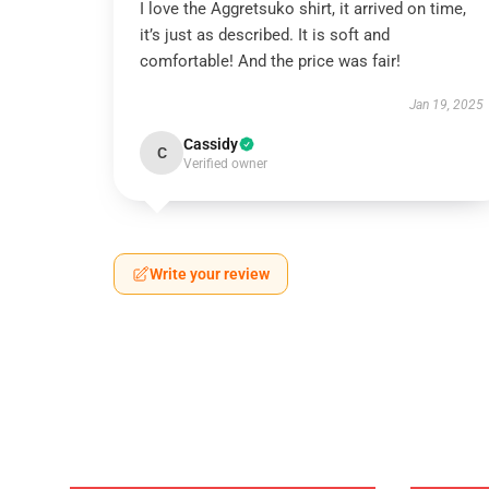
I love the Aggretsuko shirt, it arrived on time,
it’s just as described. It is soft and
comfortable! And the price was fair!
Jan 19, 2025
Cassidy
C
Verified owner
Write your review