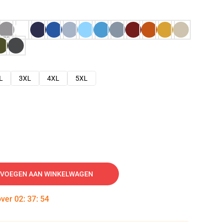
L
3XL
4XL
5XL
VOEGEN AAN WINKELWAGEN
over
02
:
37
:
53