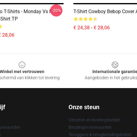
-20%
o T-Shirts - Monday Vs Friday
T-Shirt Cowboy Bebop Cover Ar
-Shirt TP
€ 24,38 - € 28,06
€ 28,06
Winkel met vertrouwen
Internationale garanti
chermd van klikken tot levering
Aangeboden in het gebruik
jf
Onze steun
Verzend- en leveringsbeleid
oorwaarden
Betalingsvoorwaarden
d
Teruggave & terugbetalingsbeleid