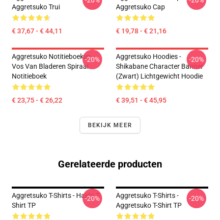
-20%
-20%
Aggretsuko Trui
Aggretsuko Cap
€ 37,67 - € 44,11
€ 19,78 - € 21,16
Aggretsuko Notitieboeken -
Aggretsuko Hoodies -
-20%
-20%
Vos Van Bladeren Spiraal
Shikabane Character Banner
Notitieboek
(Zwart) Lichtgewicht Hoodie
€ 23,75 - € 26,22
€ 39,51 - € 45,95
BEKIJK MEER
Gerelateerde producten
Aggretsuko T-Shirts - Haida T-
Aggretsuko T-Shirts -
-20%
-20%
Shirt TP
Aggretsuko T-Shirt TP