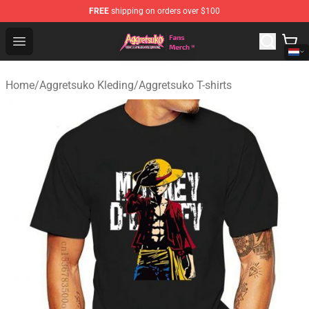
FREE
shipping on orders over $100
Aggretsuko Store - Official Aggretsuko Merchandise Sho
Open menu
Home
/
Aggretsuko Kleding
/
Aggretsuko T-shirts