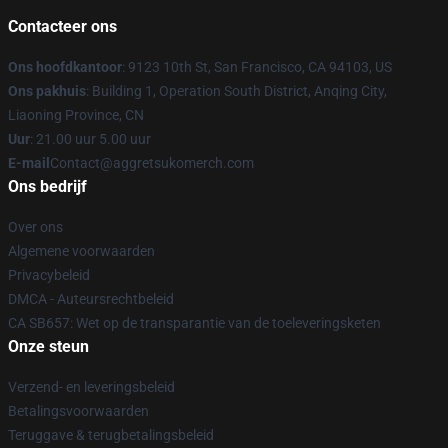
Contacteer ons
Ons hoofdkantoor
: 9123 10th St, San Francisco, CA 94103, US
Ons pakhuis
: Building 1, Operation South District, Anqing City,
Liaoning Province, CN
Uur
: 21.00 uur 5.00 uur
E-mail
Contact@aggretsukomerch.com
Ons bedrijf
Over ons
Algemene voorwaarden
Privacybeleid
DMCA - Auteursrechtbeleid
CA SB657: Wet op de transparantie van de toeleveringsketen
Onze steun
Verzend- en leveringsbeleid
Betalingsvoorwaarden
Teruggave & terugbetalingsbeleid