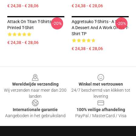
€ 24,38 - € 28,06
€ 24,38 - € 28,06
Attack On Titan T-Shirts -
Aggretsuko T-Shirts - A Selfie,
-20%
-20%
Printed T-Shirt
A Dessert And A Work Of Art T-
Shirt TP
€ 24,38 - € 28,06
€ 24,38 - € 28,06
Footer
Wereldwijde verzending
Winkel met vertrouwen
Wij verzenden naar meer dan 200
24/7 beschermd van klikken tot
landen
levering
Internationale garantie
100% veilige afhandeling
Aangeboden in het gebruiksland
PayPal / MasterCard / Visa