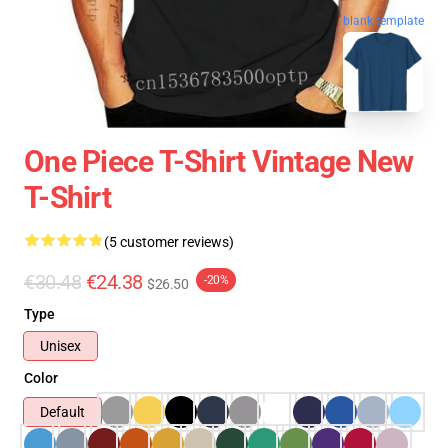
blank template
One Piece T-Shirt Vintage New
T-Shirt
(5 customer reviews)
€30.48
€24.38
-20%
$26.50
Type
Unisex
Color
Default