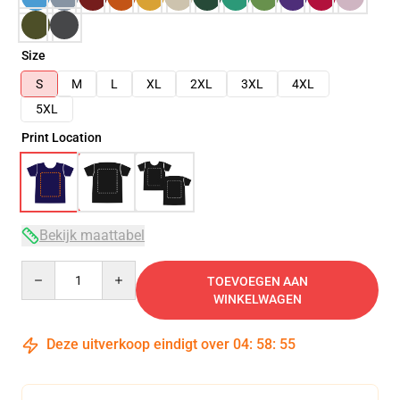
Size
S
M
L
XL
2XL
3XL
4XL
5XL
Print Location
Bekijk maattabel
Quantity
TOEVOEGEN AAN
WINKELWAGEN
Deze uitverkoop eindigt over
04
:
58
:
54