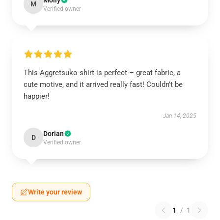
Molly
M
Verified owner
This Aggretsuko shirt is perfect – great fabric, a
cute motive, and it arrived really fast! Couldn’t be
happier!
Jan 14, 2025
Dorian
D
Verified owner
Write your review
1
/
1