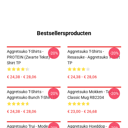
Bestsellersproducten
Aggretsuko T-Shirts -
Aggretsuko T-Shirts -
-20%
-20%
PROTEIN (zwarte Tekst) T-
Resasuke - Aggretsuko T-Shirt
Shirt TP
TP
€ 24,38 - € 28,06
€ 24,38 - € 28,06
Aggretsuko T-Shirts -
Aggretsuko Mokken - Tadano
-20%
-20%
Aggretsuko Bunch T-Shirt TP
Classic Mug RB2204
€ 24,38 - € 28,06
€ 23,00 - € 26,68
Aggretsuko Trui - Mode
Aggretsuko Hoeddop -