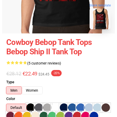
blank template
Cowboy Bebop Tank Tops
Bebop Ship II Tank Top
(5 customer reviews)
€28.12
€22.49
-20%
$24.45
Type
Men
Women
Color
Default