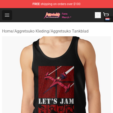
FREE
shipping on orders over $100
Aggretsuko Store - Official Aggretsuko Merchandise Sho
Open menu
Home
/
Aggretsuko Kleding
/
Aggretsuko Tankblad