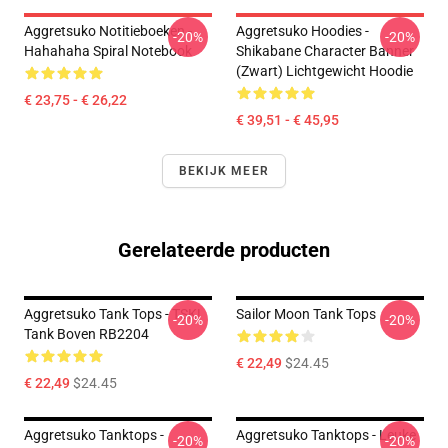
Aggretsuko Notitieboeken -
Aggretsuko Hoodies -
-20%
-20%
Hahahaha Spiral Notebook
Shikabane Character Banner
(Zwart) Lichtgewicht Hoodie
€ 23,75 - € 26,22
€ 39,51 - € 45,95
BEKIJK MEER
Gerelateerde producten
Aggretsuko Tank Tops - TSK!
Sailor Moon Tank Tops
-20%
-20%
Tank Boven RB2204
€ 22,49
$24.45
€ 22,49
$24.45
Aggretsuko Tanktops -
Aggretsuko Tanktops - Leuke
-20%
-20%