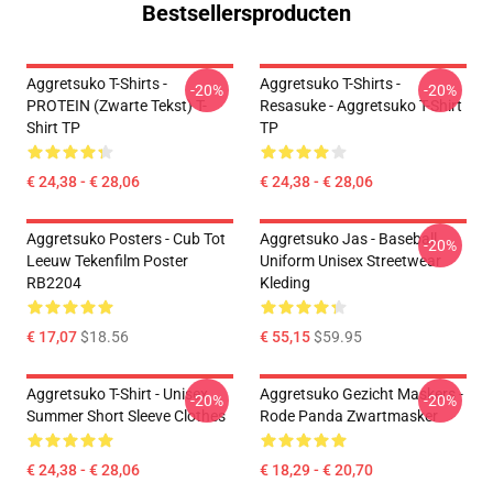
Bestsellersproducten
Aggretsuko T-Shirts -
Aggretsuko T-Shirts -
-20%
-20%
PROTEIN (zwarte Tekst) T-
Resasuke - Aggretsuko T-Shirt
Shirt TP
TP
€ 24,38 - € 28,06
€ 24,38 - € 28,06
Aggretsuko Posters - Cub Tot
Aggretsuko Jas - Baseball
-20%
Leeuw Tekenfilm Poster
Uniform Unisex Streetwear
RB2204
Kleding
€ 17,07
$18.56
€ 55,15
$59.95
Aggretsuko T-Shirt - Unisex
Aggretsuko Gezicht Maskers -
-20%
-20%
Summer Short Sleeve Clothes
Rode Panda Zwartmasker
€ 24,38 - € 28,06
€ 18,29 - € 20,70