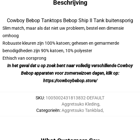
Beschrijving
Cowboy Bebop Tanktops Bebop Ship II Tank buitensporig
Slim match, maar als dat niet uw probleem, bestel een dimensie
omhoog
Robuuste kleuren zijn 100% katoen; gehesen en gemarmerde
benodigdheden zijn 90% katoen, 10% polyester
Ethisch van oorsprong
In het geval dat u op zoek bent naar volledig verschillende Cowboy
Bebop apparaten voor zomerseizoen dagen, klik op:
https://cowboybebop.store/
SKU
:
1005002431813832-DEFAULT
Aggretsuko Kleding
,
Categorieën
:
Aggretsuko Tankblad
,