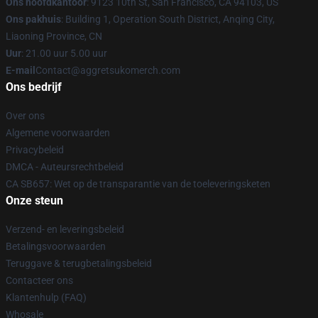
Ons hoofdkantoor
: 9123 10th St, San Francisco, CA 94103, US
Ons pakhuis
: Building 1, Operation South District, Anqing City,
Liaoning Province, CN
Uur
: 21.00 uur 5.00 uur
E-mail
Contact@aggretsukomerch.com
Ons bedrijf
Over ons
Algemene voorwaarden
Privacybeleid
DMCA - Auteursrechtbeleid
CA SB657: Wet op de transparantie van de toeleveringsketen
Onze steun
Verzend- en leveringsbeleid
Betalingsvoorwaarden
Teruggave & terugbetalingsbeleid
Contacteer ons
Klantenhulp (FAQ)
Whosale