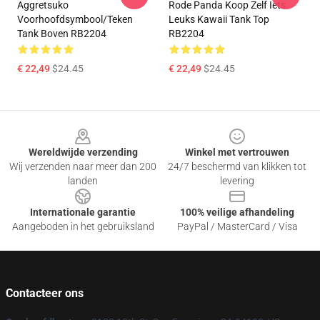
Aggretsuko
Rode Panda Koop Zelf Iets
Voorhoofdsymbool/teken
Leuks Kawaii Tank Top
Tank Boven RB2204
RB2204
€ 22,49
$24.45
€ 22,49
$24.45
Footer
Wereldwijde verzending
Winkel met vertrouwen
Wij verzenden naar meer dan 200
24/7 beschermd van klikken tot
landen
levering
Internationale garantie
100% veilige afhandeling
Aangeboden in het gebruiksland
PayPal / MasterCard / Visa
Contacteer ons