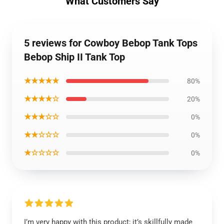
What Customers Say
5 reviews for Cowboy Bebop Tank Tops
Bebop Ship II Tank Top
★★★★★
80%
★★★★☆
20%
★★★☆☆
0%
★★☆☆☆
0%
★☆☆☆☆
0%
I’m very happy with this product; it’s skillfully made