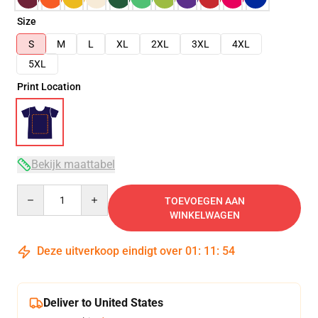
Size
S
M
L
XL
2XL
3XL
4XL
5XL
Print Location
Bekijk maattabel
Quantity
TOEVOEGEN AAN
WINKELWAGEN
Deze uitverkoop eindigt over
01
:
11
:
53
Deliver to United States