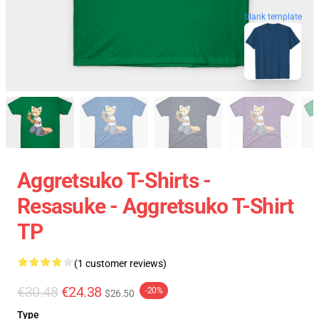
blank template
Aggretsuko T-Shirts -
Resasuke - Aggretsuko T-Shirt
TP
(1 customer reviews)
€30.48
€24.38
-20%
$26.50
Type