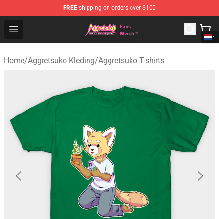
FREE
shipping on orders over $100
Aggretsuko Store - Official Aggretsuko Merchandise Sho
Open menu
Home
/
Aggretsuko Kleding
/
Aggretsuko T-shirts