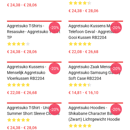
€ 24,38 - € 28,06
€ 24,38 - € 28,06
Aggretsuko T-Shirts -
Aggretsuko Kussens Manaka
-20%
-20%
Resasuke - Aggretsuko T-Shirt
Telefoon Geval - Aggretsuko
TP
Gooi Kussen RB2204
€ 24,38 - € 28,06
€ 22,08 - € 26,68
Aggretsuko Kussens -
Aggretsuko Zaak Menselijk
-20%
-20%
Menselijk Aggretsuko
Aggretsuko Samsung Galaxy
Vloerkussen RB2204
Soft Case RB2204
€ 22,08 - € 26,68
€ 14,81 - € 16,10
Aggretsuko T-Shirt - Unisex
Aggretsuko Hoodies -
-20%
-20%
Summer Short Sleeve Clothes
Shikabane Character Banner
(Zwart) Lichtgewicht Hoodie
€ 24,38 - € 28,06