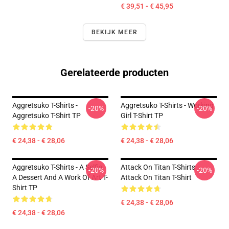
€ 39,51 - € 45,95
BEKIJK MEER
Gerelateerde producten
Aggretsuko T-Shirts -
Aggretsuko T-Shirts - Working
-20%
-20%
Aggretsuko T-Shirt TP
Girl T-Shirt TP
€ 24,38 - € 28,06
€ 24,38 - € 28,06
Aggretsuko T-Shirts - A Selfie,
Attack On Titan T-Shirts
-20%
-20%
A Dessert And A Work Of Art T-
Attack On Titan T-Shirt
Shirt TP
€ 24,38 - € 28,06
€ 24,38 - € 28,06