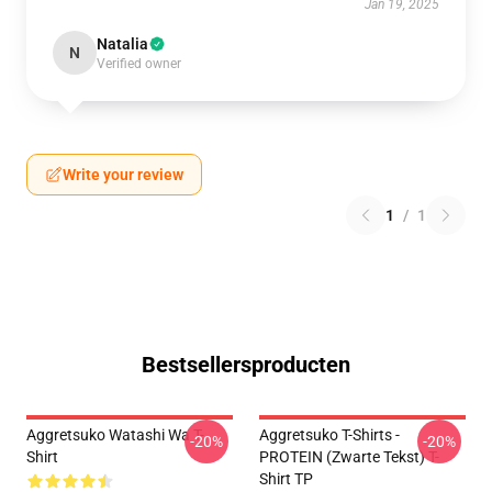
Jan 19, 2025
Natalia
N
Verified owner
Write your review
1
/
1
Bestsellersproducten
Aggretsuko Watashi Wa T-
Aggretsuko T-Shirts -
-20%
-20%
Shirt
PROTEIN (zwarte Tekst) T-
Shirt TP