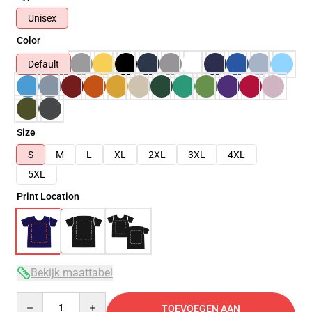
Unisex
Color
Default
Size
S
M
L
XL
2XL
3XL
4XL
5XL
Print Location
Bekijk maattabel
Quantity
TOEVOEGEN AAN