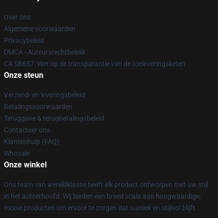
Over ons
Algemene voorwaarden
Privacybeleid
DMCA - Auteursrechtbeleid
CA SB657: Wet op de transparantie van de toeleveringsketen
Onze steun
Verzend- en leveringsbeleid
Betalingsvoorwaarden
Teruggave & terugbetalingsbeleid
Contacteer ons
Klantenhulp (FAQ)
Whosale
Onze winkel
Ons team van wereldklasse heeft elk product ontworpen met uw stijl
in het achterhoofd. Wij bieden een breed scala aan hoogwaardige,
mooie producten om ervoor te zorgen dat u uniek en stijlvol blijft.