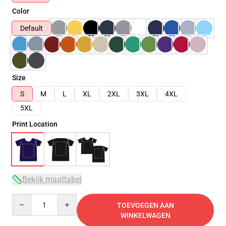
Color
Default
Size
S
M
L
XL
2XL
3XL
4XL
5XL
Print Location
Bekijk maattabel
Quantity
TOEVOEGEN AAN
WINKELWAGEN