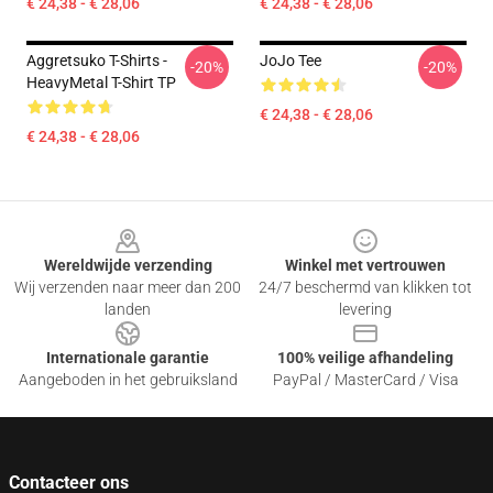
€ 24,38 - € 28,06
€ 24,38 - € 28,06
Aggretsuko T-Shirts -
JoJo Tee
-20%
-20%
HeavyMetal T-Shirt TP
€ 24,38 - € 28,06
€ 24,38 - € 28,06
Footer
Wereldwijde verzending
Winkel met vertrouwen
Wij verzenden naar meer dan 200
24/7 beschermd van klikken tot
landen
levering
Internationale garantie
100% veilige afhandeling
Aangeboden in het gebruiksland
PayPal / MasterCard / Visa
Contacteer ons