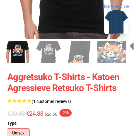
blank template
Aggretsuko T-Shirts - Katoen
Agressieve Retsuko T-Shirts
(1 customer reviews)
€30.48
€24.38
-20%
$26.50
Type
Unisex