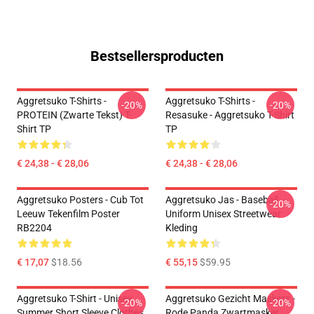
Bestsellersproducten
Aggretsuko T-Shirts -
Aggretsuko T-Shirts -
-20%
-20%
PROTEIN (zwarte Tekst) T-
Resasuke - Aggretsuko T-Shirt
Shirt TP
TP
€ 24,38 - € 28,06
€ 24,38 - € 28,06
Aggretsuko Posters - Cub Tot
Aggretsuko Jas - Baseball
-20%
Leeuw Tekenfilm Poster
Uniform Unisex Streetwear
RB2204
Kleding
€ 17,07
$18.56
€ 55,15
$59.95
Aggretsuko T-Shirt - Unisex
Aggretsuko Gezicht Maskers -
-20%
-20%
Summer Short Sleeve Clothes
Rode Panda Zwartmasker