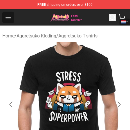
FREE
shipping on orders over $100
Aggretsuko Store - Official Aggretsuko Merchandise Sho
Open menu
Home
/
Aggretsuko Kleding
/
Aggretsuko T-shirts