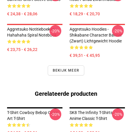
€ 24,38 - € 28,06
€ 18,29 - € 20,70
Aggretsuko Notitieboeken -
Aggretsuko Hoodies -
-20%
-20%
Hahahaha Spiral Notebook
Shikabane Character Banner
(Zwart) Lichtgewicht Hoodie
€ 23,75 - € 26,22
€ 39,51 - € 45,95
BEKIJK MEER
Gerelateerde producten
T-Shirt Cowboy Bebop Cover
SK8 The Infinity T-Shirts,
-20%
-20%
Art T-Shirt
Anime Classic T-Shirt