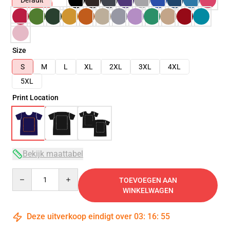
Default
Size
S
M
L
XL
2XL
3XL
4XL
5XL
Print Location
Bekijk maattabel
Quantity
TOEVOEGEN AAN
WINKELWAGEN
Deze uitverkoop eindigt over
03
:
16
:
54