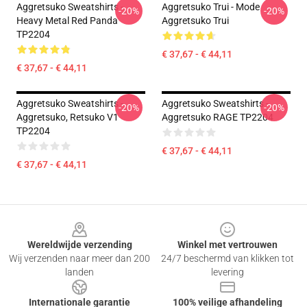
Aggretsuko Sweatshirts -
Aggretsuko Trui - Mode
-20%
-20%
Heavy Metal Red Panda
Aggretsuko Trui
TP2204
€ 37,67 - € 44,11
€ 37,67 - € 44,11
Aggretsuko Sweatshirts -
Aggretsuko Sweatshirts -
-20%
-20%
Aggretsuko, Retsuko V1
Aggretsuko RAGE TP2204
TP2204
€ 37,67 - € 44,11
€ 37,67 - € 44,11
Footer
Wereldwijde verzending
Winkel met vertrouwen
Wij verzenden naar meer dan 200
24/7 beschermd van klikken tot
landen
levering
Internationale garantie
100% veilige afhandeling