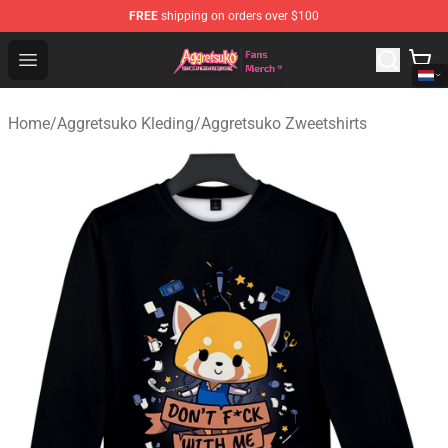
FREE
shipping on orders over $100
Aggretsuko Store - Official Aggretsuko Merchandise Sho
Open menu
Home
/
Aggretsuko Kleding
/
Aggretsuko Zweetshirts