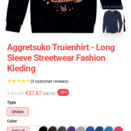
blank template
Aggretsuko Truienhirt - Long
Sleeve Streetwear Fashion
Kleding
(3 customer reviews)
€47.09
€37.67
-20%
$40.95
Type
Unisex
Color