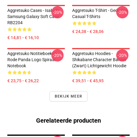
Aggretsuko Cases - Isabelle
Aggretsuko T-Shirt - Gedrukte
-20%
-20%
Samsung Galaxy Soft Case
Casual T-Shirts
RB2204
€ 24,38 - € 28,06
€ 14,81 - € 16,10
Aggretsuko Notitieboeken -
Aggretsuko Hoodies -
-20%
-20%
Rode Panda Logo Spiraal
Shikabane Character Banner
Notebook
(Zwart) Lichtgewicht Hoodie
€ 23,75 - € 26,22
€ 39,51 - € 45,95
BEKIJK MEER
Gerelateerde producten