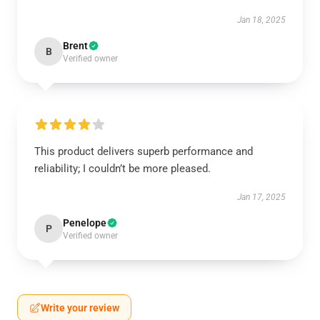
Jan 18, 2025
Brent
B
Verified owner
This product delivers superb performance and
reliability; I couldn’t be more pleased.
Jan 17, 2025
Penelope
P
Verified owner
Write your review