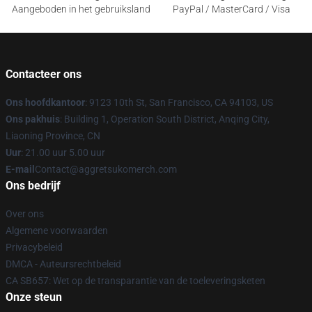
Aangeboden in het gebruiksland
PayPal / MasterCard / Visa
Contacteer ons
Ons hoofdkantoor
: 9123 10th St, San Francisco, CA 94103, US
Ons pakhuis
: Building 1, Operation South District, Anqing City,
Liaoning Province, CN
Uur
: 21.00 uur 5.00 uur
E-mail
Contact@aggretsukomerch.com
Ons bedrijf
Over ons
Algemene voorwaarden
Privacybeleid
DMCA - Auteursrechtbeleid
CA SB657: Wet op de transparantie van de toeleveringsketen
Onze steun