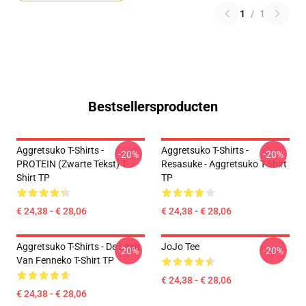
1
/
1
Bestsellersproducten
Aggretsuko T-Shirts -
Aggretsuko T-Shirts -
-20%
-20%
PROTEIN (zwarte Tekst) T-
Resasuke - Aggretsuko T-Shirt
Shirt TP
TP
€ 24,38 - € 28,06
€ 24,38 - € 28,06
Aggretsuko T-Shirts - De Lach
JoJo Tee
-20%
-20%
Van Fenneko T-Shirt TP
€ 24,38 - € 28,06
€ 24,38 - € 28,06