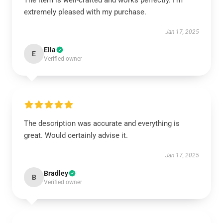
The item is well-crafted and works perfectly. I'm
extremely pleased with my purchase.
Jan 17, 2025
Ella
E
Verified owner
The description was accurate and everything is
great. Would certainly advise it.
Jan 17, 2025
Bradley
B
Verified owner