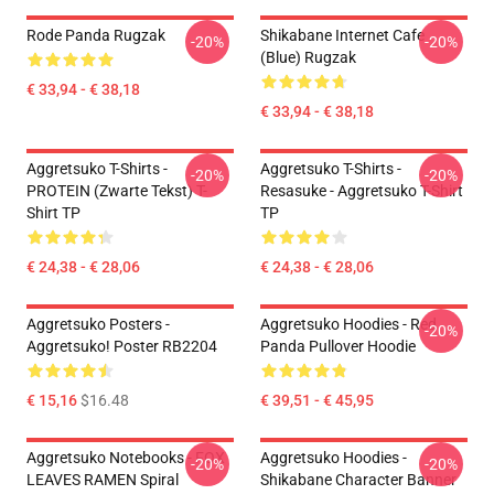
Rode Panda Rugzak
Shikabane Internet Cafe
-20%
-20%
(Blue) Rugzak
€ 33,94 - € 38,18
€ 33,94 - € 38,18
Aggretsuko T-Shirts -
Aggretsuko T-Shirts -
-20%
-20%
PROTEIN (zwarte Tekst) T-
Resasuke - Aggretsuko T-Shirt
Shirt TP
TP
€ 24,38 - € 28,06
€ 24,38 - € 28,06
Aggretsuko Posters -
Aggretsuko Hoodies - Red
-20%
Aggretsuko! Poster RB2204
Panda Pullover Hoodie
€ 15,16
$16.48
€ 39,51 - € 45,95
Aggretsuko Notebooks - FOX
Aggretsuko Hoodies -
-20%
-20%
LEAVES RAMEN Spiral
Shikabane Character Banner