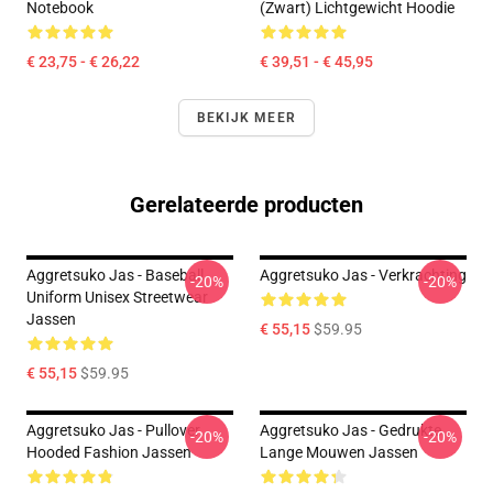
Notebook
(Zwart) Lichtgewicht Hoodie
€ 23,75 - € 26,22
€ 39,51 - € 45,95
BEKIJK MEER
Gerelateerde producten
Aggretsuko Jas - Baseball
Aggretsuko Jas - Verkrachting
-20%
-20%
Uniform Unisex Streetwear
Jassen
€ 55,15
$59.95
€ 55,15
$59.95
Aggretsuko Jas - Pullover
Aggretsuko Jas - Gedrukte
-20%
-20%
Hooded Fashion Jassen
Lange Mouwen Jassen