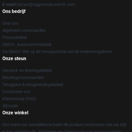
E-mail
Contact@aggretsukomerch.com
Ons bedrijf
Over ons
Algemene voorwaarden
Privacybeleid
DMCA - Auteursrechtbeleid
CA SB657: Wet op de transparantie van de toeleveringsketen
Onze steun
Verzend- en leveringsbeleid
Betalingsvoorwaarden
Teruggave & terugbetalingsbeleid
Contacteer ons
Klantenhulp (FAQ)
Whosale
Onze winkel
Ons team van wereldklasse heeft elk product ontworpen met uw stijl
in het achterhoofd. Wij bieden een breed scala aan hoogwaardige,