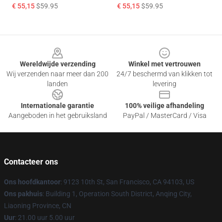
€ 55,15
$59.95
€ 55,15
$59.95
Footer
Wereldwijde verzending
Winkel met vertrouwen
Wij verzenden naar meer dan 200
24/7 beschermd van klikken tot
landen
levering
Internationale garantie
100% veilige afhandeling
Aangeboden in het gebruiksland
PayPal / MasterCard / Visa
Contacteer ons
Ons hoofdkantoor
: 9123 10th St, San Francisco, CA 94103, US
Ons pakhuis
: Building 1, Operation South District, Anqing City,
Liaoning Province, CN
Uur
: 21.00 uur 5.00 uur