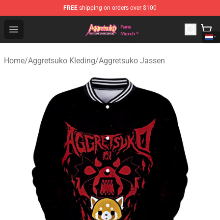
FREE
shipping on orders over $100
Aggretsuko Store - Official Aggretsuko Merchandise Sho
Open menu
Home
/
Aggretsuko Kleding
/
Aggretsuko Jassen