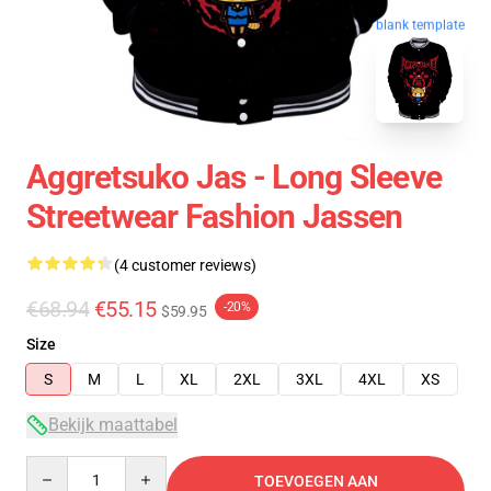
blank template
Aggretsuko Jas - Long Sleeve
Streetwear Fashion Jassen
(4 customer reviews)
€68.94
€55.15
-20%
$59.95
Size
S
M
L
XL
2XL
3XL
4XL
XS
Bekijk maattabel
Quantity
TOEVOEGEN AAN