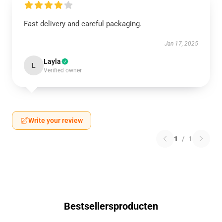
Fast delivery and careful packaging.
Jan 17, 2025
Layla
L
Verified owner
Write your review
1
/
1
Bestsellersproducten