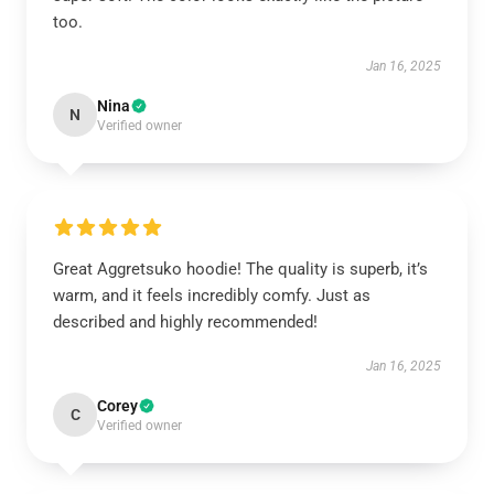
too.
Jan 16, 2025
Nina
N
Verified owner
Great Aggretsuko hoodie! The quality is superb, it’s
warm, and it feels incredibly comfy. Just as
described and highly recommended!
Jan 16, 2025
Corey
C
Verified owner