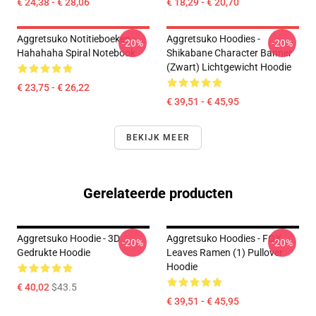
€ 24,38 - € 28,06
€ 18,29 - € 20,70
Aggretsuko Notitieboeken -
Aggretsuko Hoodies -
-20%
-20%
Hahahaha Spiral Notebook
Shikabane Character Banner
(Zwart) Lichtgewicht Hoodie
€ 23,75 - € 26,22
€ 39,51 - € 45,95
BEKIJK MEER
Gerelateerde producten
Aggretsuko Hoodie - 3D
Aggretsuko Hoodies - FOX
-20%
-20%
Gedrukte Hoodie
Leaves Ramen (1) Pullover
Hoodie
€ 40,02
$43.5
€ 39,51 - € 45,95