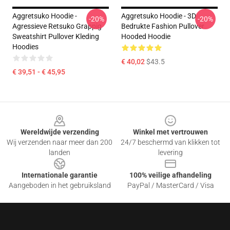
Aggretsuko Hoodie -
Aggretsuko Hoodie - 3D
-20%
-20%
Agressieve Retsuko Grappig
Bedrukte Fashion Pullover
Sweatshirt Pullover Kleding
Hooded Hoodie
Hoodies
€ 40,02
$43.5
€ 39,51 - € 45,95
Footer
Wereldwijde verzending
Winkel met vertrouwen
Wij verzenden naar meer dan 200
24/7 beschermd van klikken tot
landen
levering
Internationale garantie
100% veilige afhandeling
Aangeboden in het gebruiksland
PayPal / MasterCard / Visa