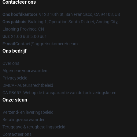
Contacteer ons
Ons hoofdkantoor
: 9123 10th St, San Francisco, CA 94103, US
Ons pakhuis
: Building 1, Operation South District, Anqing City,
Liaoning Province, CN
Uur
: 21.00 uur 5.00 uur
E-mail
Contact@aggretsukomerch.com
Ons bedrijf
Over ons
Algemene voorwaarden
Privacybeleid
DMCA - Auteursrechtbeleid
CA SB657: Wet op de transparantie van de toeleveringsketen
Onze steun
Verzend- en leveringsbeleid
Betalingsvoorwaarden
Teruggave & terugbetalingsbeleid
Contacteer ons