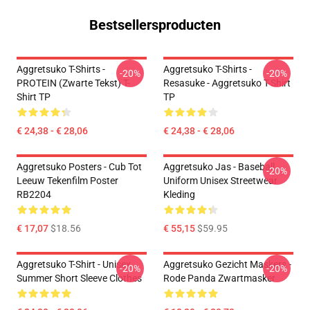
Bestsellersproducten
Aggretsuko T-Shirts -
Aggretsuko T-Shirts -
-20%
-20%
PROTEIN (zwarte Tekst) T-
Resasuke - Aggretsuko T-Shirt
Shirt TP
TP
€ 24,38 - € 28,06
€ 24,38 - € 28,06
Aggretsuko Posters - Cub Tot
Aggretsuko Jas - Baseball
-20%
Leeuw Tekenfilm Poster
Uniform Unisex Streetwear
RB2204
Kleding
€ 17,07
$18.56
€ 55,15
$59.95
Aggretsuko T-Shirt - Unisex
Aggretsuko Gezicht Maskers -
-20%
-20%
Summer Short Sleeve Clothes
Rode Panda Zwartmasker