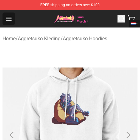
FREE
shipping on orders over $100
Aggretsuko Store - Official Aggretsuko Merchandise Sho
Open menu
Home
/
Aggretsuko Kleding
/
Aggretsuko Hoodies