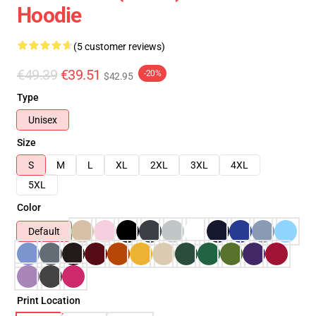
Hoodie
(5 customer reviews)
€49.39
€39.51
-20%
$42.95
Type
Unisex
Size
S
M
L
XL
2XL
3XL
4XL
5XL
Color
Default
Print Location