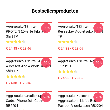
Bestsellersproducten
Aggretsuko T-Shirts -
Aggretsuko T-Shirts -
-20%
-20%
PROTEIN (zwarte Tekst) T-
Resasuke - Aggretsuko T-Shirt
Shirt TP
TP
€ 24,38 - € 28,06
€ 24,38 - € 28,06
Aggretsuko T-Shirts - A Selfie,
Aggretsuko T-Shirts - Retsuko
-20%
-20%
A Dessert And A Work Of Art T-
T-Shirt TP
Shirt TP
€ 24,38 - € 28,06
€ 24,38 - € 28,06
Aggretsuko Gevallen Space
Aggretsuko Kussens
-20%
-20%
Cadet IPhone Soft Case
Aggretsuko In Liefde Bed
RB2204
Patroon Vloerkussen RB2204