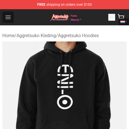
FREE
shipping on orders over $100
Aggretsuko Store - Official Aggretsuko Merchandise Sho
Open menu
Home
/
Aggretsuko Kleding
/
Aggretsuko Hoodies