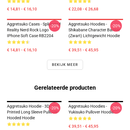
€ 14,81 - € 16,10
€ 22,08 - € 26,68
Aggretsuko Cases - Splintered
Aggretsuko Hoodies -
-20%
-20%
Reality Nerd Rock Logo
Shikabane Character Banner
IPhone Soft Case RB2204
(Zwart) Lichtgewicht Hoodie
€ 14,81 - € 16,10
€ 39,51 - € 45,95
BEKIJK MEER
Gerelateerde producten
Aggretsuko Hoodie - 3D
Aggretsuko Hoodies -
-20%
-20%
Printed Long Sleeve Pullover
Yukisuko Pullover Hoodie
Hooded Hoodie
€ 39,51 - € 45,95