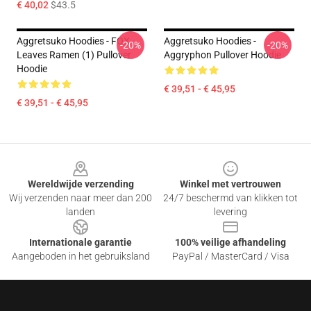
€ 40,02
$43.5
Aggretsuko Hoodies - FOX
Aggretsuko Hoodies -
-20%
-20%
Leaves Ramen (1) Pullover
Aggryphon Pullover Hoodie
Hoodie
€ 39,51 - € 45,95
€ 39,51 - € 45,95
Footer
Wereldwijde verzending
Winkel met vertrouwen
Wij verzenden naar meer dan 200
24/7 beschermd van klikken tot
landen
levering
Internationale garantie
100% veilige afhandeling
Aangeboden in het gebruiksland
PayPal / MasterCard / Visa