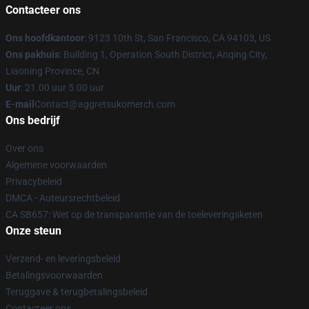
Contacteer ons
Ons hoofdkantoor
: 9123 10th St, San Francisco, CA 94103, US
Ons pakhuis
: Building 1, Operation South District, Anqing City,
Liaoning Province, CN
Uur
: 21.00 uur 5.00 uur
E-mail
Contact@aggretsukomerch.com
Ons bedrijf
Over ons
Algemene voorwaarden
Privacybeleid
DMCA - Auteursrechtbeleid
CA SB657: Wet op de transparantie van de toeleveringsketen
Onze steun
Verzend- en leveringsbeleid
Betalingsvoorwaarden
Teruggave & terugbetalingsbeleid
Contacteer ons