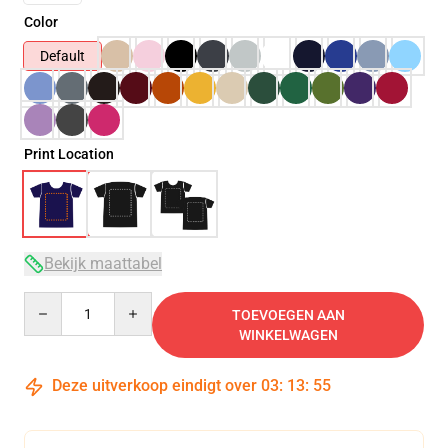
Color
Default
Print Location
Bekijk maattabel
Quantity
TOEVOEGEN AAN
WINKELWAGEN
Deze uitverkoop eindigt over
03
:
13
:
54