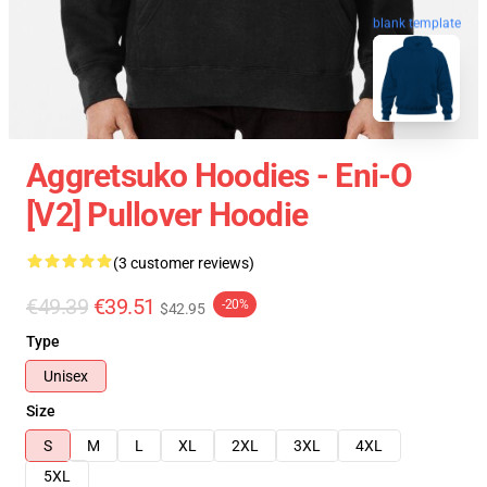
blank template
Aggretsuko Hoodies - Eni-O
[v2] Pullover Hoodie
(3 customer reviews)
€49.39
€39.51
-20%
$42.95
Type
Unisex
Size
S
M
L
XL
2XL
3XL
4XL
5XL