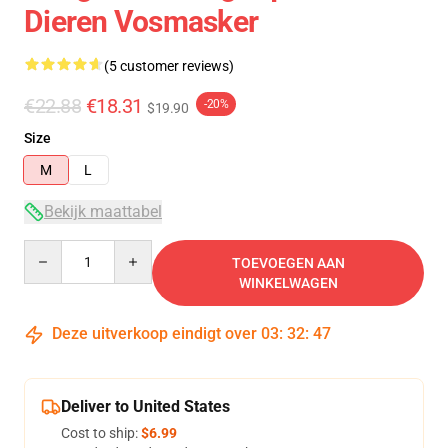
Dieren Vosmasker
(5 customer reviews)
€22.88
€18.31
-20%
$19.90
Size
M
L
Bekijk maattabel
Quantity
TOEVOEGEN AAN
WINKELWAGEN
Deze uitverkoop eindigt over
03
:
32
:
46
Deliver to United States
Cost to ship:
$6.99