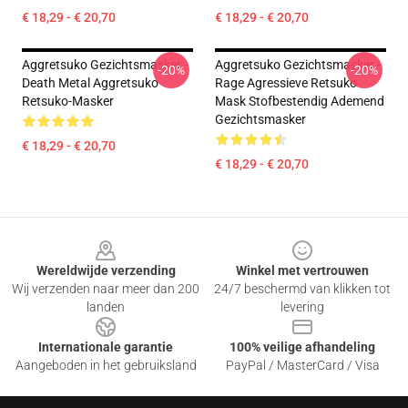
€ 18,29 - € 20,70
€ 18,29 - € 20,70
Aggretsuko Gezichtsmasker -
Aggretsuko Gezichtsmasker -
-20%
-20%
Death Metal Aggretsuko
Rage Agressieve Retsuko
Retsuko-Masker
Mask Stofbestendig Ademend
Gezichtsmasker
€ 18,29 - € 20,70
€ 18,29 - € 20,70
Footer
Wereldwijde verzending
Winkel met vertrouwen
Wij verzenden naar meer dan 200
24/7 beschermd van klikken tot
landen
levering
Internationale garantie
100% veilige afhandeling
Aangeboden in het gebruiksland
PayPal / MasterCard / Visa