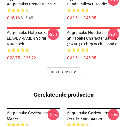
-20%
Aggretsuko! Poster RB2204
Panda Pullover Hoodie
€ 15,16
$16.48
€ 39,51 - € 45,95
Aggretsuko Notebooks - FOX
Aggretsuko Hoodies -
-20%
-20%
LEAVES RAMEN Spiral
Shikabane Character Banner
Notebook
(Zwart) Lichtgewicht Hoodie
€ 23,75 - € 26,22
€ 39,51 - € 45,95
BEKIJK MEER
Gerelateerde producten
Aggretsuko Gezichtsmaskers.
Aggretsuko Gezichtsmasker -
-20%
-20%
Masker
Zwarte Randmasker