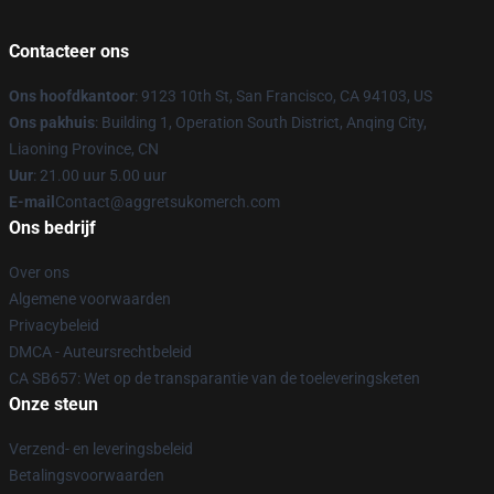
Contacteer ons
Ons hoofdkantoor
: 9123 10th St, San Francisco, CA 94103, US
Ons pakhuis
: Building 1, Operation South District, Anqing City,
Liaoning Province, CN
Uur
: 21.00 uur 5.00 uur
E-mail
Contact@aggretsukomerch.com
Ons bedrijf
Over ons
Algemene voorwaarden
Privacybeleid
DMCA - Auteursrechtbeleid
CA SB657: Wet op de transparantie van de toeleveringsketen
Onze steun
Verzend- en leveringsbeleid
Betalingsvoorwaarden