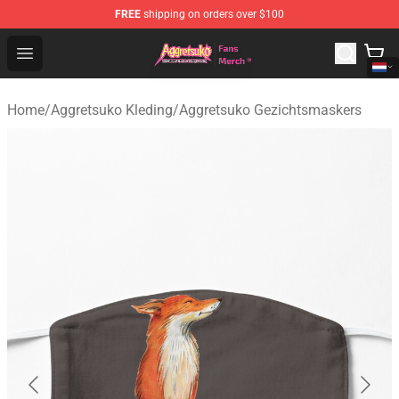
FREE
shipping on orders over $100
Aggretsuko Store - Official Aggretsuko Merchandise Sho
Open menu
Home
/
Aggretsuko Kleding
/
Aggretsuko Gezichtsmaskers