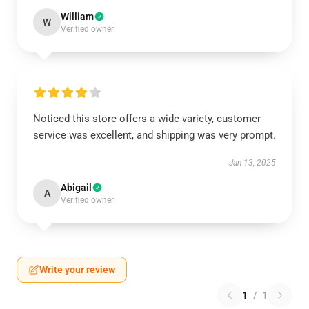
William
W
Verified owner
Noticed this store offers a wide variety, customer
service was excellent, and shipping was very prompt.
Jan 13, 2025
Abigail
A
Verified owner
Write your review
1
/
1