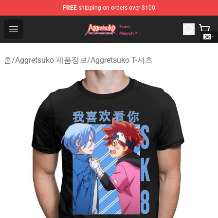
FREE
shipping on orders over $100
Aggretsuko Store - Official Aggretsuko Merchandise Sho
Open menu
홈
/
Aggretsuko 제품정보
/
Aggretsuko T-셔츠