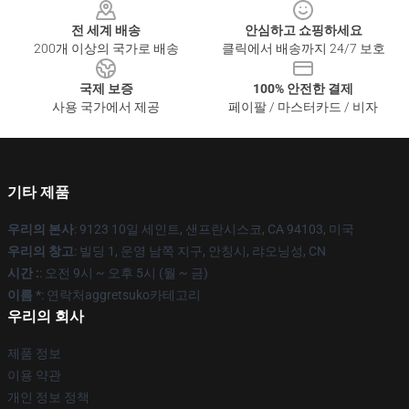
전 세계 배송
안심하고 쇼핑하세요
200개 이상의 국가로 배송
클릭에서 배송까지 24/7 보호
국제 보증
100% 안전한 결제
사용 국가에서 제공
페이팔 / 마스터카드 / 비자
기타 제품
우리의 본사
: 9123 10일 세인트, 샌프란시스코, CA 94103, 미국
우리의 창고
: 빌딩 1, 운영 남쪽 지구, 안칭시, 랴오닝성, CN
시간 :
: 오전 9시 ~ 오후 5시 (월 ~ 금)
이름 *
: 연락처aggretsuko카테고리
우리의 회사
제품 정보
이용 약관
개인 정보 정책