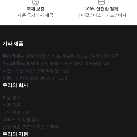
국제 보증
100% 안전한 결제
사용 국가에서 제공
페이팔 / 마스터카드 / 비자
기타 제품
우리의 본사
: 9123 10일 세인트, 샌프란시스코, CA 94103, 미국
우리의 창고
: 빌딩 1, 운영 남쪽 지구, 안칭시, 랴오닝성, CN
시간 :
: 오전 9시 ~ 오후 5시 (월 ~ 금)
이름 *
: 연락처aggretsuko카테고리
우리의 회사
제품 정보
이용 약관
개인 정보 정책
DMCA - 저작권 정책
모델 번호: 공급망 투명성 행위
우리의 지원