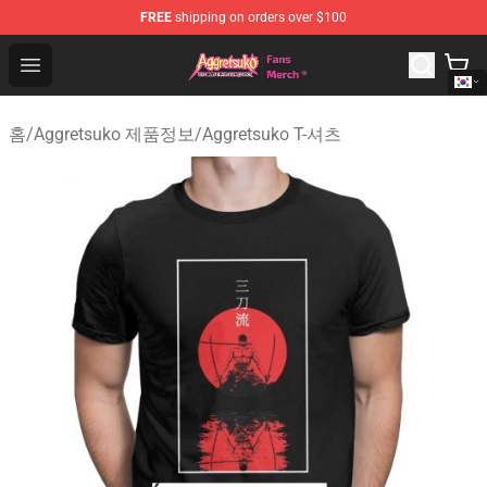
FREE
shipping on orders over $100
Aggretsuko Store - Official Aggretsuko Merchandise Sho
Open menu
홈
/
Aggretsuko 제품정보
/
Aggretsuko T-셔츠