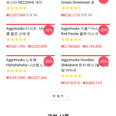
포스터 RB2204에 새끼
Unisex Streetwear 옷
₩2,557,568
$18.56
₩8,261,110
$59.95
Aggretsuko 티셔츠 - Unisex 여
Aggretsuko 이름 * 마스크 -
-20%
-20%
름 짧은 소매 옷
Red Panda 블랙 마스크
₩3,651,700 - ₩4,202,900
₩2,740,842 - ₩3,100,500
Aggretsuko 노트북 -
Aggretsuko Hoodies -
-20%
-20%
Hahahahaha 나선형 노트북
Shikabane 문자 배너 (블랙) 경
량 까마귀
₩3,557,996 - ₩3,927,300
₩5,918,510 - ₩6,883,110
더 보기