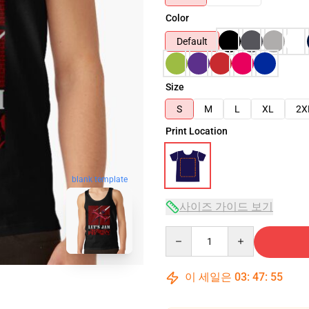
Color
Default
Size
S
M
L
XL
2X
Print Location
blank template
사이즈 가이드 보기
Quantity
이 세일은
03
:
47
:
54