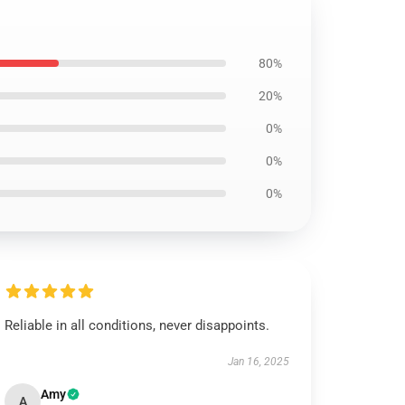
80%
20%
0%
0%
0%
Reliable in all conditions, never disappoints.
Jan 16, 2025
Amy
A