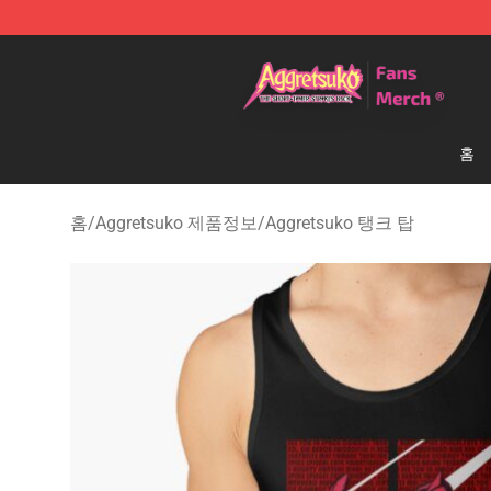
Aggretsuko Store - Official Aggretsuko Merchandise S
홈
홈
/
Aggretsuko 제품정보
/
Aggretsuko 탱크 탑