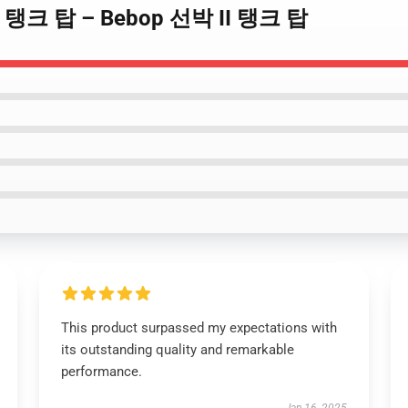
op 탱크 탑 – Bebop 선박 II 탱크 탑
This product surpassed my expectations with
its outstanding quality and remarkable
performance.