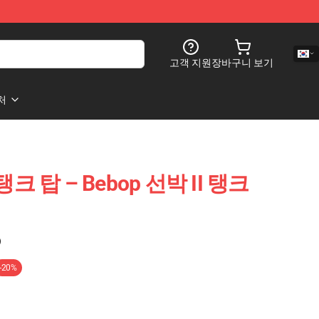
고객 지원
장바구니 보기
처
 탱크 탑 – Bebop 선박 II 탱크
)
-20%