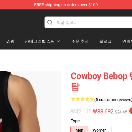
FREE
shipping on orders over $100
hop
쇼핑
카테고리별 쇼핑
주문 추적
블로그
연락
Cowboy Bebop
탑
(5 customer reviews
₩42,115
₩33,692
$24.45
Type
Men
Women