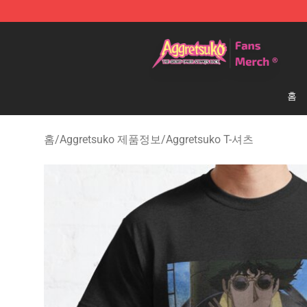
Aggretsuko Store - Official Aggretsuko Merchandise S
홈
홈
/
Aggretsuko 제품정보
/
Aggretsuko T-셔츠