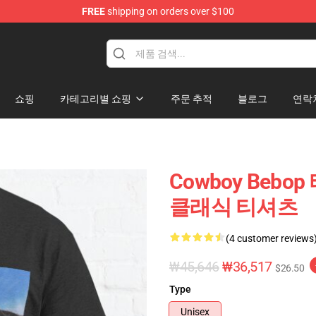
FREE
shipping on orders over $100
hop
쇼핑
카테고리별 쇼핑
주문 추적
블로그
연락
Cowboy Bebo
클래식 티셔츠
(4 customer reviews
₩45,646
₩36,517
$26.50
Type
Unisex