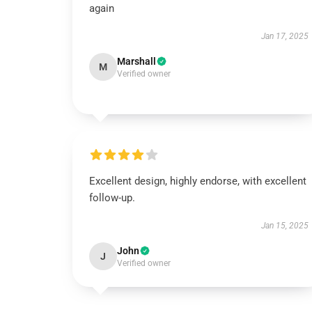
again
Jan 17, 2025
Marshall
M
Verified owner
Excellent design, highly endorse, with excellent
follow-up.
Jan 15, 2025
John
J
Verified owner