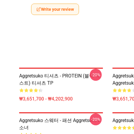
Write your review
-20%
Aggretsuko 티셔츠 - PROTEIN (블랙 텍
Aggretsu
스트) 티셔츠 TP
Aggrets
₩3,651,700 - ₩4,202,900
₩3,651,70
-20%
Aggretsuko 스웨터 - 패션 Aggretsuko ▸
Aggretsu
소녀