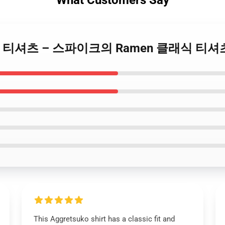
What Customers Say
 Bebop 티셔츠 – 스파이크의 Ramen 클래식 티셔
This Aggretsuko shirt has a classic fit and