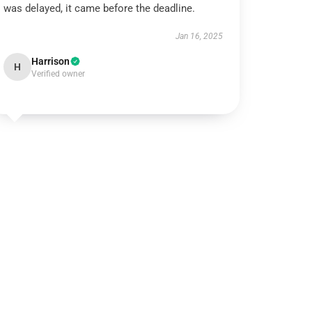
was delayed, it came before the deadline.
Jan 16, 2025
Harrison
H
Verified owner