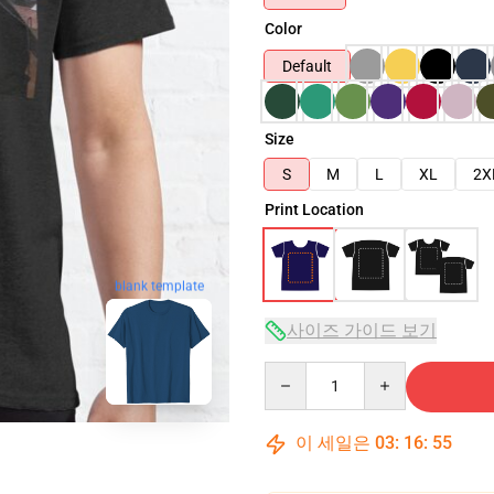
Color
Default
Size
S
M
L
XL
2X
Print Location
blank template
사이즈 가이드 보기
Quantity
이 세일은
03
:
16
:
54