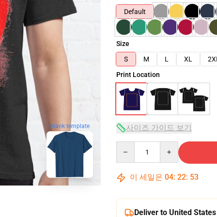
Default
Size
S
M
L
XL
2X
Print Location
blank template
사이즈 가이드 보기
Quantity
이 세일은
04
:
22
:
52
Deliver to United States