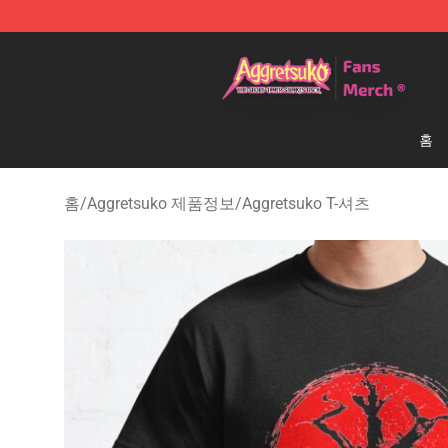
Aggretsuko Store - Official Aggretsuko Merchandise S
홈
홈
/
Aggretsuko 제품정보
/
Aggretsuko T-셔츠