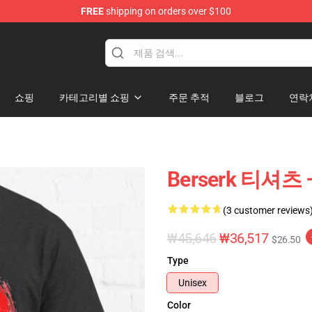
FREE
shipping on orders over $100
hop
쇼핑
카테고리별 쇼핑
주문 추적
블로그
연락
Berserk 티셔츠 –
(3 customer reviews
₩45,646
₩36,517
$26.50
Type
Unisex
Color