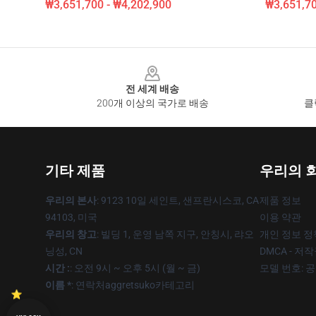
₩3,651,700 - ₩4,202,900
₩3,651,70
Footer
전 세계 배송
200개 이상의 국가로 배송
클
기타 제품
우리의 
우리의 본사
: 9123 10일 세인트, 샌프란시스코, CA
제품 정보
94103, 미국
이용 약관
우리의 창고
: 빌딩 1, 운영 남쪽 지구, 안칭시, 랴오
개인 정보 정
닝성, CN
DMCA - 저
시간 :
: 오전 9시 ~ 오후 5시 (월 ~ 금)
모델 번호: 
이름 *
: 연락처aggretsuko카테고리