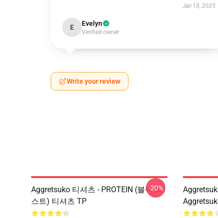
Jan 18, 2025
Evelyn
E
Verified owner
Write your review
-20%
Aggretsuko 티셔츠 - PROTEIN (블랙 텍
Aggretsu
스트) 티셔츠 TP
Aggrets