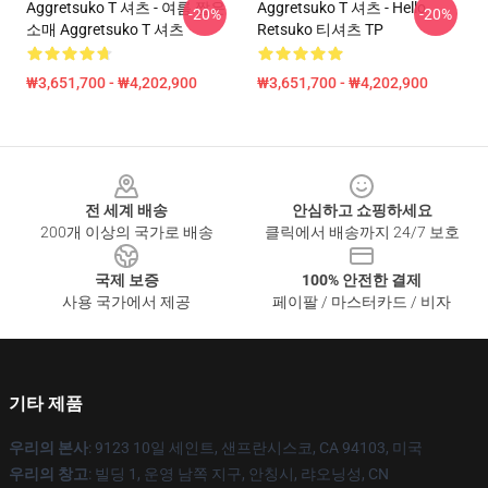
Aggretsuko T 셔츠 - 여름 짧은
Aggretsuko T 셔츠 - Hello
-20%
-20%
소매 Aggretsuko T 셔츠
Retsuko 티셔츠 TP
₩3,651,700 - ₩4,202,900
₩3,651,700 - ₩4,202,900
Footer
전 세계 배송
안심하고 쇼핑하세요
200개 이상의 국가로 배송
클릭에서 배송까지 24/7 보호
국제 보증
100% 안전한 결제
사용 국가에서 제공
페이팔 / 마스터카드 / 비자
기타 제품
우리의 본사
: 9123 10일 세인트, 샌프란시스코, CA 94103, 미국
우리의 창고
: 빌딩 1, 운영 남쪽 지구, 안칭시, 랴오닝성, CN