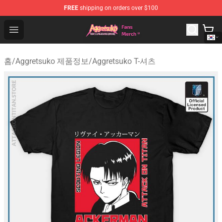
FREE
shipping on orders over $100
Aggretsuko Store - Official Aggretsuko Merchandise Sho
Open menu
홈
/
Aggretsuko 제품정보
/
Aggretsuko T-셔츠