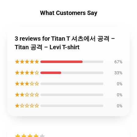
What Customers Say
3 reviews for Titan T 셔츠에서 공격 –
Titan 공격 – Levi T-shirt
★★★★★
67%
★★★★☆
33%
★★★☆☆
0%
★★☆☆☆
0%
★☆☆☆☆
0%