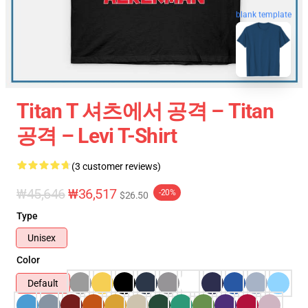
blank template
Titan T 셔츠에서 공격 – Titan
공격 – Levi T-Shirt
(3 customer reviews)
₩45,646
₩36,517
-20%
$26.50
Type
Unisex
Color
Default