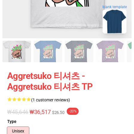
blank template
Aggretsuko 티셔츠 -
Aggretsuko 티셔츠 TP
(1 customer reviews)
₩45,646
₩36,517
-20%
$26.50
Type
Unisex