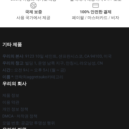
국제 보증
100% 안전한 결제
사용 국가에서 제공
페이팔 / 마스터카드 / 비자
기타 제품
우리의 본사
: 9123 10일 세인트, 샌프란시스코, CA 94103, 미국
우리의 창고
: 빌딩 1, 운영 남쪽 지구, 안칭시, 랴오닝성, CN
시간 :
: 오전 9시 ~ 오후 5시 (월 ~ 금)
이름 *
: 연락처aggretsuko카테고리
우리의 회사
제품 정보
이용 약관
개인 정보 정책
DMCA - 저작권 정책
모델 번호: 공급망 투명성 행위