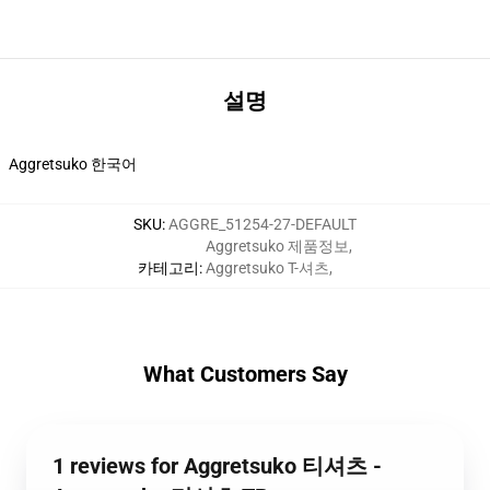
설명
Aggretsuko 한국어
SKU
:
AGGRE_51254-27-DEFAULT
Aggretsuko 제품정보
,
카테고리
:
Aggretsuko T-셔츠
,
What Customers Say
1 reviews for Aggretsuko 티셔츠 -