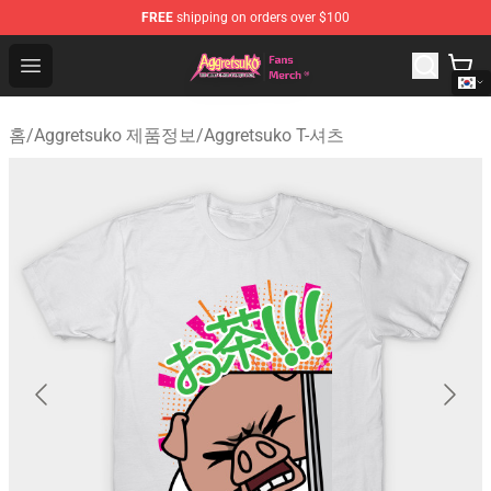
FREE
shipping on orders over $100
Aggretsuko Store - Official Aggretsuko Merchandise Sho
Open menu
홈
/
Aggretsuko 제품정보
/
Aggretsuko T-셔츠