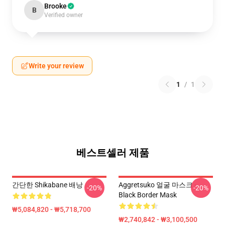
Brooke
B
Verified owner
Write your review
1
/
1
베스트셀러 제품
간단한 Shikabane 배낭
Aggretsuko 얼굴 마스크 -
-20%
-20%
Black Border Mask
₩5,084,820 - ₩5,718,700
₩2,740,842 - ₩3,100,500