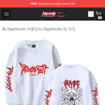
FREE
shipping on orders over $100
Aggretsuko Store - Official Aggretsuko Merchandise Sho
Open menu
홈
/
Aggretsuko 제품정보
/
Aggretsuko 땀 재킷