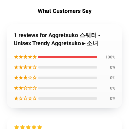
What Customers Say
1 reviews for Aggretsuko 스웨터 -
Unisex Trendy Aggretsuko ▸ 소녀
★★★★★
100%
★★★★☆
0%
★★★☆☆
0%
★★☆☆☆
0%
★☆☆☆☆
0%