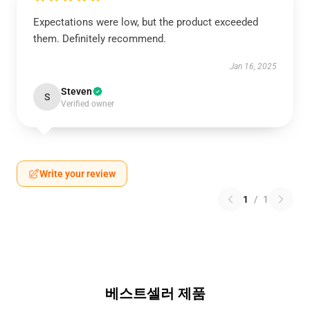
Expectations were low, but the product exceeded
them. Definitely recommend.
Jan 16, 2025
Steven
S
Verified owner
Write your review
1
/
1
베스트셀러 제품