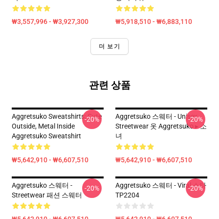
₩3,557,996 - ₩3,927,300
₩5,918,510 - ₩6,883,110
더 보기
관련 상품
Aggretsuko Sweatshirts: Cute
Aggretsuko 스웨터 - Unisex
-20%
-20%
Outside, Metal Inside
Streetwear 옷 Aggretsuko ▸ 소
Aggretsuko Sweatshirt
녀
₩5,642,910 - ₩6,607,510
₩5,642,910 - ₩6,607,510
Aggretsuko 스웨터 -
Aggretsuko 스웨터 - Viral 스타
-20%
-20%
Streetwear 패션 스웨터
TP2204