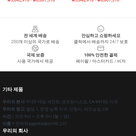
₩5,642,910 - ₩6,607,510
₩5,642,910 - ₩6,607,510
Footer
전 세계 배송
안심하고 쇼핑하세요
200개 이상의 국가로 배송
클릭에서 배송까지 24/7 보호
국제 보증
100% 안전한 결제
사용 국가에서 제공
페이팔 / 마스터카드 / 비자
기타 제품
우리의 본사
: 9123 10일 세인트, 샌프란시스코, CA 94103, 미국
우리의 창고
: 빌딩 1, 운영 남쪽 지구, 안칭시, 랴오닝성, CN
시간 :
: 오전 9시 ~ 오후 5시 (월 ~ 금)
이름 *
: 연락처aggretsuko카테고리
우리의 회사