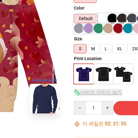
Color
Default
Size
S
M
L
XL
2X
Print Location
blank template
사이즈 가이드 보기
Quantity
이 세일은
02
:
31
:
54