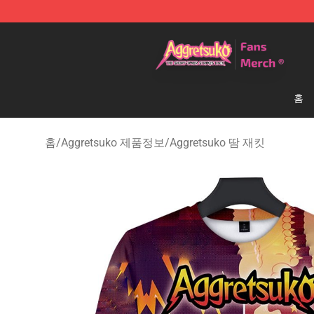
Aggretsuko Store - Official Aggretsuko Merchandise S
홈
홈
/
Aggretsuko 제품정보
/
Aggretsuko 땀 재킷