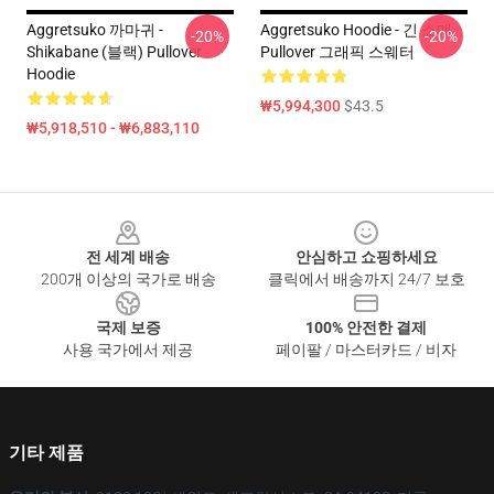
Aggretsuko 까마귀 -
Aggretsuko Hoodie - 긴 소매
-20%
-20%
Shikabane (블랙) Pullover
Pullover 그래픽 스웨터
Hoodie
₩5,994,300
$43.5
₩5,918,510 - ₩6,883,110
Footer
전 세계 배송
안심하고 쇼핑하세요
200개 이상의 국가로 배송
클릭에서 배송까지 24/7 보호
국제 보증
100% 안전한 결제
사용 국가에서 제공
페이팔 / 마스터카드 / 비자
기타 제품