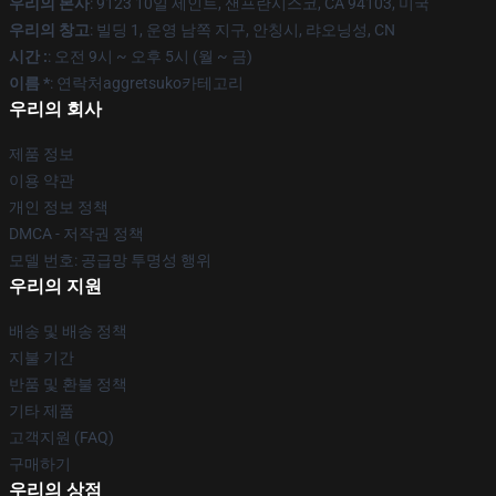
우리의 본사
: 9123 10일 세인트, 샌프란시스코, CA 94103, 미국
우리의 창고
: 빌딩 1, 운영 남쪽 지구, 안칭시, 랴오닝성, CN
시간 :
: 오전 9시 ~ 오후 5시 (월 ~ 금)
이름 *
: 연락처aggretsuko카테고리
우리의 회사
제품 정보
이용 약관
개인 정보 정책
DMCA - 저작권 정책
모델 번호: 공급망 투명성 행위
우리의 지원
배송 및 배송 정책
지불 기간
반품 및 환불 정책
기타 제품
고객지원 (FAQ)
구매하기
우리의 상점