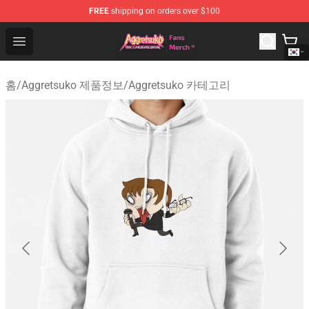
FREE
shipping on orders over $100
Aggretsuko Store - Official Aggretsuko Merchandise Sho
Open menu
홈
/
Aggretsuko 제품정보
/
Aggretsuko 카테고리