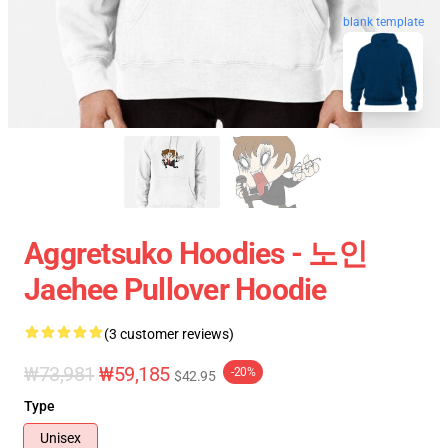
blank template
Aggretsuko Hoodies - 노인
Jaehee Pullover Hoodie
(3 customer reviews)
₩73,981
₩59,185
-20%
$42.95
Type
Unisex