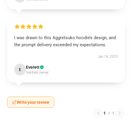
I was drawn to this Aggretsuko hoodie’s design, and
the prompt delivery exceeded my expectations.
Jan 14, 2025
Everett
E
Verified owner
Write your review
1
/
1