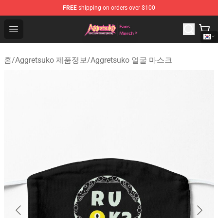
FREE
shipping on orders over $100
Aggretsuko Store - Official Aggretsuko Merchandise Sho
Open menu
홈
/
Aggretsuko 제품정보
/
Aggretsuko 얼굴 마스크