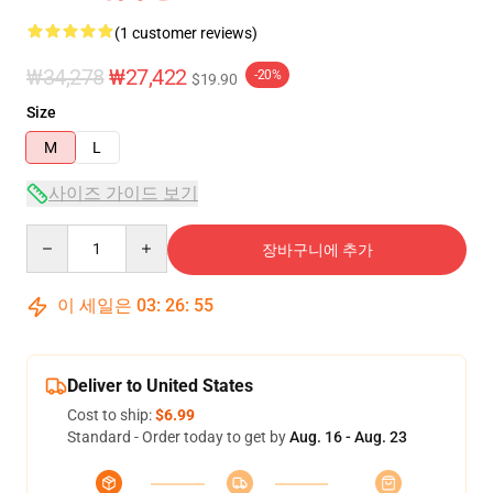
(1 customer reviews)
₩34,278
₩27,422
-20%
$19.90
Size
M
L
사이즈 가이드 보기
Quantity
장바구니에 추가
이 세일은
03
:
26
:
54
Deliver to United States
Cost to ship:
$6.99
Standard - Order today to get by
Aug. 16 - Aug. 23