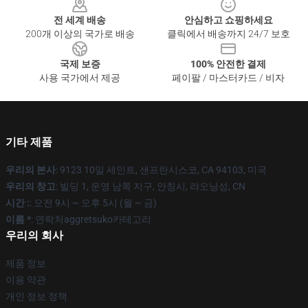
전 세계 배송
안심하고 쇼핑하세요
200개 이상의 국가로 배송
클릭에서 배송까지 24/7 보호
국제 보증
100% 안전한 결제
사용 국가에서 제공
페이팔 / 마스터카드 / 비자
기타 제품
우리의 본사
: 9123 10일 세인트, 샌프란시스코, CA 94103, 미국
우리의 창고
: 빌딩 1, 운영 남쪽 지구, 안칭시, 랴오닝성, CN
시간 :
: 오전 9시 ~ 오후 5시 (월 ~ 금)
이름 *
: 연락처aggretsuko카테고리
우리의 회사
제품 정보
이용 약관
개인 정보 정책