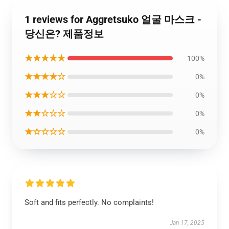
1 reviews for Aggretsuko 얼굴 마스크 -
당신은? 제품정보
★★★★★
100%
★★★★☆
0%
★★★☆☆
0%
★★☆☆☆
0%
★☆☆☆☆
0%
Soft and fits perfectly. No complaints!
Jan 17, 2025